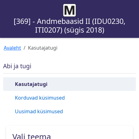
[369] - Andmebaasid II (IDU0230,
ITI0207) (sügis 2018)
Avaleht
Kasutajatugi
Abi ja tugi
Kasutajatugi
Korduvad küsimused
Uusimad küsimused
Vali teema