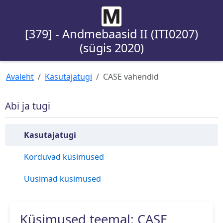
[379] - Andmebaasid II (ITI0207)
(sügis 2020)
Avaleht
Kasutajatugi
CASE vahendid
Abi ja tugi
Kasutajatugi
Korduvad küsimused
Uusimad küsimused
Küsimused teemal: CASE