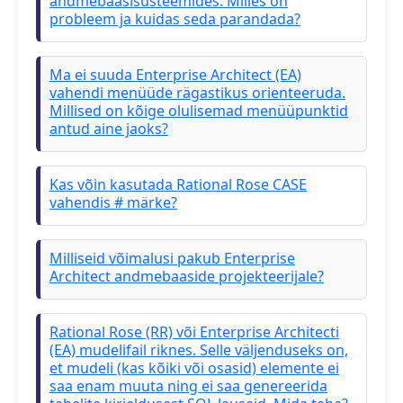
andmebaasisüsteemides. Milles on
probleem ja kuidas seda parandada?
Ma ei suuda Enterprise Architect (EA)
vahendi menüüde rägastikus orienteeruda.
Millised on kõige olulisemad menüüpunktid
antud aine jaoks?
Kas võin kasutada Rational Rose CASE
vahendis # märke?
Milliseid võimalusi pakub Enterprise
Architect andmebaaside projekteerijale?
Rational Rose (RR) või Enterprise Architecti
(EA) mudelifail riknes. Selle väljenduseks on,
et mudeli (kas kõiki või osasid) elemente ei
saa enam muuta ning ei saa genereerida