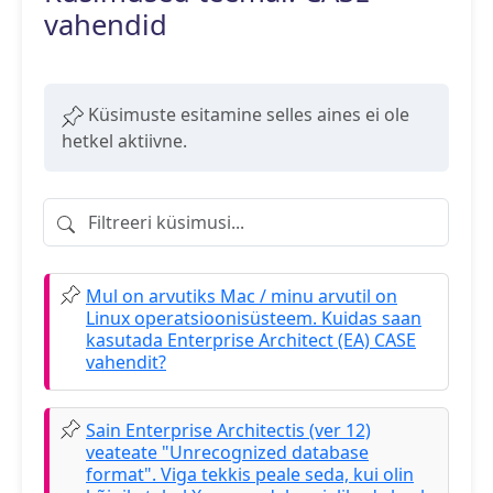
vahendid
Küsimuste esitamine selles aines ei ole
hetkel aktiivne.
Filtreeri küsimusi
Mul on arvutiks Mac / minu arvutil on
Linux operatsioonisüsteem. Kuidas saan
kasutada Enterprise Architect (EA) CASE
vahendit?
Sain Enterprise Architectis (ver 12)
veateate "Unrecognized database
format". Viga tekkis peale seda, kui olin