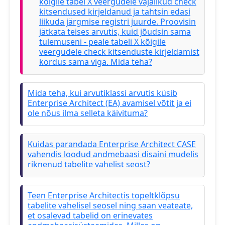
kõigile tabel X veergudele vajalikud check
kitsendused kirjeldanud ja tahtsin edasi
liikuda järgmise registri juurde. Proovisin
jätkata teises arvutis, kuid jõudsin sama
tulemuseni - peale tabeli X kõigile
veergudele check kitsenduste kirjeldamist
kordus sama viga. Mida teha?
Mida teha, kui arvutiklassi arvutis küsib
Enterprise Architect (EA) avamisel võtit ja ei
ole nõus ilma selleta käivituma?
Kuidas parandada Enterprise Architect CASE
vahendis loodud andmebaasi disaini mudelis
riknenud tabelite vahelist seost?
Teen Enterprise Architectis topeltklõpsu
tabelite vahelisel seosel ning saan veateate,
et osalevad tabelid on erinevates