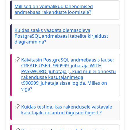
Millised on võimalikud lähenemised
andmebaasirakenduste loomisele?
Kuidas saaks vaadata olemasoleva
PostgreSQL andmebaasi tabelite kirjeldust
diagrammina?
Käivitasin PostgreSQL andmebaasis lause:
CREATE USER t990999_juhataja WITH
PASSWORD 'juhataja'; , kuid mul ei õnnestu
rakendusse kasutajanimega
t990999_juhataja sisse logida. Milles on
viga?
Kuidas testida, kas rakendusele vastavale
kasutajale on antud õigused õigesti?