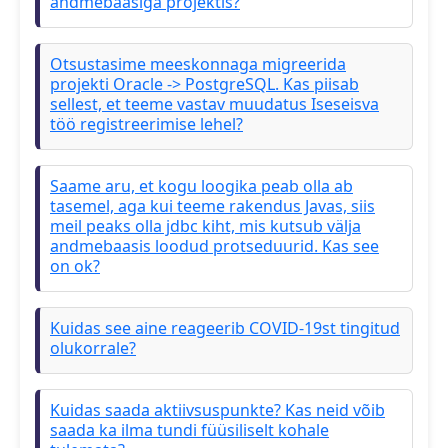
andmebaasiga projektis?
Otsustasime meeskonnaga migreerida
projekti Oracle -> PostgreSQL. Kas piisab
sellest, et teeme vastav muudatus Iseseisva
töö registreerimise lehel?
Saame aru, et kogu loogika peab olla ab
tasemel, aga kui teeme rakendus Javas, siis
meil peaks olla jdbc kiht, mis kutsub välja
andmebaasis loodud protseduurid. Kas see
on ok?
Kuidas see aine reageerib COVID-19st tingitud
olukorrale?
Kuidas saada aktiivsuspunkte? Kas neid võib
saada ka ilma tundi füüsiliselt kohale