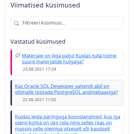
Viimatised küsimused
Filtreeri küsimusi
Vastatud küsimused
Materjale on liiga palju! Kuidas tulla toime
suure materjalide hulgaga?
23.08.2021 17:24
Kas Oracle SQL Developer vahendi abil on
võimalik töötada PostgreSQL andmebaasiga?
22.06.2021 11:02
Kuidas leida päringuga koondandmed, kus iga
olemi kohta on üks rida ning selles reas on
massiiv selle olemiga otseselt või kaudselt