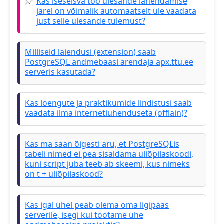
Kas iseseisva töö ülesande lahendamise
järel on võimalik automaatselt üle vaadata
just selle ülesande tulemust?
Milliseid laiendusi (extension) saab
PostgreSQL andmebaasi arendaja apx.ttu.ee
serveris kasutada?
Kas loengute ja praktikumide lindistusi saab
vaadata ilma internetiühenduseta (offlain)?
Kas ma saan õigesti aru, et PostgreSQLis
tabeli nimed ei pea sisaldama üliõpilaskoodi,
kuni script juba teeb ab skeemi, kus nimeks
on t + üliõpilaskood?
Kas igal ühel peab olema oma ligipääs
serverile, isegi kui töötame ühe