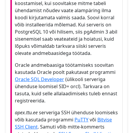
koostamisel, kui soovitakse mitme tabeli
ühendamist nõudev vaate alampäring ilma
koodi kirjutamata valmis saada. Soovi korral
võib installeerida mõlemad. Kui serveris on
PostgreSQL 10 või hilisem, siis pgAdmin 3 abil
sisenemisel saab veateateid ja hoiatusi, kuid
lõpuks võimaldab tarkvara siiski serveris
olevate andmebaasidega töötada.
Oracle andmebaasiga töötamiseks soovitan
kasutada Oracle poolt pakutavat programmi
Oracle SQL Developer
(ülikooli serveriga
ühenduse loomisel SID= orcl). Tarkvara on
tasuta, kuid selle allalaadimiseks tuleb ennast
registreerida.
apex.ttu.ee
serveriga SSH ühenduse loomiseks
võib kasutada programmi
PuTTY
või
Bitvise
SSH Client
. Samuti võib mitte-kommerts