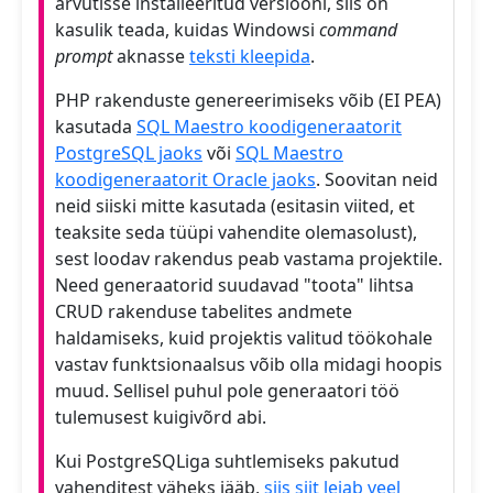
arvutisse installeeritud versiooni, siis on
kasulik teada, kuidas Windowsi
command
prompt
aknasse
teksti kleepida
.
PHP rakenduste genereerimiseks võib (EI PEA)
kasutada
SQL Maestro koodigeneraatorit
PostgreSQL jaoks
või
SQL Maestro
koodigeneraatorit Oracle jaoks
. Soovitan neid
neid siiski mitte kasutada (esitasin viited, et
teaksite seda tüüpi vahendite olemasolust),
sest loodav rakendus peab vastama projektile.
Need generaatorid suudavad "toota" lihtsa
CRUD rakenduse tabelites andmete
haldamiseks, kuid projektis valitud töökohale
vastav funktsionaalsus võib olla midagi hoopis
muud. Sellisel puhul pole generaatori töö
tulemusest kuigivõrd abi.
Kui PostgreSQLiga suhtlemiseks pakutud
vahenditest väheks jääb,
siis siit leiab veel