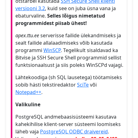
otstarbel kasutada
SSH Secure Shell klienti
versiooni 3.2
, kuid see on juba üsna vana ja
ebaturvaline.
Selles lõigus nimetatud
programmidest piisab ühest!
apex.ttu.ee
serverisse failide ülekandmiseks ja
sealt failide allalaadimiseks võib kasutada
programmi
WinSCP
. Tegelikult sisaldavad ka
Bitvise ja SSH Secure Shell programmid sellist
funktsionaalsust ja siis poleks WinSCPd vajagi.
Lähtekoodiga (sh SQL lausetega) töötamiseks
sobib hästi tekstiredaktor
SciTe
või
Notepad++
.
Valikuline
PostgreSQL andmebaasisüsteemi kasutava
kahekihilise klient-server süsteemi loomiseks
läheb vaja
PostgreSQL ODBC draivereid
.