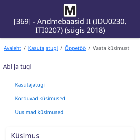
[369] - Andmebaasid II (IDU0230,
ITI0207) (sügis 2018)
Avaleht
Kasutajatugi
Õppetöö
Vaata küsimust
Abi ja tugi
Kasutajatugi
Korduvad küsimused
Uusimad küsimused
Küsimus