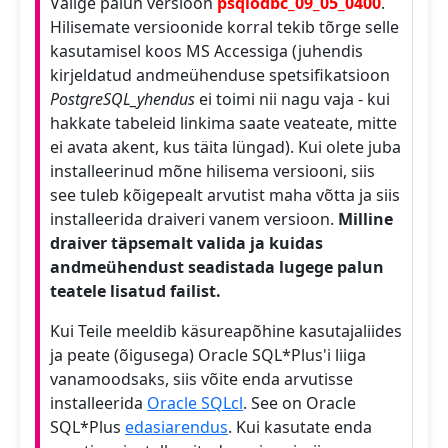
Valige palun versioon
psqlodbc_09_05_0400
.
Hilisemate versioonide korral tekib tõrge selle
kasutamisel koos MS Accessiga (juhendis
kirjeldatud andmeühenduse spetsifikatsioon
PostgreSQL_yhendus
ei toimi nii nagu vaja - kui
hakkate tabeleid linkima saate veateate, mitte
ei avata akent, kus täita lüngad). Kui olete juba
installeerinud mõne hilisema versiooni, siis
see tuleb kõigepealt arvutist maha võtta ja siis
installeerida draiveri vanem versioon.
Milline
draiver täpsemalt valida ja kuidas
andmeühendust seadistada lugege palun
teatele lisatud failist.
Kui Teile meeldib käsureapõhine kasutajaliides
ja peate (õigusega) Oracle SQL*Plus'i liiga
vanamoodsaks, siis võite enda arvutisse
installeerida
Oracle SQLcl
. See on Oracle
SQL*Plus
edasiarendus
. Kui kasutate enda