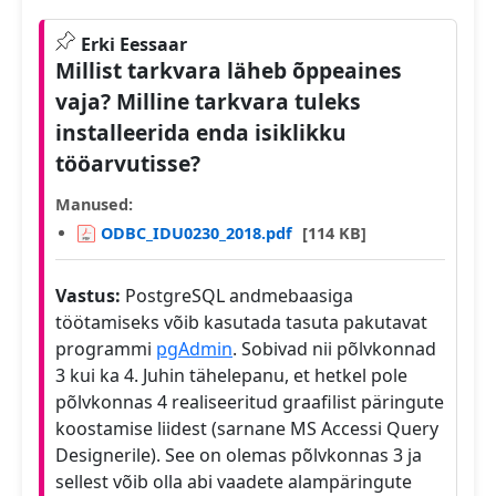
Erki Eessaar
Millist tarkvara läheb õppeaines
vaja? Milline tarkvara tuleks
installeerida enda isiklikku
tööarvutisse?
Manused:
ODBC_IDU0230_2018.pdf
[114 KB]
Vastus:
PostgreSQL andmebaasiga
töötamiseks võib kasutada tasuta pakutavat
programmi
pgAdmin
. Sobivad nii põlvkonnad
3 kui ka 4. Juhin tähelepanu, et hetkel pole
põlvkonnas 4 realiseeritud graafilist päringute
koostamise liidest (sarnane MS Accessi Query
Designerile). See on olemas põlvkonnas 3 ja
sellest võib olla abi vaadete alampäringute