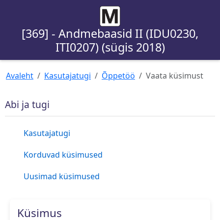
[369] - Andmebaasid II (IDU0230,
ITI0207) (sügis 2018)
Avaleht
Kasutajatugi
Õppetöö
Vaata küsimust
Abi ja tugi
Kasutajatugi
Korduvad küsimused
Uusimad küsimused
Küsimus