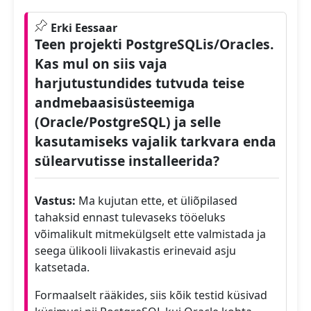
Erki Eessaar
Teen projekti PostgreSQLis/Oracles.
Kas mul on siis vaja
harjutustundides tutvuda teise
andmebaasisüsteemiga
(Oracle/PostgreSQL) ja selle
kasutamiseks vajalik tarkvara enda
sülearvutisse installeerida?
Vastus:
Ma kujutan ette, et üliõpilased
tahaksid ennast tulevaseks tööeluks
võimalikult mitmekülgselt ette valmistada ja
seega ülikooli liivakastis erinevaid asju
katsetada.
Formaalselt rääkides, siis kõik testid küsivad