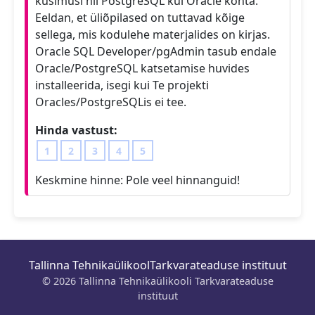
küsimusi nii PostgreSQL kui Oracle kohta.
Eeldan, et üliõpilased on tuttavad kõige
sellega, mis kodulehe materjalides on kirjas.
Oracle SQL Developer/pgAdmin tasub endale
Oracle/PostgreSQL katsetamise huvides
installeerida, isegi kui Te projekti
Oracles/PostgreSQLis ei tee.
Hinda vastust:
1
2
3
4
5
Keskmine hinne:
Pole veel hinnanguid!
Tallinna Tehnikaülikool
Tarkvarateaduse instituut
© 2026 Tallinna Tehnikaülikooli Tarkvarateaduse
instituut