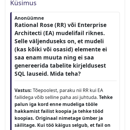
Küsimus
Anonüümne
Rational Rose (RR) või Enterprise
Architecti (EA) mudelifail riknes.
Selle väljenduseks on, et mudeli
(kas kõiki või osasid) elemente ei
saa enam muuta ning ei saa
genereerida tabelite kirjeldusest
SQL lauseid. Mida teha?
Vastus:
Tõepoolest, paraku nii RR kui EA
failidega võib selline paha asi juhtuda.
Tehke
palun iga kord enne mudeliga tööle
hakkamist failist koopia ja tehke tööd
koopias. Originaal nimetage ümber ja
säilitage. Kui töö käigus selgub, et fail on