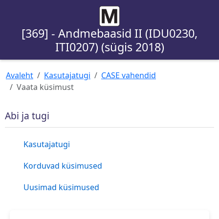
[369] - Andmebaasid II (IDU0230,
ITI0207) (sügis 2018)
Avaleht
Kasutajatugi
CASE vahendid
Vaata küsimust
Abi ja tugi
Kasutajatugi
Korduvad küsimused
Uusimad küsimused