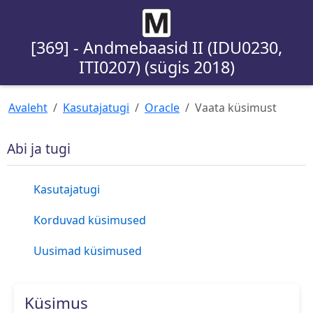
[369] - Andmebaasid II (IDU0230,
ITI0207) (sügis 2018)
Avaleht
Kasutajatugi
Oracle
Vaata küsimust
Abi ja tugi
Kasutajatugi
Korduvad küsimused
Uusimad küsimused
Küsimus