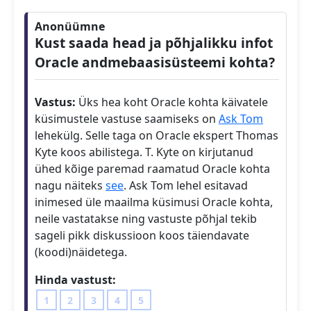
Anonüümne
Kust saada head ja põhjalikku infot
Oracle andmebaasisüsteemi kohta?
Vastus:
Üks hea koht Oracle kohta käivatele
küsimustele vastuse saamiseks on
Ask Tom
lehekülg. Selle taga on Oracle ekspert Thomas
Kyte koos abilistega. T. Kyte on kirjutanud
ühed kõige paremad raamatud Oracle kohta
nagu näiteks
see
. Ask Tom lehel esitavad
inimesed üle maailma küsimusi Oracle kohta,
neile vastatakse ning vastuste põhjal tekib
sageli pikk diskussioon koos täiendavate
(koodi)näidetega.
Hinda vastust:
1
2
3
4
5