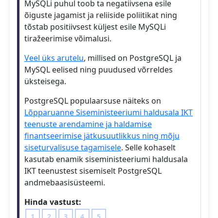
MySQLi puhul toob ta negatiivsena esile
õiguste jagamist ja reliiside poliitikat ning
tõstab positiivsest küljest esile MySQLi
tiražeerimise võimalusi.
Veel üks arutelu
, millised on PostgreSQL ja
MySQL eelised ning puudused võrreldes
üksteisega.
PostgreSQL populaarsuse näiteks on
Lõpparuanne Siseministeeriumi haldusala IKT
teenuste arendamine ja haldamise
finantseerimise jätkusuutlikkus ning mõju
siseturvalisuse tagamisele
. Selle kohaselt
kasutab enamik siseministeeriumi haldusala
IKT teenustest sisemiselt PostgreSQL
andmebaasisüsteemi.
Hinda vastust:
1
2
3
4
5