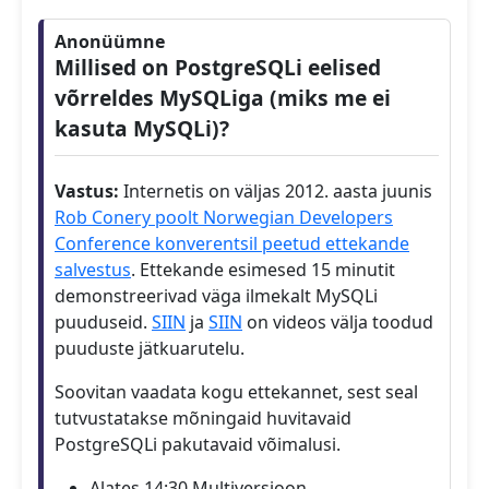
Anonüümne
Millised on PostgreSQLi eelised
võrreldes MySQLiga (miks me ei
kasuta MySQLi)?
Vastus:
Internetis on väljas 2012. aasta juunis
Rob Conery poolt Norwegian Developers
Conference konverentsil peetud ettekande
salvestus
. Ettekande esimesed 15 minutit
demonstreerivad väga ilmekalt MySQLi
puuduseid.
SIIN
ja
SIIN
on videos välja toodud
puuduste jätkuarutelu.
Soovitan vaadata kogu ettekannet, sest seal
tutvustatakse mõningaid huvitavaid
PostgreSQLi pakutavaid võimalusi.
Alates 14:30 Multiversioon