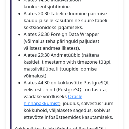
konkurentsjuhtimine.
Alates 20:30 Tabelite loomine pärimise
kaudu ja selle kasutamine suure tabeli
sektsioonideks jagamiseks.
Alates 26:30 Foreign Data Wrapper
(võimalus teha päringuid paljudest
välistest andmeallikatest).
Alates 29:30 Andmetüübid (näitena
käsitleti timestamp with timezone tüüpi,
massiivitüüpe, liittüüpide loomise
võimalust).
Alates 44:30 on kokkuvõtte PostgreSQLi
eelistest - hind (PostgreSQL on tasuta;
vaadake võrdluseks
Oracle
hinnapakkumist
), jõudlus, salvestusruumi
kokkuhoid, väljalasete sagedus, sobivus
ettevõtte infosüsteemides kasutamiseks.
Kokkuvõttes tuleb tõdeda, et PostgreSQLi