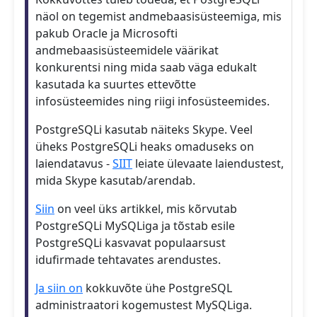
näol on tegemist andmebaasisüsteemiga, mis
pakub Oracle ja Microsofti
andmebaasisüsteemidele väärikat
konkurentsi ning mida saab väga edukalt
kasutada ka suurtes ettevõtte
infosüsteemides ning riigi infosüsteemides.
PostgreSQLi kasutab näiteks Skype. Veel
üheks PostgreSQLi heaks omaduseks on
laiendatavus -
SIIT
leiate ülevaate laiendustest,
mida Skype kasutab/arendab.
Siin
on veel üks artikkel, mis kõrvutab
PostgreSQLi MySQLiga ja tõstab esile
PostgreSQLi kasvavat populaarsust
idufirmade tehtavates arendustes.
Ja siin on
kokkuvõte ühe PostgreSQL
administraatori kogemustest MySQLiga.