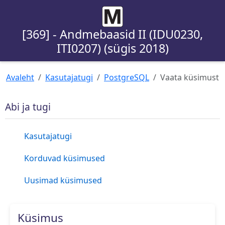
[369] - Andmebaasid II (IDU0230,
ITI0207) (sügis 2018)
Avaleht
Kasutajatugi
PostgreSQL
Vaata küsimust
Abi ja tugi
Kasutajatugi
Korduvad küsimused
Uusimad küsimused
Küsimus