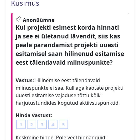
Küsimus
Anonüümne
Kui projekti esimest korda hinnati
ja see ei ületanud lävendit, siis kas
peale parandamist projekti uuesti
esitamisel saan hilinenud esitamise
eest täiendavaid miinuspunkte?
Vastus:
Hilinemise eest täiendavaid
miinuspunkte ei saa. Küll aga kaotate projekti
uuesti esitamise vajaduse tõttu kõik
harjutustundides kogutud aktiivsuspunktid.
Hinda vastust:
1
2
3
4
5
Keskmine hinne:
Pole veel hinnanguid!