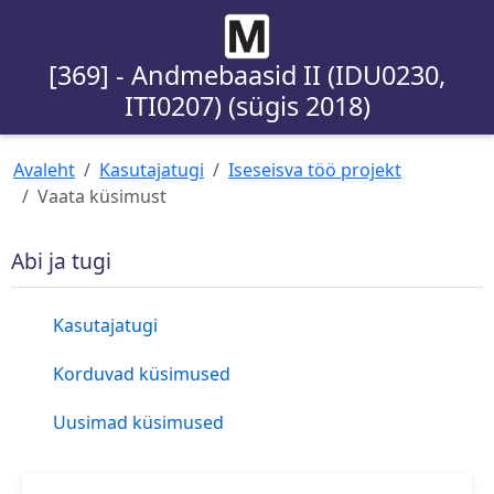
[369] - Andmebaasid II (IDU0230,
ITI0207) (sügis 2018)
Avaleht
Kasutajatugi
Iseseisva töö projekt
Vaata küsimust
Abi ja tugi
Kasutajatugi
Korduvad küsimused
Uusimad küsimused