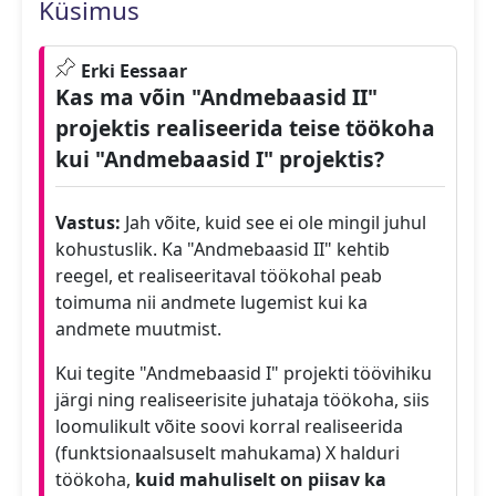
Küsimus
Erki Eessaar
Kas ma võin "Andmebaasid II"
projektis realiseerida teise töökoha
kui "Andmebaasid I" projektis?
Vastus:
Jah võite, kuid see ei ole mingil juhul
kohustuslik. Ka "Andmebaasid II" kehtib
reegel, et realiseeritaval töökohal peab
toimuma nii andmete lugemist kui ka
andmete muutmist.
Kui tegite "Andmebaasid I" projekti töövihiku
järgi ning realiseerisite juhataja töökoha, siis
loomulikult võite soovi korral realiseerida
(funktsionaalsuselt mahukama) X halduri
töökoha,
kuid mahuliselt on piisav ka