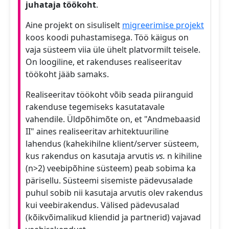
juhataja töökoht
.
Aine projekt on sisuliselt
migreerimise projekt
koos koodi puhastamisega. Töö käigus on
vaja süsteem viia üle ühelt platvormilt teisele.
On loogiline, et rakenduses realiseeritav
töökoht jääb samaks.
Realiseeritav töökoht võib seada piiranguid
rakenduse tegemiseks kasutatavale
vahendile. Üldpõhimõte on, et "Andmebaasid
II" aines realiseeritav arhitektuuriline
lahendus (kahekihilne klient/server süsteem,
kus rakendus on kasutaja arvutis
vs.
n kihiline
(n>2) veebipõhine süsteem) peab sobima ka
pärisellu. Süsteemi sisemiste pädevusalade
puhul sobib nii kasutaja arvutis olev rakendus
kui veebirakendus. Välised pädevusalad
(kõikvõimalikud kliendid ja partnerid) vajavad