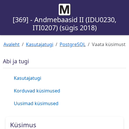
[369] - Andmebaasid II (IDU0230,
ITI0207) (sügis 2018)
Avaleht
Kasutajatugi
PostgreSQL
Vaata küsimust
Abi ja tugi
Kasutajatugi
Korduvad küsimused
Uusimad küsimused
Küsimus