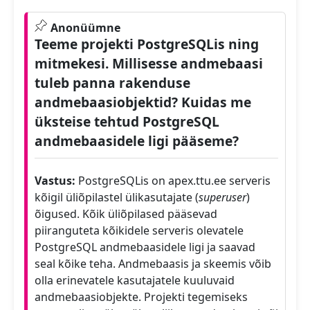
Anonüümne
Teeme projekti PostgreSQLis ning
mitmekesi. Millisesse andmebaasi
tuleb panna rakenduse
andmebaasiobjektid? Kuidas me
üksteise tehtud PostgreSQL
andmebaasidele ligi pääseme?
Vastus:
PostgreSQLis on apex.ttu.ee serveris
kõigil üliõpilastel ülikasutajate (
superuser
)
õigused. Kõik üliõpilased pääsevad
piiranguteta kõikidele serveris olevatele
PostgreSQL andmebaasidele ligi ja saavad
seal kõike teha. Andmebaasis ja skeemis võib
olla erinevatele kasutajatele kuuluvaid
andmebaasiobjekte. Projekti tegemiseks