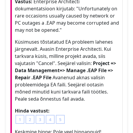
Vastus:
Enterprise Architecti
dokumentatsioon kirjutab: "Unfortunately on
rare occasions usually caused by network or
PC outages a .EAP may become corrupted and
may not be opened."
Küsimuses tõstatatud EA probleem lahenes
järgnevalt. Avasin Enterprise Architecti. Kui
tarkvara küsis, milline projekt avada, siis
vajutasin "Cancel". Seejärel valisin:
Project =>
Data Management=> Manage .EAP File =>
Repair .EAP File
Avanenud aknas valisin
probleemidega EA faili. Seejärel ootasin
mõned minutid kuni tarkvara faili töötles.
Peale seda õnnestus fail avada.
Hinda vastust:
1
2
3
4
5
Keskmine hinne:
Pole veel hinnanguid!