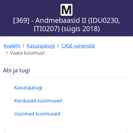
[369] - Andmebaasid II (IDU0230,
ITI0207) (sügis 2018)
Avaleht
Kasutajatugi
CASE vahendid
Vaata küsimust
Abi ja tugi
Kasutajatugi
Korduvad küsimused
Uusimad küsimused