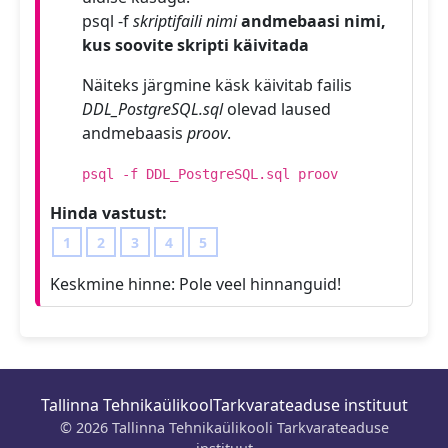
psql -f
skriptifaili nimi
andmebaasi nimi,
kus soovite skripti käivitada
Näiteks järgmine käsk käivitab failis
DDL_PostgreSQL.sql
olevad laused
andmebaasis
proov
.
psql -f DDL_PostgreSQL.sql proov
Hinda vastust:
1
2
3
4
5
Keskmine hinne:
Pole veel hinnanguid!
Tallinna Tehnikaülikool
Tarkvarateaduse instituut
© 2026 Tallinna Tehnikaülikooli Tarkvarateaduse