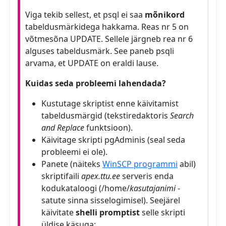
Viga tekib sellest, et psql ei saa
mõnikord
tabeldusmärkidega hakkama. Reas nr 5 on
võtmesõna UPDATE. Sellele järgneb rea nr 6
alguses tabeldusmärk. See paneb psqli
arvama, et UPDATE on eraldi lause.
Kuidas seda probleemi lahendada?
Kustutage skriptist enne käivitamist
tabeldusmärgid (tekstiredaktoris
Search
and Replace
funktsioon).
Käivitage skripti pgAdminis (seal seda
probleemi ei ole).
Panete (näiteks
WinSCP programmi
abil)
skriptifaili
apex.ttu.ee
serveris enda
kodukataloogi (/home/
kasutajanimi
-
satute sinna sisselogimisel). Seejärel
käivitate
shelli promptist
selle skripti
üldise käsuga: