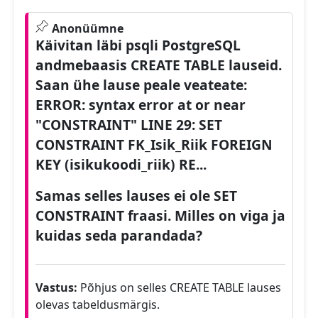
Anonüümne
Käivitan läbi
psqli
PostgreSQL
andmebaasis CREATE TABLE lauseid.
Saan ühe lause peale veateate:
ERROR: syntax error at or near
"CONSTRAINT" LINE 29: SET
CONSTRAINT FK_Isik_Riik FOREIGN
KEY (isikukoodi_riik) RE...
Samas selles lauses ei ole SET
CONSTRAINT fraasi. Milles on viga ja
kuidas seda parandada?
Vastus:
Põhjus on selles CREATE TABLE lauses
olevas tabeldusmärgis.