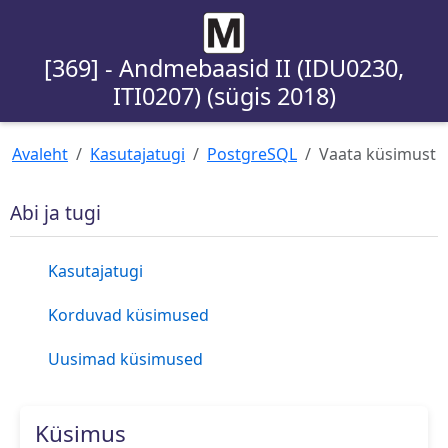
[369] - Andmebaasid II (IDU0230,
ITI0207) (sügis 2018)
Avaleht
Kasutajatugi
PostgreSQL
Vaata küsimust
Abi ja tugi
Kasutajatugi
Korduvad küsimused
Uusimad küsimused
Küsimus