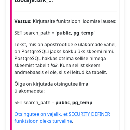
Vastus:
Kirjutasite funktsiooni loomise lauses:
SET search_path =
'public, pg_temp'
Tekst, mis on apostroofide e ülakomade vahel,
on PostgreSQLi jaoks kokku üks skeemi nimi.
PostgreSQL hakkas otsima sellise nimega
skeemist tabelit
Isik
. Kuna sellist skeemi
andmebaasis ei ole, siis ei leitud ka tabelit.
Õige on kirjutada otsingutee ilma
ülakomadeta:
SET search_path =
public, pg_temp
Otsingutee on vajalik, et SECURITY DEFINER
funktsioon oleks turvaline
.