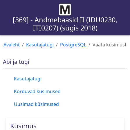
[369] - Andmebaasid II (IDU0230,
ITI0207) (sügis 2018)
Avaleht
Kasutajatugi
PostgreSQL
Vaata küsimust
Abi ja tugi
Kasutajatugi
Korduvad küsimused
Uusimad küsimused
Küsimus