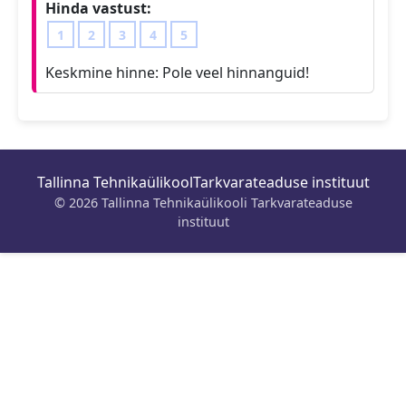
Hinda vastust:
1
2
3
4
5
Keskmine hinne:
Pole veel hinnanguid!
Tallinna Tehnikaülikool
Tarkvarateaduse instituut
© 2026 Tallinna Tehnikaülikooli Tarkvarateaduse
instituut