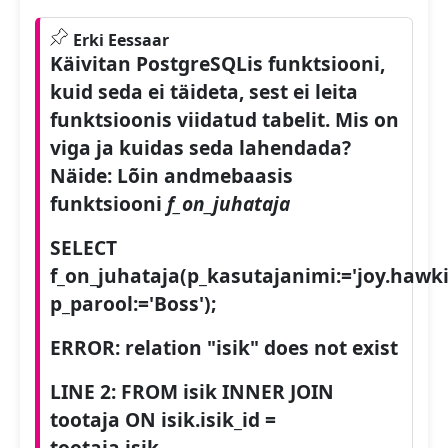
Erki Eessaar
Käivitan PostgreSQLis funktsiooni,
kuid seda ei täideta, sest ei leita
funktsioonis viidatud tabelit. Mis on
viga ja kuidas seda lahendada?
Näide: Lõin andmebaasis
funktsiooni
f_on_juhataja
SELECT
f_on_juhataja(p_kasutajanimi:='joy.haw
p_parool:='Boss');
ERROR: relation "isik" does not exist
LINE 2: FROM isik INNER JOIN
tootaja ON isik.isik_id =
tootaja.isik_...