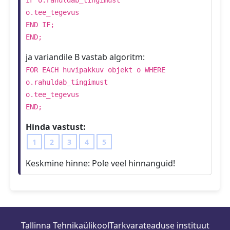
o.tee_tegevus
END IF;
END;
ja variandile B vastab algoritm:
FOR EACH huvipakkuv objekt o WHERE
o.rahuldab_tingimust
o.tee_tegevus
END;
Hinda vastust:
1
2
3
4
5
Keskmine hinne:
Pole veel hinnanguid!
Tallinna Tehnikaülikool
Tarkvarateaduse instituut