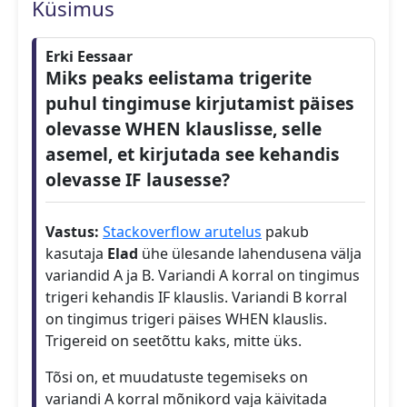
Küsimus
Erki Eessaar
Miks peaks eelistama trigerite
puhul tingimuse kirjutamist päises
olevasse WHEN klauslisse, selle
asemel, et kirjutada see kehandis
olevasse IF lausesse?
Vastus:
Stackoverflow arutelus
pakub
kasutaja
Elad
ühe ülesande lahendusena välja
variandid A ja B. Variandi A korral on tingimus
trigeri kehandis IF klauslis. Variandi B korral
on tingimus trigeri päises WHEN klauslis.
Trigereid on seetõttu kaks, mitte üks.
Tõsi on, et muudatuste tegemiseks on
variandi A korral mõnikord vaja käivitada