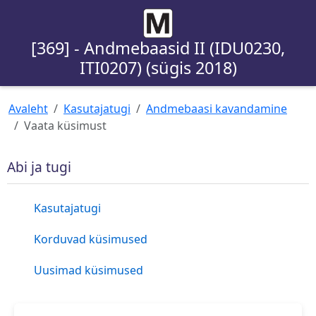
[369] - Andmebaasid II (IDU0230,
ITI0207) (sügis 2018)
Avaleht
Kasutajatugi
Andmebaasi kavandamine
Vaata küsimust
Abi ja tugi
Kasutajatugi
Korduvad küsimused
Uusimad küsimused