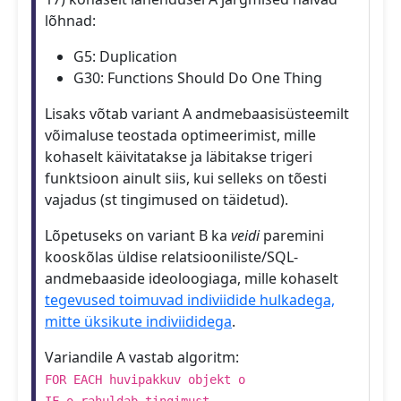
lõhnad:
G5: Duplication
G30: Functions Should Do One Thing
Lisaks võtab variant A andmebaasisüsteemilt
võimaluse teostada optimeerimist, mille
kohaselt käivitatakse ja läbitakse trigeri
funktsioon ainult siis, kui selleks on tõesti
vajadus (st tingimused on täidetud).
Lõpetuseks on variant B ka
veidi
paremini
kooskõlas üldise relatsiooniliste/SQL-
andmebaaside ideoloogiaga, mille kohaselt
tegevused toimuvad indiviidide hulkadega,
mitte üksikute indiviididega
.
Variandile A vastab algoritm:
FOR EACH huvipakkuv objekt o
IF o.rahuldab_tingimust