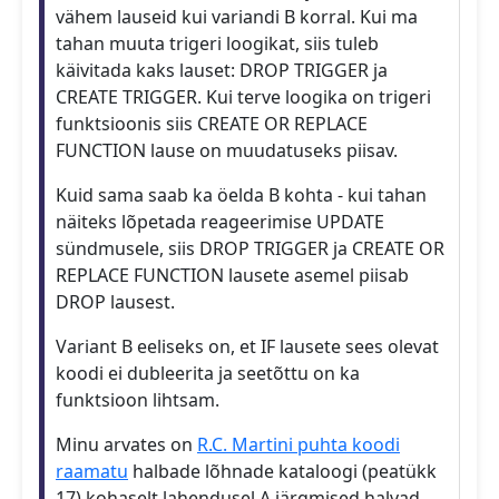
vähem lauseid kui variandi B korral. Kui ma
tahan muuta trigeri loogikat, siis tuleb
käivitada kaks lauset: DROP TRIGGER ja
CREATE TRIGGER. Kui terve loogika on trigeri
funktsioonis siis CREATE OR REPLACE
FUNCTION lause on muudatuseks piisav.
Kuid sama saab ka öelda B kohta - kui tahan
näiteks lõpetada reageerimise UPDATE
sündmusele, siis DROP TRIGGER ja CREATE OR
REPLACE FUNCTION lausete asemel piisab
DROP lausest.
Variant B eeliseks on, et IF lausete sees olevat
koodi ei dubleerita ja seetõttu on ka
funktsioon lihtsam.
Minu arvates on
R.C. Martini puhta koodi
raamatu
halbade lõhnade kataloogi (peatükk
17) kohaselt lahendusel A järgmised halvad