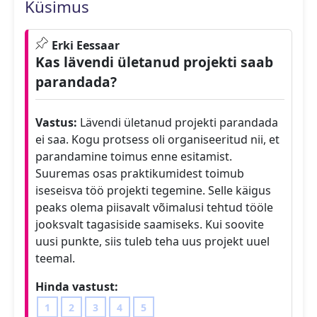
Küsimus
Erki Eessaar
Kas lävendi ületanud projekti saab
parandada?
Vastus:
Lävendi ületanud projekti parandada
ei saa. Kogu protsess oli organiseeritud nii, et
parandamine toimus enne esitamist.
Suuremas osas praktikumidest toimub
iseseisva töö projekti tegemine. Selle käigus
peaks olema piisavalt võimalusi tehtud tööle
jooksvalt tagasiside saamiseks. Kui soovite
uusi punkte, siis tuleb teha uus projekt uuel
teemal.
Hinda vastust:
1
2
3
4
5