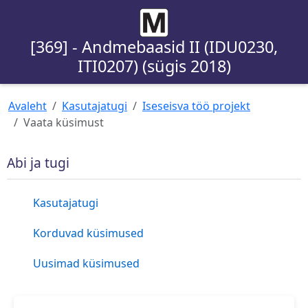
[369] - Andmebaasid II (IDU0230,
ITI0207) (sügis 2018)
Avaleht
Kasutajatugi
Iseseisva töö projekt
Vaata küsimust
Abi ja tugi
Kasutajatugi
Korduvad küsimused
Uusimad küsimused