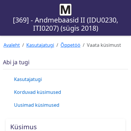
[369] - Andmebaasid II (IDU0230,
ITI0207) (sügis 2018)
Avaleht
Kasutajatugi
Õppetöö
Vaata küsimust
Abi ja tugi
Kasutajatugi
Korduvad küsimused
Uusimad küsimused
Küsimus