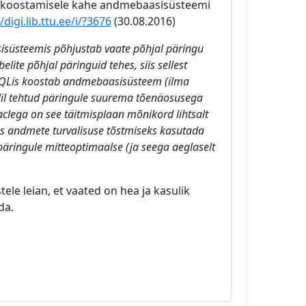
de koostamisele kahe andmebaasisüsteemi
/digi.lib.ttu.ee/i/?3676
(30.08.2016)
isüsteemis põhjustab vaate põhjal päringu
lite põhjal päringuid tehes, siis sellest
eSQLis koostab andmebaasisüsteem (ilma
elil tehtud päringule suurema tõenäosusega
aclega on see täitmisplaan mõnikord lihtsalt
eks andmete turvalisuse tõstmiseks kasutada
päringule mitteoptimaalse (ja seega aeglaselt
tele leian, et vaated on hea ja kasulik
da.