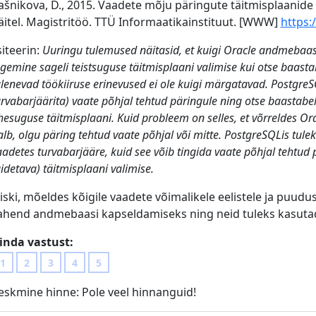
ašnikova, D., 2015. Vaadete mõju päringute täitmisplaani
äitel. Magistritöö. TTÜ Informaatikainstituut. [WWW]
https:/
siteerin:
Uuringu tulemused näitasid, et kuigi Oracle andmebaas
gemine sageli teistsuguse täitmisplaani valimise kui otse baastabe
ulenevad töökiiruse erinevused ei ole kuigi märgatavad. Postgr
urvabarjäärita) vaate põhjal tehtud päringule ning otse baastab
hesuguse täitmisplaani. Kuid probleem on selles, et võrreldes Or
alb, olgu päring tehtud vaate põhjal või mitte. PostgreSQLis tul
aadetes turvabarjääre, kuid see võib tingida vaate põhjal tehtud 
äidetava) täitmisplaani valimise.
iiski, mõeldes kõigile vaadete võimalikele eelistele ja puudus
ahend andmebaasi kapseldamiseks ning neid tuleks kasuta
inda vastust:
1
2
3
4
5
eskmine hinne:
Pole veel hinnanguid!