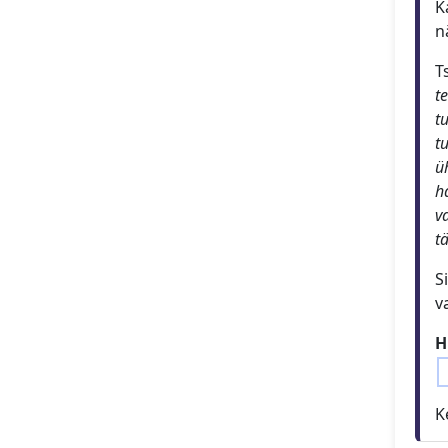
K
n
T
te
t
t
ü
h
v
t
S
v
H
K