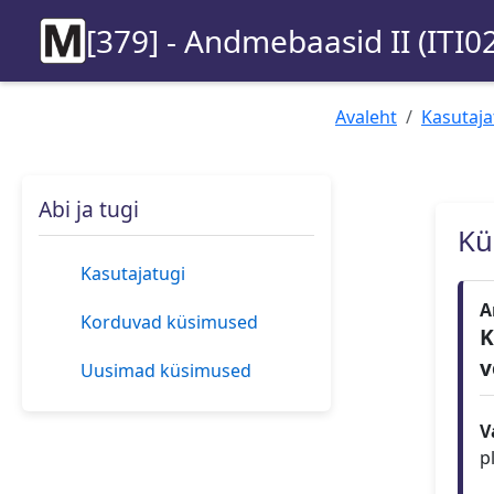
[379] - Andmebaasid II (ITI0
Avaleht
Kasutaja
Abi ja tugi
Kü
Kasutajatugi
A
Korduvad küsimused
K
v
Uusimad küsimused
V
p