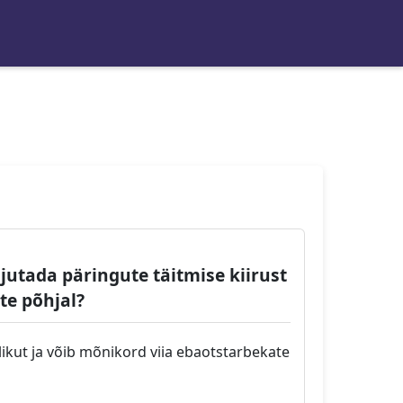
utada päringute täitmise kiirust
te põhjal?
ikut ja võib mõnikord viia ebaotstarbekate