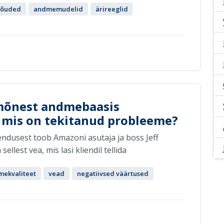
nõuded
andmemudelid
ärireeglid
 mõnest andmebaasis
 mis on tekitanud probleeme?
endusest toob Amazoni asutaja ja boss Jeff
llest vea, mis lasi kliendil tellida
ekvaliteet
vead
negatiivsed väärtused