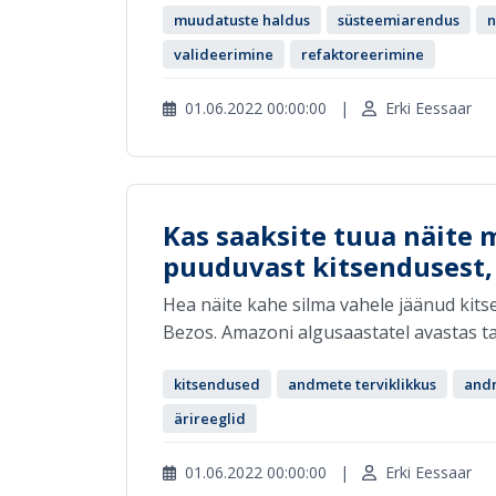
muudatuste haldus
süsteemiarendus
valideerimine
refaktoreerimine
01.06.2022 00:00:00
|
Erki Eessaar
Kas saaksite tuua näite
puuduvast kitsendusest,
Hea näite kahe silma vahele jäänud kits
Bezos. Amazoni algusaastatel avastas ta se
kitsendused
andmete terviklikkus
andm
ärireeglid
01.06.2022 00:00:00
|
Erki Eessaar