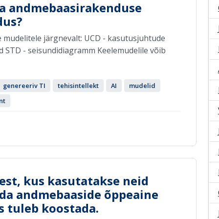
 ja andmebaasirakenduse
dus?
e mudelitele järgnevalt: UCD - kasutusjuhtude
 STD - seisundidiagramm Keelemudelile võib
genereeriv TI
tehisintellekt
AI
mudelid
nt
est, kus kasutatakse neid
da andmebaaside õppeaine
s tuleb koostada.