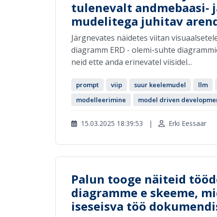
tulenevalt andmebaasi-
mudelitega juhitav aren
Järgnevates näidetes viitan visuaalsetel
diagramm ERD - olemi-suhte diagrammid
neid ette anda erinevatel viisidel...
prompt
viip
suur keelemudel
llm
modelleerimine
model driven developme
15.03.2025 18:39:53
|
Erki Eessaar
Palun tooge näiteid tööd
diagramme e skeeme, mi
iseseisva töö dokumendi