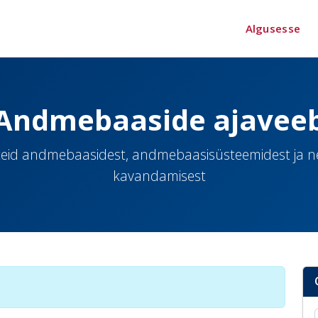
Algusesse
Andmebaaside ajavee
eid andmebaasidest, andmebaasisüsteemidest ja 
kavandamisest