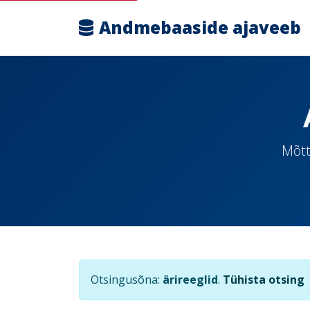
Andmebaaside ajaveeb
Mõtt
Otsingusõna:
ärireeglid
.
Tühista otsing