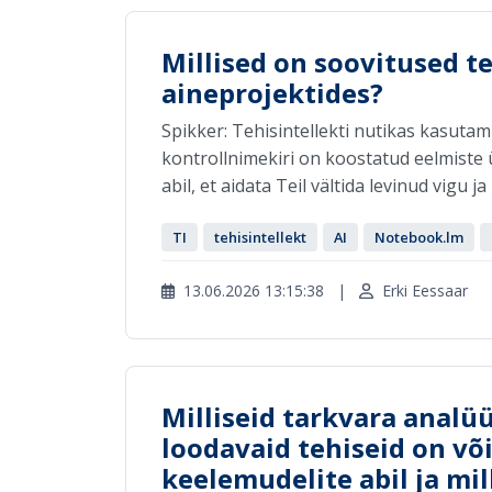
Millised on soovitused t
aineprojektides?
Spikker: Tehisintellekti nutikas kasut
kontrollnimekiri on koostatud eelmiste ül
abil, et aidata Teil vältida levinud vigu j
TI
tehisintellekt
AI
Notebook.lm
13.06.2026 13:15:38
|
Erki Eessaar
Milliseid tarkvara analüü
loodavaid tehiseid on võ
keelemudelite abil ja mill