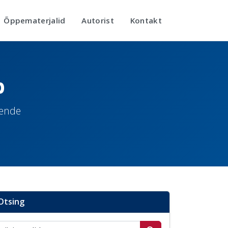
Õppematerjalid
Autorist
Kontakt
b
nende
Otsing
Otsi postitusi