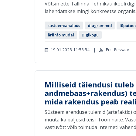
Võtsin ette Tallinna Tehnikaülikooli digi
lahendatakse mingi konkreetse organisats
süsteemianalüüs
diagrammid
lõputöö
äriinfo mudel
Digikogu
19.01.2025 11:55:54
|
Erki Eessaar
Milliseid täiendusi tule
andmebaas+rakendus) teh
mida rakendus peab real
Süsteemiarenduse tulemid (artefaktid) 
muuta ka paljusid teisi. Toon näite. Va
vastuvõtt võib toimuda Interneti vahendu