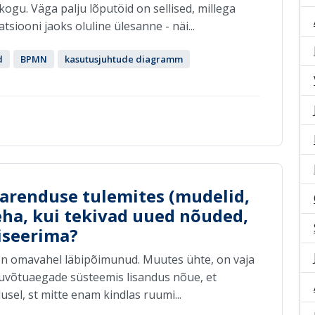
kogu. Väga palju lõputöid on sellised, millega
iooni jaoks oluline ülesanne - näi...
d
BPMN
kasutusjuhtude diagramm
b arenduse tulemites (mudelid,
a, kui tekivad uued nõuded,
iseerima?
on omavahel läbipõimunud. Muutes ühte, on vaja
stuvõtuaegade süsteemis lisandus nõue, et
sel, st mitte enam kindlas ruumi...