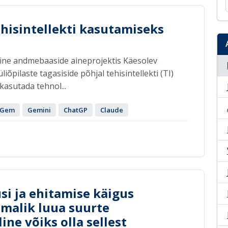
ehisintellekti kasutamiseks
amine andmebaaside aineprojektis Käesolev
iõpilaste tagasiside põhjal tehisintellekti (TI)
a kasutada tehnol...
Gem
Gemini
ChatGP
Claude
si ja ehitamise käigus
imalik luua suurte
ine võiks olla sellest