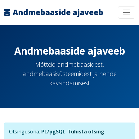
Andmebaaside ajaveeb
Andmebaaside ajaveeb
Mõtteid andmebaasidest,
andmebaasisüsteemidest ja nende
kavandamisest
Otsingusõna:
PL/pgSQL
.
Tühista otsing