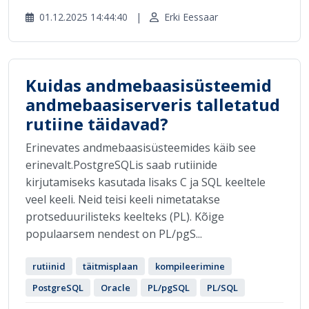
01.12.2025 14:44:40
|
Erki Eessaar
Kuidas andmebaasisüsteemid
andmebaasiserveris talletatud
rutiine täidavad?
Erinevates andmebaasisüsteemides käib see
erinevalt.PostgreSQLis saab rutiinide
kirjutamiseks kasutada lisaks C ja SQL keeltele
veel keeli. Neid teisi keeli nimetatakse
protseduurilisteks keelteks (PL). Kõige
populaarsem nendest on PL/pgS...
rutiinid
täitmisplaan
kompileerimine
PostgreSQL
Oracle
PL/pgSQL
PL/SQL