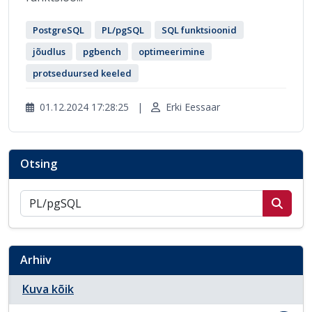
PostgreSQL
PL/pgSQL
SQL funktsioonid
jõudlus
pgbench
optimeerimine
protseduursed keeled
01.12.2024 17:28:25
|
Erki Eessaar
Otsing
Otsi postitusi
Arhiiv
Kuva kõik