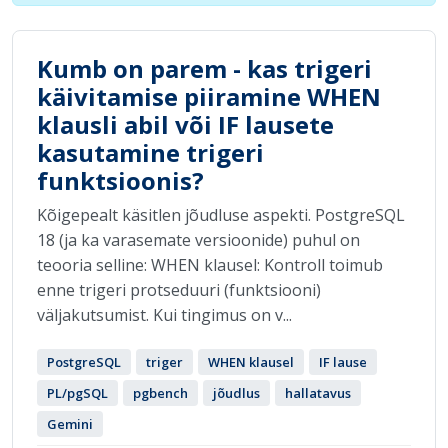
Kumb on parem - kas trigeri
käivitamise piiramine WHEN
klausli abil või IF lausete
kasutamine trigeri
funktsioonis?
Kõigepealt käsitlen jõudluse aspekti. PostgreSQL
18 (ja ka varasemate versioonide) puhul on
teooria selline: WHEN klausel: Kontroll toimub
enne trigeri protseduuri (funktsiooni)
väljakutsumist. Kui tingimus on v...
PostgreSQL
triger
WHEN klausel
IF lause
PL/pgSQL
pgbench
jõudlus
hallatavus
Gemini