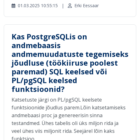
01.03.2025 10:55:15
|
Erki Eessaar
Kas PostgreSQLis on
andmebaasis
andmemuudatuste tegemiseks
jõudluse (töökiiruse poolest
paremad) SQL keelsed või
PL/pgSQL keelsed
funktsioonid?
Katsetuste järgi on PL/pgSQL keelsete
funktsioonide jõudlus parem.Lõin katsetamiseks
andmebaasi proc ja genereerisin sinna
testandmed. Ühes tabelis oli üks miljon rida ja
veel ühes viis miljonit rida. Seejärel lõin kaks
funktsioo...