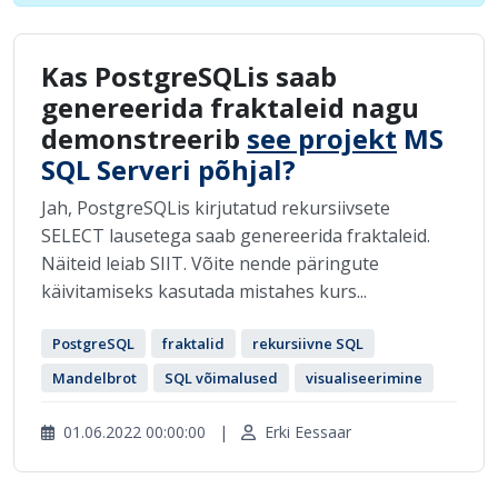
Kas PostgreSQLis saab
genereerida fraktaleid nagu
demonstreerib
see projekt
MS
SQL Serveri põhjal?
Jah, PostgreSQLis kirjutatud rekursiivsete
SELECT lausetega saab genereerida fraktaleid.
Näiteid leiab SIIT. Võite nende päringute
käivitamiseks kasutada mistahes kurs...
PostgreSQL
fraktalid
rekursiivne SQL
Mandelbrot
SQL võimalused
visualiseerimine
01.06.2022 00:00:00
|
Erki Eessaar