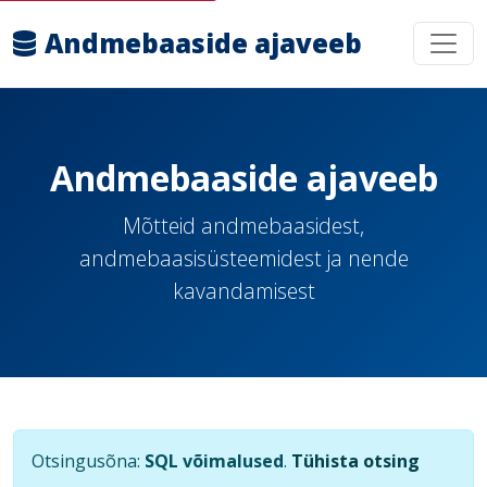
Andmebaaside ajaveeb
Andmebaaside ajaveeb
Mõtteid andmebaasidest,
andmebaasisüsteemidest ja nende
kavandamisest
Otsingusõna:
SQL võimalused
.
Tühista otsing