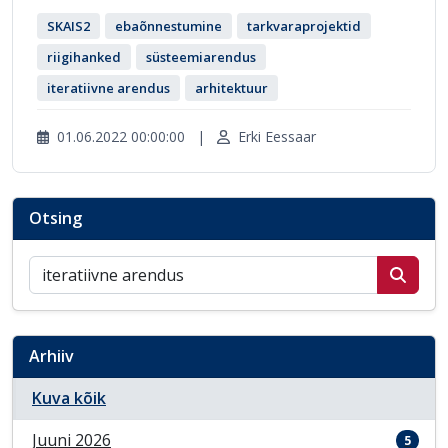
SKAIS2
ebaõnnestumine
tarkvaraprojektid
riigihanked
süsteemiarendus
iteratiivne arendus
arhitektuur
01.06.2022 00:00:00
|
Erki Eessaar
Otsing
Otsi postitusi
Arhiiv
Kuva kõik
Juuni 2026
5