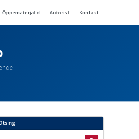
Õppematerjalid
Autorist
Kontakt
b
nende
Otsing
Otsi postitusi