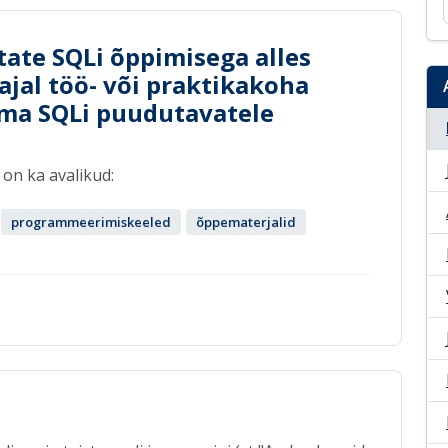
tate SQLi õppimisega alles
ajal töö- või praktikakoha
ama SQLi puudutavatele
 on ka avalikud:
programmeerimiskeeled
õppematerjalid