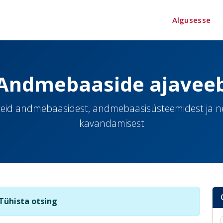
Algusesse
Andmebaaside ajavee
eid andmebaasidest, andmebaasisüsteemidest ja 
kavandamisest
Tühista otsing