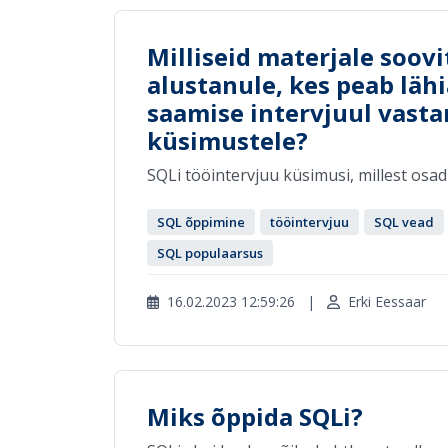
Milliseid materjale soovi
alustanule, kes peab lähi
saamise intervjuul vast
küsimustele?
SQLi tööintervjuu küsimusi, millest osad
SQL õppimine
tööintervjuu
SQL vead
SQL populaarsus
16.02.2023 12:59:26
|
Erki Eessaar
Miks õppida SQLi?