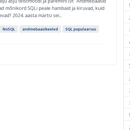
alju asju teistmoodi ja paremini (vt "Andmebaasid
vad mõnikord SQLi peale hambaid ja kiruvad, kuid
vad? 2024. aasta märtsi sei...
NoSQL
andmebaasikeeled
SQL populaarsus