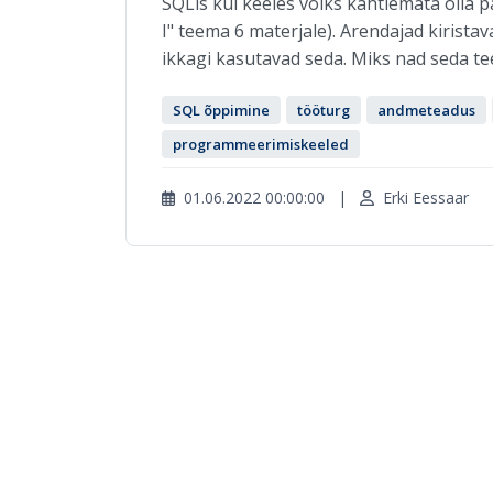
SQLis kui keeles võiks kahtlemata olla p
I" teema 6 materjale). Arendajad kirista
ikkagi kasutavad seda. Miks nad seda tee
SQL õppimine
tööturg
andmeteadus
programmeerimiskeeled
01.06.2022 00:00:00
|
Erki Eessaar