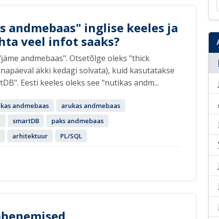
s andmebaas" inglise keeles ja
hta veel infot saaks?
"jäme andmebaas". Otsetõlge oleks "thick
änapäeval äkki kedagi solvata), kuid kasutatakse
DB". Eesti keeles oleks see "nutikas andm...
ikas andmebaas
arukas andmebaas
e
smartDB
paks andmebaas
arhitektuur
PL/SQL
lähenemised