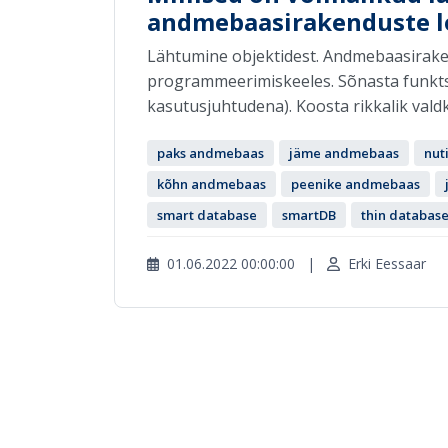
andmebaasirakenduste l
Lähtumine objektidest. Andmebaasirake
programmeerimiskeeles. Sõnasta funkts
kasutusjuhtudena). Koosta rikkalik vald
paks andmebaas
jäme andmebaas
nut
kõhn andmebaas
peenike andmebaas
smart database
smartDB
thin databas
01.06.2022 00:00:00
|
Erki Eessaar