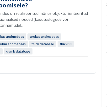
oomisele?
ndus on realiseeritud mõnes objektorienteeritud
ionaalsed nõuded (kasutuslugude või
konnamudel...
ikas andmebaas
arukas andmebaas
juhm andmebaas
thick database
thickDB
e
dumb database