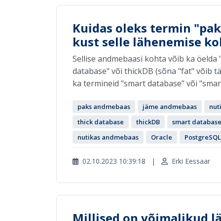
Kuidas oleks termin "pak
kust selle lähenemise ko
Sellise andmebaasi kohta võib ka öelda 
database" või thickDB (sõna "fat" võib t
ka termineid "smart database" või "smart
paks andmebaas
jäme andmebaas
nut
thick database
thickDB
smart databas
nutikas andmebaas
Oracle
PostgreSQL
02.10.2023 10:39:18
|
Erki Eessaar
Millised on võimalikud 