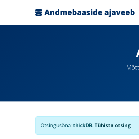
Andmebaaside ajaveeb
Mõtt
Otsingusõna:
thickDB
.
Tühista otsing