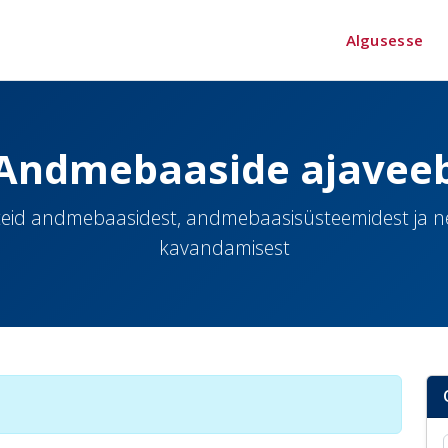
Algusesse
Andmebaaside ajavee
eid andmebaasidest, andmebaasisüsteemidest ja 
kavandamisest