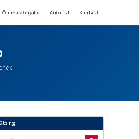
Õppematerjalid
Autorist
Kontakt
b
nende
Otsing
Otsi postitusi