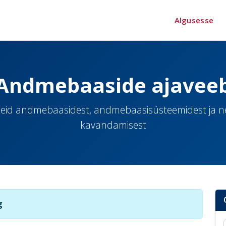
Algusesse
Andmebaaside ajavee
eid andmebaasidest, andmebaasisüsteemidest ja 
kavandamisest
g