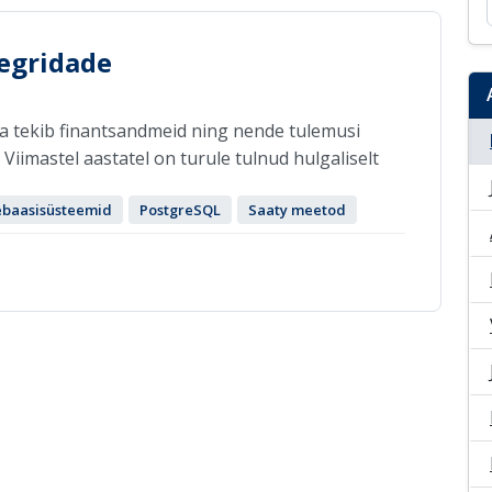
egridade
a tekib finantsandmeid ning nende tulemusi
Viimastel aastatel on turule tulnud hulgaliselt
baasisüsteemid
PostgreSQL
Saaty meetod