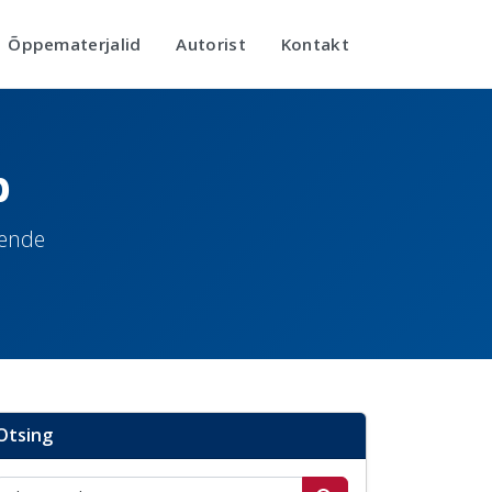
Õppematerjalid
Autorist
Kontakt
b
nende
Otsing
Otsi postitusi