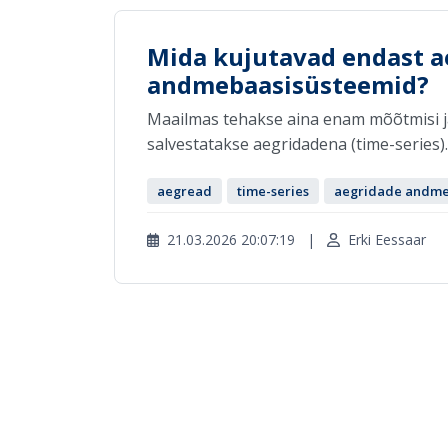
Mida kujutavad endast a
andmebaasisüsteemid?
Maailmas tehakse aina enam mõõtmisi j
salvestatakse aegridadena (time-series). 
aegread
time-series
aegridade andme
21.03.2026 20:07:19
|
Erki Eessaar