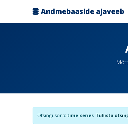
Andmebaaside ajaveeb
Mõtt
Otsingusõna:
time-series
.
Tühista otsin