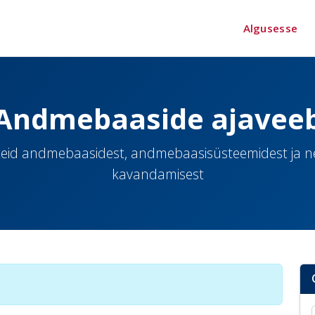
Algusesse
Andmebaaside ajavee
eid andmebaasidest, andmebaasisüsteemidest ja 
kavandamisest