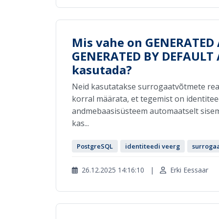
Mis vahe on GENERATED 
GENERATED BY DEFAULT A
kasutada?
Neid kasutatakse surrogaatvõtmete real
korral määrata, et tegemist on identite
andmebaasisüsteem automaatselt sisemi
kas...
PostgreSQL
identiteedi veerg
surrogaa
26.12.2025 14:16:10
|
Erki Eessaar