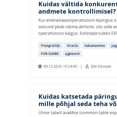
Kuidas vältida konkurent
andmete kontrollimisel?
Kui andmebaasioperatsiooni lepingus on
seisund peab olema aktiivne, siis selle 
operatsiooni käigus. Eelistada tuleks E
PostgreSQL
Oracle
lukustamine
jag
FOR SHARE
pgbench
09.12.2025 19:24:00
|
Erki Eessaar
Kuidas katsetada päringut
mille põhjal seda teha võ
Ühise tabeli avaldise (common table exp