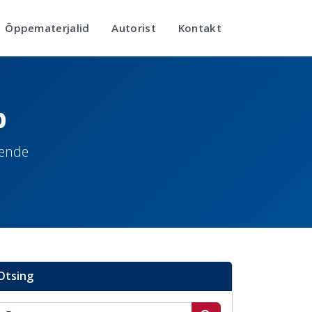
Õppematerjalid
Autorist
Kontakt
b
nende
Otsing
Otsi postitusi