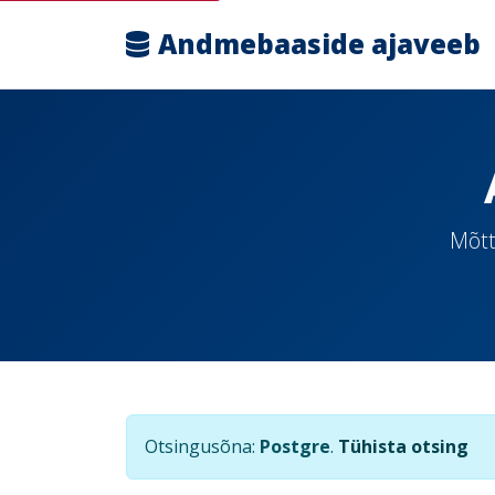
Andmebaaside ajaveeb
Mõtt
Otsingusõna:
Postgre
.
Tühista otsing