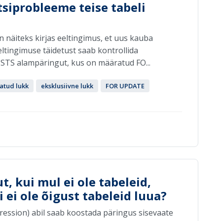
siprobleeme teise tabeli
 näiteks kirjas eeltingimus, et uus kauba
eeltingimuse täidetust saab kontrollida
XISTS alampäringut, kus on määratud FO...
atud lukk
eksklusiivne lukk
FOR UPDATE
, kui mul ei ole tabeleid,
i ei ole õigust tabeleid luua?
ression) abil saab koostada päringus sisevaate