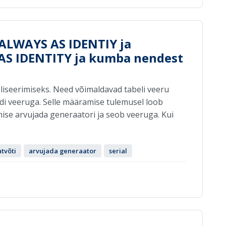
ALWAYS AS IDENTIY ja
S IDENTITY ja kumba nendest
iseerimiseks. Need võimaldavad tabeli veeru
edi veeruga. Selle määramise tulemusel loob
se arvujada generaatori ja seob veeruga. Kui
tvõti
arvujada generaator
serial