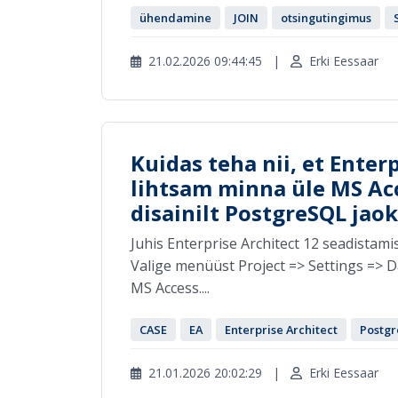
ühendamine
JOIN
otsingutingimus
21.02.2026 09:44:45
|
Erki Eessaar
Kuidas teha nii, et Enter
lihtsam minna üle MS Acc
disainilt PostgreSQL jaok
Juhis Enterprise Architect 12 seadistam
Valige menüüst Project => Settings => D
MS Access....
CASE
EA
Enterprise Architect
Postg
21.01.2026 20:02:29
|
Erki Eessaar