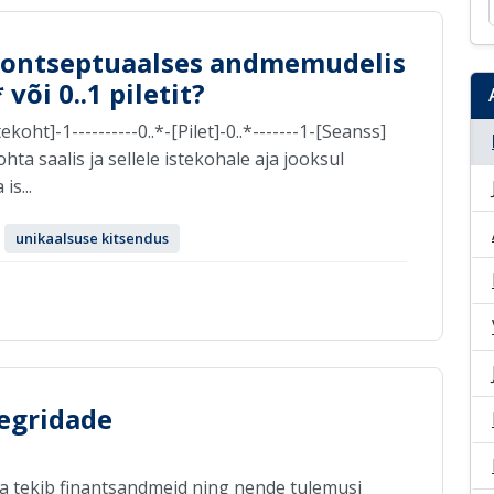
 kontseptuaalses andmemudelis
või 0..1 piletit?
ht]-1----------0..*-[Pilet]-0..*-------1-[Seanss]
hta saalis ja sellele istekohale aja jooksul
s...
unikaalsuse kitsendus
egridade
a tekib finantsandmeid ning nende tulemusi