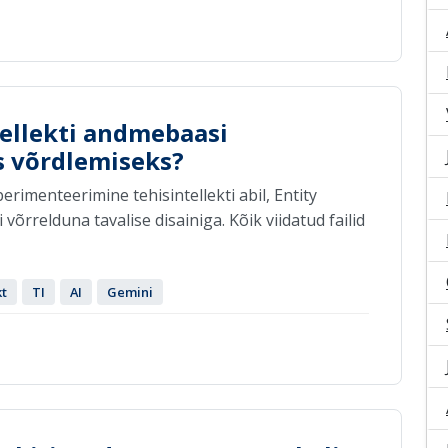
tellekti andmebaasi
s võrdlemiseks?
perimenteerimine tehisintellekti abil, Entity
võrrelduna tavalise disainiga. Kõik viidatud failid
kt
TI
AI
Gemini