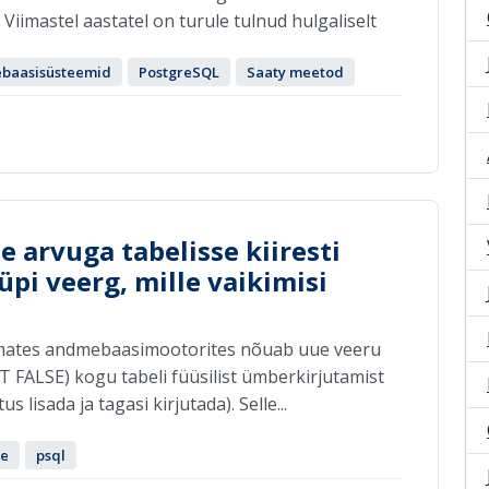
Viimastel aastatel on turule tulnud hulgaliselt
baasisüsteemid
PostgreSQL
Saaty meetod
e arvuga tabelisse kiiresti
i veerg, mille vaikimisi
emates andmebaasimootorites nõuab uue veeru
 FALSE) kogu tabeli füüsilist ümberkirjutamist
s lisada ja tagasi kirjutada). Selle...
ne
psql