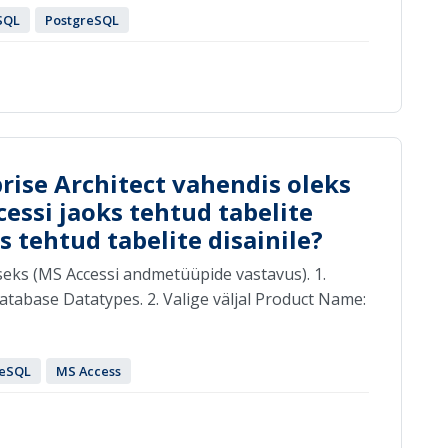
SQL
PostgreSQL
prise Architect vahendis oleks
essi jaoks tehtud tabelite
s tehtud tabelite disainile?
iseks (MS Accessi andmetüüpide vastavus). 1.
atabase Datatypes. 2. Valige väljal Product Name:
reSQL
MS Access