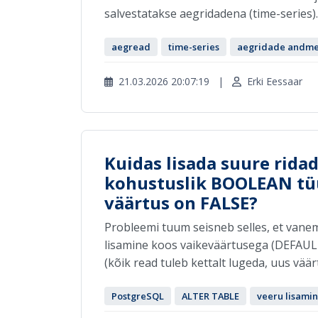
salvestatakse aegridadena (time-series). 
aegread
time-series
aegridade andme
21.03.2026 20:07:19
|
Erki Eessaar
Kuidas lisada suure ridad
kohustuslik BOOLEAN tüüp
väärtus on FALSE?
Probleemi tuum seisneb selles, et van
lisamine koos vaikeväärtusega (DEFAULT
(kõik read tuleb kettalt lugeda, uus väärtu
PostgreSQL
ALTER TABLE
veeru lisami