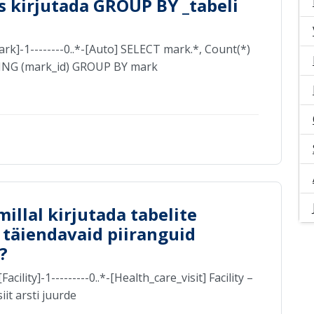
s kirjutada GROUP BY _tabeli
k]-1--------0..*-[Auto] SELECT mark.*, Count(*)
ING (mark_id) GROUP BY mark
millal kirjutada tabelite
 täiendavaid piiranguid
?
lity]-1---------0..*-[Health_care_visit] Facility –
it arsti juurde