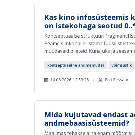
Kas kino infosüsteemis
on istekohaga seotud 0..* 
Kontseptuaalse struktuuri fragment:[Isteko
Peame siinkohal eristama füüsilist isteko
müüdavaid pileteid. Kuna üks ja seesama i
kontseptuaalne andmemudel
võimsustik
14.06.2026 12:53:25
|
Erki Eessaar
Mida kujutavad endast a
andmebaasisüsteemid?
Maailmas tehakse aina enam mõõtmisi j