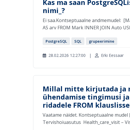
Kas ma saan PostgreSQLi
nimi_?
Ei saa.Kontseptuaalne andmemudel: [Mar
AS arv FROM Mark INNER JOIN Auto US
PostgreSQL
SQL
grupeerimine
28.02.2026 12:27:00
|
Erki Eessaar
Millal mitte kirjutada ja 
ühendamise tingimusi ja
ridadele FROM klauslisse
Vaatame näidet. Kontseptuaalne mudel [Faci
Tervishoiuasutus Health_care_visit – Visi