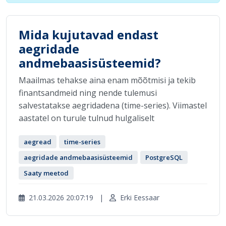
Mida kujutavad endast
aegridade
andmebaasisüsteemid?
Maailmas tehakse aina enam mõõtmisi ja tekib
finantsandmeid ning nende tulemusi
salvestatakse aegridadena (time-series). Viimastel
aastatel on turule tulnud hulgaliselt
aegread
time-series
aegridade andmebaasisüsteemid
PostgreSQL
Saaty meetod
21.03.2026 20:07:19
|
Erki Eessaar