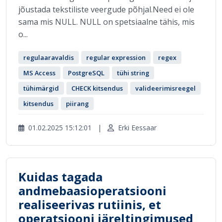
jõustada tekstiliste veergude põhjal.Need ei ole
sama mis NULL. NULL on spetsiaalne tähis, mis
o...
regulaaravaldis
regular expression
regex
MS Access
PostgreSQL
tühi string
tühimärgid
CHECK kitsendus
valideerimisreegel
kitsendus
piirang
01.02.2025 15:12:01
|
Erki Eessaar
Kuidas tagada
andmebaasioperatsiooni
realiseerivas rutiinis, et
operatsiooni järeltingimused