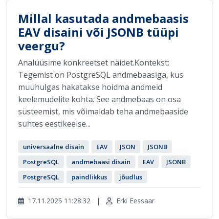
Millal kasutada andmebaasis
EAV disaini või JSONB tüüpi
veergu?
Analüüsime konkreetset näidet.Kontekst:
Tegemist on PostgreSQL andmebaasiga, kus
muuhulgas hakatakse hoidma andmeid
keelemudelite kohta. See andmebaas on osa
süsteemist, mis võimaldab teha andmebaaside
suhtes eestikeelse...
universaalne disain
EAV
JSON
JSONB
PostgreSQL
andmebaasi disain
EAV
JSONB
PostgreSQL
paindlikkus
jõudlus
17.11.2025 11:28:32
|
Erki Eessaar