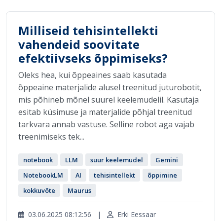
Milliseid tehisintellekti
vahendeid soovitate
efektiivseks õppimiseks?
Oleks hea, kui õppeaines saab kasutada
õppeaine materjalide alusel treenitud juturobotit,
mis põhineb mõnel suurel keelemudelil. Kasutaja
esitab küsimuse ja materjalide põhjal treenitud
tarkvara annab vastuse. Selline robot aga vajab
treenimiseks tek...
notebook
LLM
suur keelemudel
Gemini
NotebookLM
AI
tehisintellekt
õppimine
kokkuvõte
Maurus
03.06.2025 08:12:56
|
Erki Eessaar