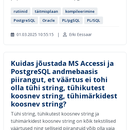
rutiinid
täitmisplaan
kompileerimine
PostgreSQL
Oracle
PL/pgSQL
PL/SQL
01.03.2025 10:55:15
|
Erki Eessaar
Kuidas jõustada MS Accessi ja
PostgreSQL andmebaasis
piirangut, et väärtus ei tohi
olla tühi string, tühikutest
koosnev string, tühimärkidest
koosnev string?
Tühi string, tühikutest koosnev string ja
tühimärkidest koosnev string on kõik tekstilised
väärtused ning selliseid piiranguid võib olla vaja