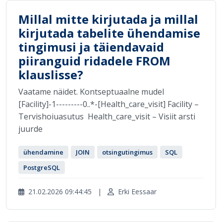
Millal mitte kirjutada ja millal
kirjutada tabelite ühendamise
tingimusi ja täiendavaid
piiranguid ridadele FROM
klauslisse?
Vaatame näidet. Kontseptuaalne mudel
[Facility]-1---------0..*-[Health_care_visit] Facility –
Tervishoiuasutus Health_care_visit – Visiit arsti
juurde
ühendamine
JOIN
otsingutingimus
SQL
PostgreSQL
21.02.2026 09:44:45
|
Erki Eessaar