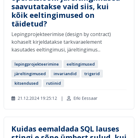
saavutatakse vaid siis, kui
kõik eeltingimused on
täidetud?
Lepingprojekteerimise (design by contract)
kohaselt kirjeldatakse tarkvaraelement
kasutades eeltingimusi, järeltingimus...
lepingprojekteerimine
eeltingimused
järeltingimused
invariandid
trigerid
kitsendused
rutiinid
21.12.2024 19:25:12
|
Erki Eessaar
Kuidas eemaldada SQL lauses
stingi e sõne ümbert sulud, kui