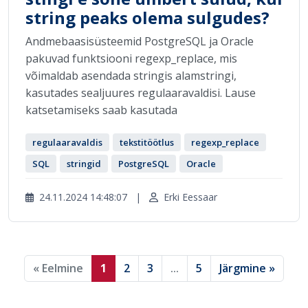
string peaks olema sulgudes?
Andmebaasisüsteemid PostgreSQL ja Oracle
pakuvad funktsiooni regexp_replace, mis
võimaldab asendada stringis alamstringi,
kasutades sealjuures regulaaravaldisi. Lause
katsetamiseks saab kasutada
regulaaravaldis
tekstitöötlus
regexp_replace
SQL
stringid
PostgreSQL
Oracle
24.11.2024 14:48:07
|
Erki Eessaar
« Eelmine
1
2
3
...
5
Järgmine »