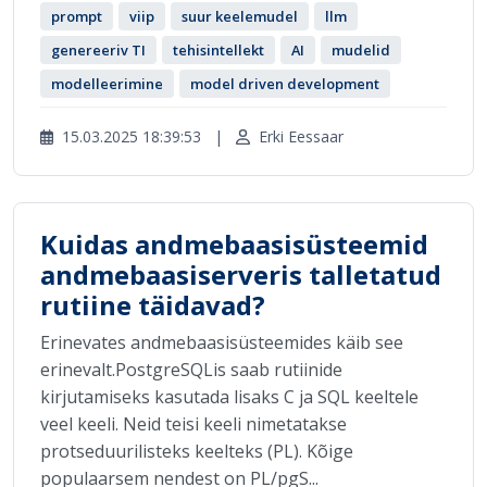
prompt
viip
suur keelemudel
llm
genereeriv TI
tehisintellekt
AI
mudelid
modelleerimine
model driven development
15.03.2025 18:39:53
|
Erki Eessaar
Kuidas andmebaasisüsteemid
andmebaasiserveris talletatud
rutiine täidavad?
Erinevates andmebaasisüsteemides käib see
erinevalt.PostgreSQLis saab rutiinide
kirjutamiseks kasutada lisaks C ja SQL keeltele
veel keeli. Neid teisi keeli nimetatakse
protseduurilisteks keelteks (PL). Kõige
populaarsem nendest on PL/pgS...