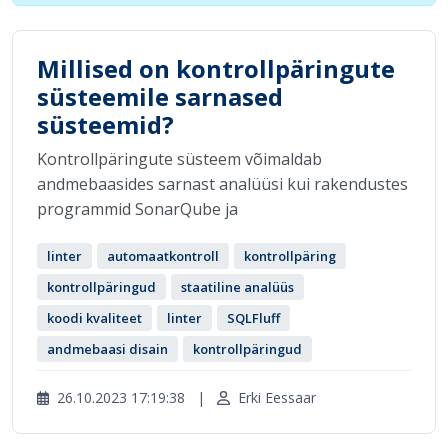
Millised on kontrollpäringute
süsteemile sarnased
süsteemid?
Kontrollpäringute süsteem võimaldab
andmebaasides sarnast analüüsi kui rakendustes
programmid SonarQube ja
linter
automaatkontroll
kontrollpäring
kontrollpäringud
staatiline analüüs
koodi kvaliteet
linter
SQLFluff
andmebaasi disain
kontrollpäringud
26.10.2023 17:19:38
|
Erki Eessaar