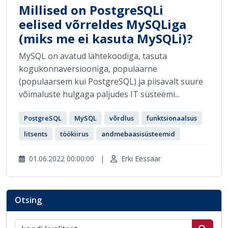
Millised on PostgreSQLi
eelised võrreldes MySQLiga
(miks me ei kasuta MySQLi)?
MySQL on avatud lähtekoodiga, tasuta
kogukonnaversiooniga, populaarne
(populaarsem kui PostgreSQL) ja piisavalt suure
võimaluste hulgaga paljudes IT süsteemi...
PostgreSQL
MySQL
võrdlus
funktsionaalsus
litsents
töökiirus
andmebaasisüsteemid
01.06.2022 00:00:00
|
Erki Eessaar
Otsing
Otsi postitusi