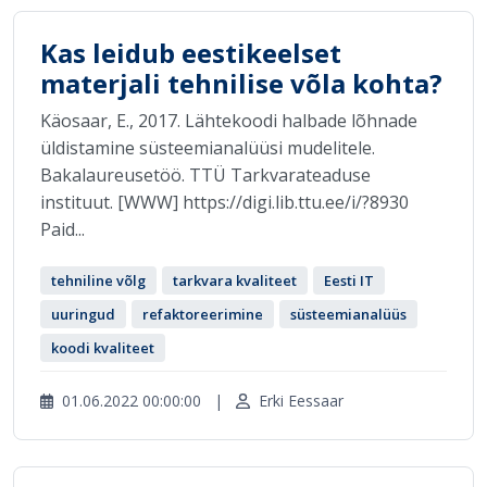
Kas leidub eestikeelset
materjali tehnilise võla kohta?
Käosaar, E., 2017. Lähtekoodi halbade lõhnade
üldistamine süsteemianalüüsi mudelitele.
Bakalaureusetöö. TTÜ Tarkvarateaduse
instituut. [WWW] https://digi.lib.ttu.ee/i/?8930
Paid...
tehniline võlg
tarkvara kvaliteet
Eesti IT
uuringud
refaktoreerimine
süsteemianalüüs
koodi kvaliteet
01.06.2022 00:00:00
|
Erki Eessaar