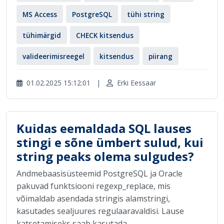
MS Access
PostgreSQL
tühi string
tühimärgid
CHECK kitsendus
valideerimisreegel
kitsendus
piirang
01.02.2025 15:12:01
|
Erki Eessaar
Kuidas eemaldada SQL lauses
stingi e sõne ümbert sulud, kui
string peaks olema sulgudes?
Andmebaasisüsteemid PostgreSQL ja Oracle
pakuvad funktsiooni regexp_replace, mis
võimaldab asendada stringis alamstringi,
kasutades sealjuures regulaaravaldisi. Lause
katsetamiseks saab kasutada