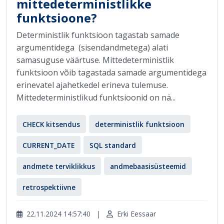
mittedeterministlikke
funktsioone?
Deterministlik funktsioon tagastab samade
argumentidega (sisendandmetega) alati
samasuguse väärtuse. Mittedeterministlik
funktsioon võib tagastada samade argumentidega
erinevatel ajahetkedel erineva tulemuse.
Mittedeterministlikud funktsioonid on nä...
CHECK kitsendus
deterministlik funktsioon
CURRENT_DATE
SQL standard
andmete terviklikkus
andmebaasisüsteemid
retrospektiivne
22.11.2024 14:57:40
|
Erki Eessaar