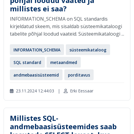
põhjal loodud vaated ja
millistes ei saa?
INFORMATION_SCHEMA on SQL standardis
kirjeldatud skeem, mis sisaldab süsteemikataloogi
tabelite põhjal loodud vaateid. Süsteemikataloogi ...
INFORMATION_SCHEMA
süsteemikataloog
SQL standard
metaandmed
andmebaasisüsteemid
porditavus
23.11.2024 12:44:03
|
Erki Eessaar
Millistes SQL-
andmebaasisüsteemides saab