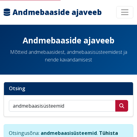
Andmebaaside ajaveeb
Andmebaaside ajaveeb
Mõtteid andmebaasidest, andmebaasisüsteemidest ja
nende kavandamisest
Otsing
Otsi postitusi
Otsingusõna:
andmebaasisüsteemid
.
Tühista