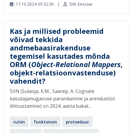
17.10.2024 09:32:36
|
Erki Eessaar
Kas ja millised probleemid
võivad tekkida
andmebaasirakenduse
tegemisel kasutades mõnda
ORM (
Object-Relational Mappers
,
objekt-relatsioonvastenduse)
vahendit?
SIIN (Sulaoja, K.M., Saarep, A. Cognate
kasutajamugavuse parandamine ja arendustöö
lihtsustamine) on 2024. aasta bakal...
rutiin
funktsioon
protseduur