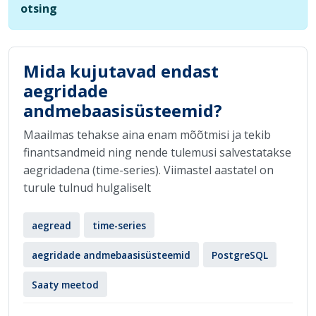
otsing
Mida kujutavad endast
aegridade
andmebaasisüsteemid?
Maailmas tehakse aina enam mõõtmisi ja tekib
finantsandmeid ning nende tulemusi salvestatakse
aegridadena (time-series). Viimastel aastatel on
turule tulnud hulgaliselt
aegread
time-series
aegridade andmebaasisüsteemid
PostgreSQL
Saaty meetod