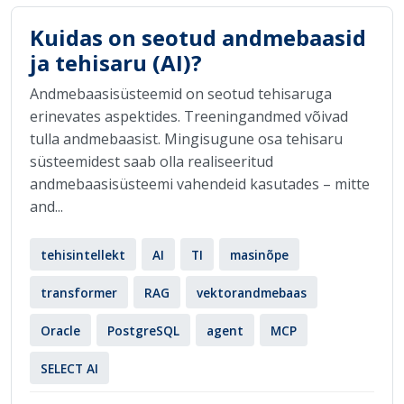
Kuidas on seotud andmebaasid
ja tehisaru (AI)?
Andmebaasisüsteemid on seotud tehisaruga
erinevates aspektides. Treeningandmed võivad
tulla andmebaasist. Mingisugune osa tehisaru
süsteemidest saab olla realiseeritud
andmebaasisüsteemi vahendeid kasutades – mitte
and...
tehisintellekt
AI
TI
masinõpe
transformer
RAG
vektorandmebaas
Oracle
PostgreSQL
agent
MCP
SELECT AI