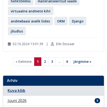
hetktõmmis
materialiseeritud vaade
virtuaalne andmete kiht
andmebaasi avalik liides
ORM
Django
jõudlus
02.10.2024 13:01:39
|
Erki Eessaar
« Eelmine
1
2
3
...
6
Järgmine »
Arhiiv
Kuva kõik
Juuni 2026
5