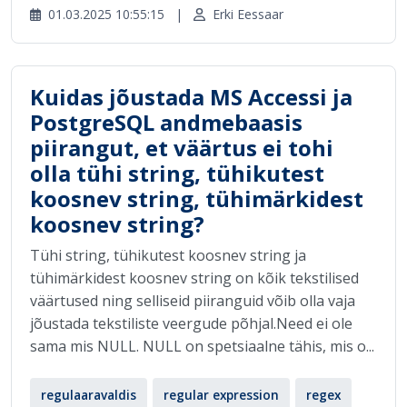
01.03.2025 10:55:15
|
Erki Eessaar
Kuidas jõustada MS Accessi ja
PostgreSQL andmebaasis
piirangut, et väärtus ei tohi
olla tühi string, tühikutest
koosnev string, tühimärkidest
koosnev string?
Tühi string, tühikutest koosnev string ja
tühimärkidest koosnev string on kõik tekstilised
väärtused ning selliseid piiranguid võib olla vaja
jõustada tekstiliste veergude põhjal.Need ei ole
sama mis NULL. NULL on spetsiaalne tähis, mis o...
regulaaravaldis
regular expression
regex