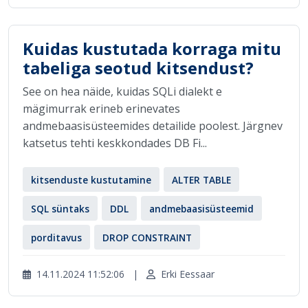
Kuidas kustutada korraga mitu
tabeliga seotud kitsendust?
See on hea näide, kuidas SQLi dialekt e
mägimurrak erineb erinevates
andmebaasisüsteemides detailide poolest. Järgnev
katsetus tehti keskkondades DB Fi...
kitsenduste kustutamine
ALTER TABLE
SQL süntaks
DDL
andmebaasisüsteemid
porditavus
DROP CONSTRAINT
14.11.2024 11:52:06
|
Erki Eessaar