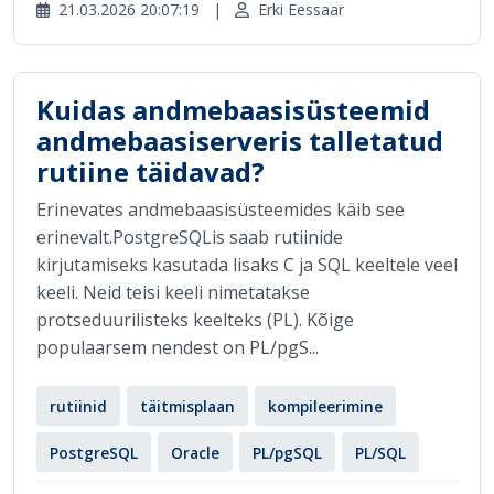
21.03.2026 20:07:19
|
Erki Eessaar
Kuidas andmebaasisüsteemid
andmebaasiserveris talletatud
rutiine täidavad?
Erinevates andmebaasisüsteemides käib see
erinevalt.PostgreSQLis saab rutiinide
kirjutamiseks kasutada lisaks C ja SQL keeltele veel
keeli. Neid teisi keeli nimetatakse
protseduurilisteks keelteks (PL). Kõige
populaarsem nendest on PL/pgS...
rutiinid
täitmisplaan
kompileerimine
PostgreSQL
Oracle
PL/pgSQL
PL/SQL