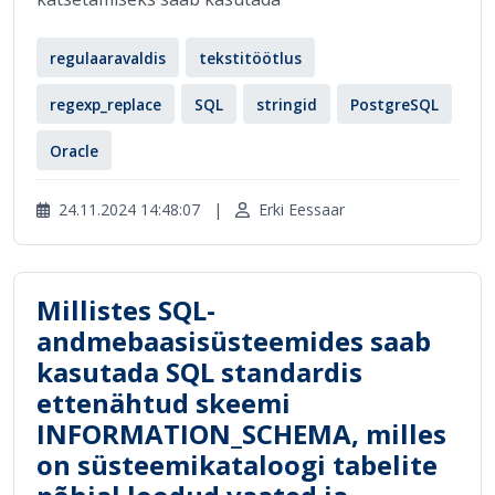
regulaaravaldis
tekstitöötlus
regexp_replace
SQL
stringid
PostgreSQL
Oracle
24.11.2024 14:48:07
|
Erki Eessaar
Millistes SQL-
andmebaasisüsteemides saab
kasutada SQL standardis
ettenähtud skeemi
INFORMATION_SCHEMA, milles
on süsteemikataloogi tabelite