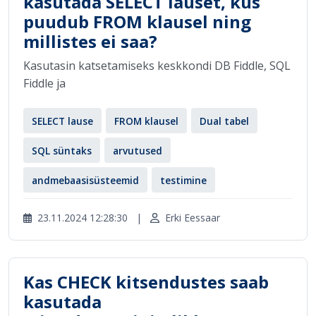
kasutada SELECT lauset, kus
puudub FROM klausel ning
millistes ei saa?
Kasutasin katsetamiseks keskkondi DB Fiddle, SQL
Fiddle ja
SELECT lause
FROM klausel
Dual tabel
SQL süntaks
arvutused
andmebaasisüsteemid
testimine
23.11.2024 12:28:30
|
Erki Eessaar
Kas CHECK kitsendustes saab
kasutada