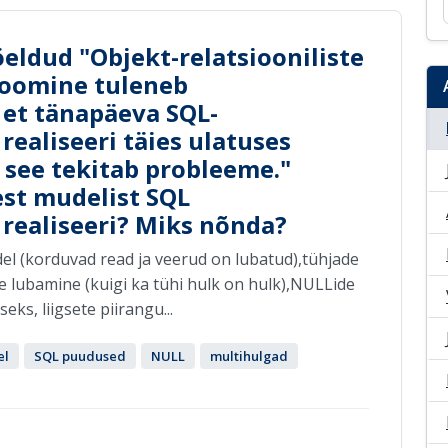
eldud "Objekt-relatsiooniliste
oomine tuleneb
 et tänapäeva SQL-
ealiseeri täies ulatuses
a see tekitab probleeme."
sest mudelist SQL
realiseeri? Miks nõnda?
l (korduvad read ja veerud on lubatud),tühjade
te lubamine (kuigi ka tühi hulk on hulk),NULLide
s, liigsete piirangu...
el
SQL puudused
NULL
multihulgad