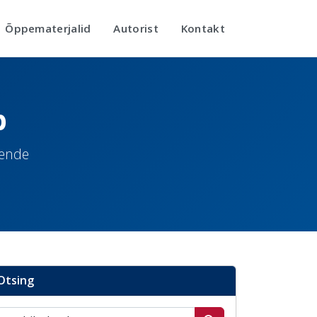
Õppematerjalid
Autorist
Kontakt
b
nende
Otsing
Otsi postitusi