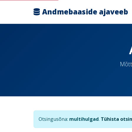
Andmebaaside ajaveeb
Mõtt
Otsingusõna:
multihulgad
.
Tühista otsi