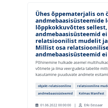
Ühes õppematerjalis on ö
andmebaasisüsteemide l
lõppkokkuvõttes sellest,
andmebaasisüsteemid ei r
relatsioonilist mudelit j
Millist osa relatsioonili
andmebaasisüsteemid ei 
Põhinemine hulkade asemel multihulkade
võtmete ja ilma veergudeta tabelite mit
kasutamine puuduvate andmete esitamisek
objekt-relatsiooniline
relatsiooniline mud
andmebaasisüsteemid
Kolmas Manifest
01.06.2022 00:00:00
|
Erki Eessaar