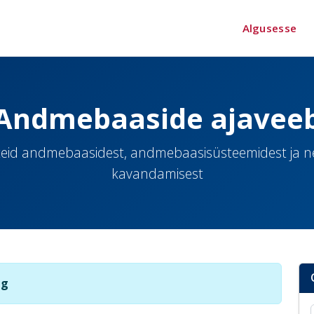
Algusesse
Andmebaaside ajavee
eid andmebaasidest, andmebaasisüsteemidest ja 
kavandamisest
ng