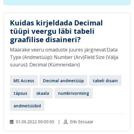
Kuidas kirjeldada Decimal
tüüpi veergu läbi tabeli
graafilise disaineri?
Määrake veeru omaduste juures järgnevat:Data
Type (Andmetüüp): Number (Arv)Field Size (Välja
suurus): Decimal (Kümnendarv)
MS Access
Decimal andmetüüp
tabeli disain
täpsus
skaala
numbrivorming
andmetüübid
01.06.2022 00:00:00
|
Erki Eessaar