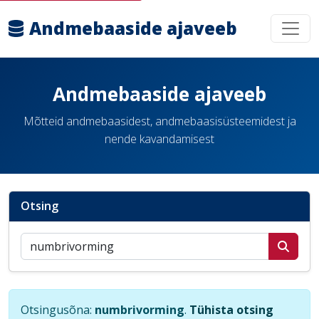
Andmebaaside ajaveeb
Andmebaaside ajaveeb
Mõtteid andmebaasidest, andmebaasisüsteemidest ja
nende kavandamisest
Otsing
Otsi postitusi
Otsingusõna:
numbrivorming
.
Tühista otsing