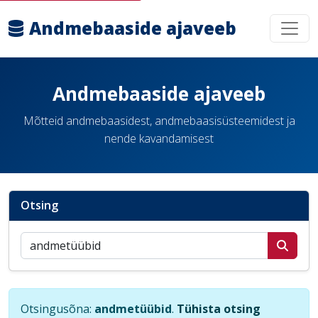
Andmebaaside ajaveeb
Andmebaaside ajaveeb
Mõtteid andmebaasidest, andmebaasisüsteemidest ja
nende kavandamisest
Otsing
Otsi postitusi
Otsingusõna:
andmetüübid
.
Tühista otsing