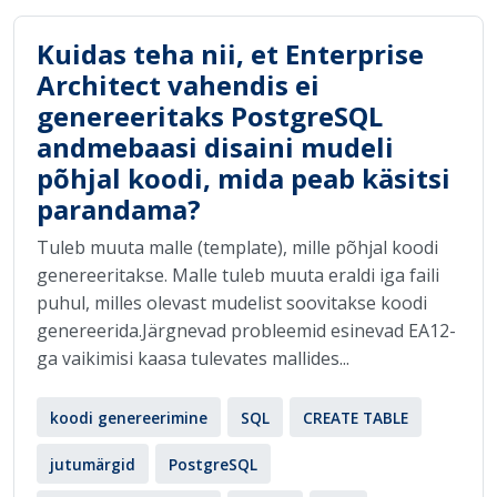
Kuidas teha nii, et Enterprise
Architect vahendis ei
genereeritaks PostgreSQL
andmebaasi disaini mudeli
põhjal koodi, mida peab käsitsi
parandama?
Tuleb muuta malle (template), mille põhjal koodi
genereeritakse. Malle tuleb muuta eraldi iga faili
puhul, milles olevast mudelist soovitakse koodi
genereerida.Järgnevad probleemid esinevad EA12-
ga vaikimisi kaasa tulevates mallides...
koodi genereerimine
SQL
CREATE TABLE
jutumärgid
PostgreSQL