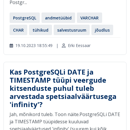
Postgr...
PostgreSQL
andmetüübid
VARCHAR
CHAR
tühikud
salvestusruum
jõudlus
19.10.2023 18:55:49
|
Erki Eessaar
Kas PostgreSQLi DATE ja
TIMESTAMP tüüpi veergude
kitsenduste puhul tuleb
arvestada spetsiaalväärtusega
'infinity'?
Jah, mõnikord tuleb. Toon näite.PostgreSQLi DATE
ja TIMESTAMP tüüpidesse kuuluvad
spetsiaalväärtused 'infinity' (suurem kui kõik