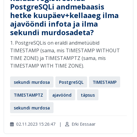
PostgreSQLi andmebaasis
hetke kuupäev+kellaaeg ilma
ajavööndi infota ja ilma
sekundi murdosadeta?
1. PostgreSQLis on eraldi andmetüübid
TIMESTAMP (sama, mis TIMESTAMP WITHOUT
TIME ZONE) ja TIMESTAMPTZ (sama, mis
TIMESTAMP WITH TIME ZONE).
sekundi murdosa
PostgreSQL
TIMESTAMP
TIMESTAMPTZ
ajavöönd
täpsus
sekundi murdosa
02.11.2023 15:26:47
|
Erki Eessaar