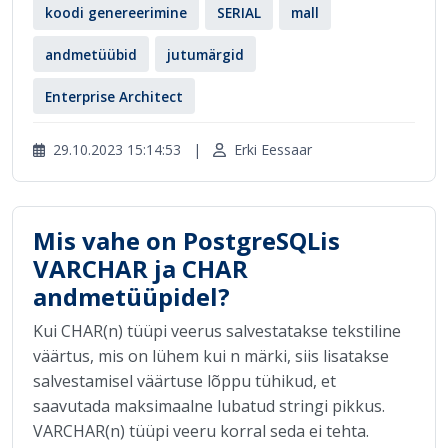
koodi genereerimine
SERIAL
mall
andmetüübid
jutumärgid
Enterprise Architect
29.10.2023 15:14:53
|
Erki Eessaar
Mis vahe on PostgreSQLis
VARCHAR ja CHAR
andmetüüpidel?
Kui CHAR(n) tüüpi veerus salvestatakse tekstiline
väärtus, mis on lühem kui n märki, siis lisatakse
salvestamisel väärtuse lõppu tühikud, et
saavutada maksimaalne lubatud stringi pikkus.
VARCHAR(n) tüüpi veeru korral seda ei tehta.