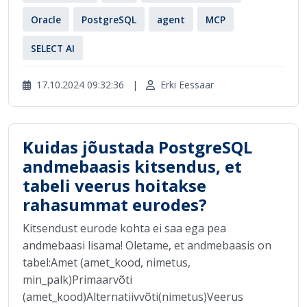
Oracle
PostgreSQL
agent
MCP
SELECT AI
17.10.2024 09:32:36
|
Erki Eessaar
Kuidas jõustada PostgreSQL
andmebaasis kitsendus, et
tabeli veerus hoitakse
rahasummat eurodes?
Kitsendust eurode kohta ei saa ega pea
andmebaasi lisama! Oletame, et andmebaasis on
tabel:Amet (amet_kood, nimetus,
min_palk)Primaarvõti
(amet_kood)Alternatiivvõti(nimetus)Veerus