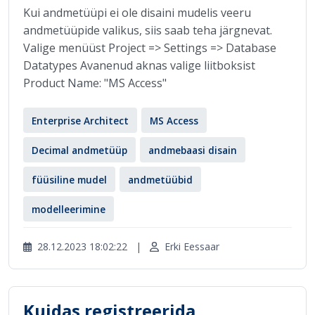
Kui andmetüüpi ei ole disaini mudelis veeru
andmetüüpide valikus, siis saab teha järgnevat.
Valige menüüst Project => Settings => Database
Datatypes Avanenud aknas valige liitboksist
Product Name: "MS Access"
Enterprise Architect
MS Access
Decimal andmetüüp
andmebaasi disain
füüsiline mudel
andmetüübid
modelleerimine
28.12.2023 18:02:22
|
Erki Eessaar
Kuidas registreerida