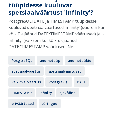
tüüpidesse kuuluvat
spetsiaalväärtust 'infinity'?
PostgreSQLi DATE ja TIMESTAMP tüüpidesse
kuuluvad spetsiaalväärtused 'infinity' (suurem kui
kõik ülejäänud DATE/TIMESTAMP väärtused) ja '-
infinity' (väiksem kui kõik ülejäänud
DATE/TIMESTAMP väärtused).Ne...
PosgtreSQL
andmetüüp
andmetüübid
spetsiaalväärtus
spetsiaalväärtused
vaikimisi väärtus
PostgreSQL
DATE
TIMESTAMP
infinity
ajavöönd
eriväärtused
päringud