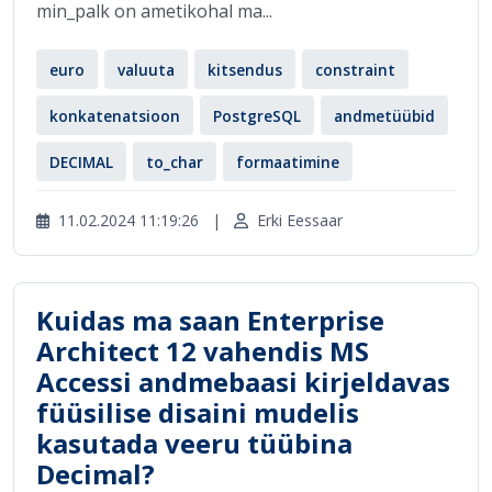
min_palk on ametikohal ma...
euro
valuuta
kitsendus
constraint
konkatenatsioon
PostgreSQL
andmetüübid
DECIMAL
to_char
formaatimine
11.02.2024 11:19:26
|
Erki Eessaar
Kuidas ma saan Enterprise
Architect 12 vahendis MS
Accessi andmebaasi kirjeldavas
füüsilise disaini mudelis
kasutada veeru tüübina
Decimal?