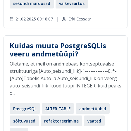
sekundi murdosad
vaikeväärtus
21.02.2025 09:18:07
|
Erki Eessaar
Kuidas muuta PostgreSQLis
veeru andmetüüpi?
Oletame, et meil on andmebaas kontseptuaalse
struktuuriga:[Auto_seisundi_liik]-1-------------0..*-
[Auto]Tabelis Auto ja Auto_seisundi_liik on veerg
auto_seisundi_liik_kood tüüpi INTEGER, kuid peaks
o...
PostgreSQL
ALTER TABLE
andmetüübid
sõltuvused
refaktoreerimine
vaated