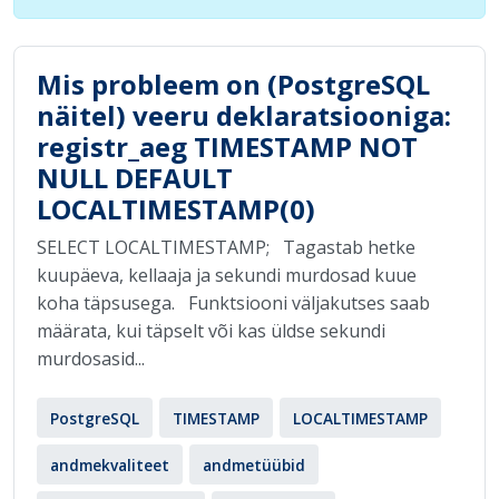
Mis probleem on (PostgreSQL
näitel) veeru deklaratsiooniga:
registr_aeg TIMESTAMP NOT
NULL DEFAULT
LOCALTIMESTAMP(0)
SELECT LOCALTIMESTAMP; Tagastab hetke
kuupäeva, kellaaja ja sekundi murdosad kuue
koha täpsusega. Funktsiooni väljakutses saab
määrata, kui täpselt või kas üldse sekundi
murdosasid...
PostgreSQL
TIMESTAMP
LOCALTIMESTAMP
andmekvaliteet
andmetüübid