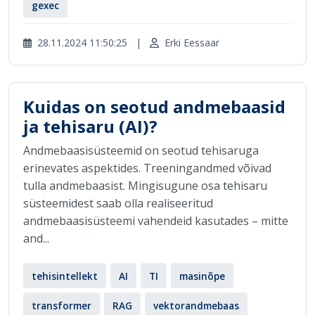
gexec
28.11.2024 11:50:25
|
Erki Eessaar
Kuidas on seotud andmebaasid
ja tehisaru (AI)?
Andmebaasisüsteemid on seotud tehisaruga
erinevates aspektides. Treeningandmed võivad
tulla andmebaasist. Mingisugune osa tehisaru
süsteemidest saab olla realiseeritud
andmebaasisüsteemi vahendeid kasutades – mitte
and...
tehisintellekt
AI
TI
masinõpe
transformer
RAG
vektorandmebaas