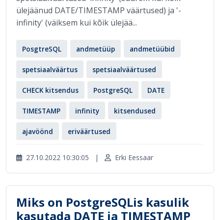
ülejäänud DATE/TIMESTAMP väärtused) ja '-
infinity' (väiksem kui kõik ülejää...
PosgtreSQL
andmetüüp
andmetüübid
spetsiaalväärtus
spetsiaalväärtused
CHECK kitsendus
PostgreSQL
DATE
TIMESTAMP
infinity
kitsendused
ajavöönd
eriväärtused
27.10.2022 10:30:05
|
Erki Eessaar
Miks on PostgreSQLis kasulik
kasutada DATE ja TIMESTAMP