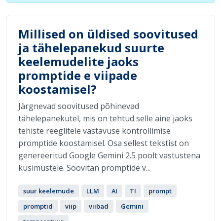
Millised on üldised soovitused
ja tähelepanekud suurte
keelemudelite jaoks
promptide e viipade
koostamisel?
Järgnevad soovitused põhinevad
tähelepanekutel, mis on tehtud selle aine jaoks
tehiste reeglitele vastavuse kontrollimise
promptide koostamisel. Osa sellest tekstist on
genereeritud Google Gemini 2.5 poolt vastustena
küsimustele. Soovitan promptide v...
suur keelemude
LLM
AI
TI
prompt
promptid
viip
viibad
Gemini