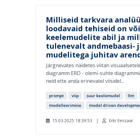
Milliseid tarkvara analüü
loodavaid tehiseid on võ
keelemudelite abil ja mill
tulenevalt andmebaasi-
mudelitega juhitav aren
Järgnevates näidetes viitan visuaalsetel
diagramm ERD - olemi-suhte diagrammid
neid ette anda erinevatel viisidel...
prompt
viip
suur keelemudel
llm
modelleerimine
model driven developme
15.03.2025 18:39:53
|
Erki Eessaar