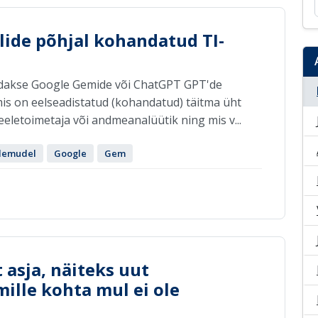
lide põhjal kohandatud TI-
eldakse Google Gemide või ChatGPT GPT'de
 mis on eelseadistatud (kohandatud) täitma üht
 keeletoimetaja või andmeanalüütik ning mis v...
elemudel
Google
Gem
 asja, näiteks uut
ille kohta mul ei ole