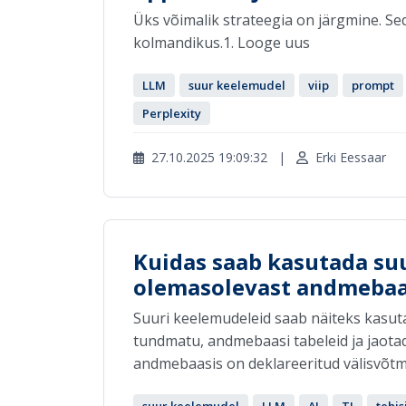
Üks võimalik strateegia on järgmine. Se
kolmandikus.1. Looge uus
LLM
suur keelemudel
viip
prompt
Perplexity
27.10.2025 19:09:32
|
Erki Eessaar
Kuidas saab kasutada su
olemasolevast andmebaa
Suuri keelemudeleid saab näiteks kasuta
tundmatu, andmebaasi tabeleid ja jaotada
andmebaasis on deklareeritud välisvõtm