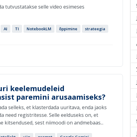
da tutvustatakse selle video esimeses
AI
TI
NotebookLM
õppimine
strateegia
uri keelemudeleid
sist paremini arusaamiseks?
da selleks, et klasterdada uuritava, enda jaoks
 need registritesse. Selle eelduseks on, et
e kitsendused, sest niimoodi on andmebaas...