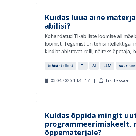
Kuidas luua aine materja
abilisi?
Kohandatud TI-abiliste loomise all mõ
loomist. Tegemist on tehisintellektiga,
kindlat abistavat rolli, näiteks õpetaja,
tehisintellekt
TI
AI
LLM
suur ke
03.04.2026 14:44:17
|
Erki Eessaar
Kuidas õppida mingit uut
programmeerimiskeelt, m
õppematerjale?