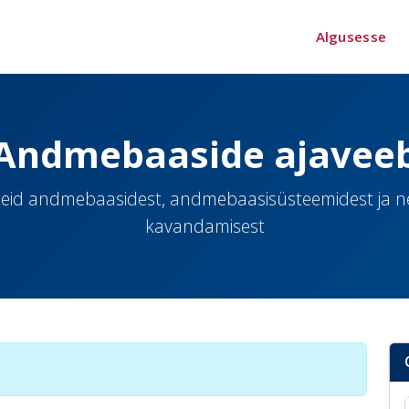
Algusesse
Andmebaaside ajavee
eid andmebaasidest, andmebaasisüsteemidest ja 
kavandamisest