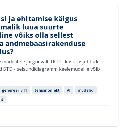
si ja ehitamise käigus
imalik luua suurte
ine võiks olla sellest
 ja andmebaasirakenduse
dus?
e mudelitele järgnevalt: UCD - kasutusjuhtude
 STD - seisundidiagramm Keelemudelile võib
genereeriv TI
tehisintellekt
AI
mudelid
nt