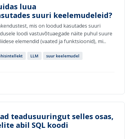
uidas luua
sutades suuri keelemudeleid?
akendustest, mis on loodud kasutades suuri
dusele loodi vastuvõtuaegade näite puhul suure
idese elemendid (vaated ja funktsioonid), mi...
hisintellekt
LLM
suur keelemudel
vad teadusuuringut selles osas,
ite abil SQL koodi