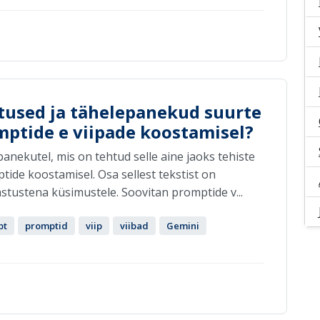
itused ja tähelepanekud suurte
mptide e viipade koostamisel?
nekutel, mis on tehtud selle aine jaoks tehiste
tide koostamisel. Osa sellest tekstist on
stustena küsimustele. Soovitan promptide v...
pt
promptid
viip
viibad
Gemini