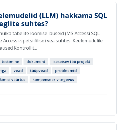
eelemudelid (LLM) hakkama SQL
eglite suhtes?
hulka tabelite loomise lauseid (MS Accessi SQL
e Accessi-spetsiifilise) vea suhtes. Keelemudelile
sed.Kontrollit...
testimine
dokument
iseseisev töö projekt
viga
vead
tüüpvead
probleemid
kimisi väärtus
kompenseeriv tegevus