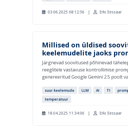
03.06.2025 08:12:56
|
Erki Eessaar
Millised on üldised soov
keelemudelite jaoks pro
Järgnevad soovitused põhinevad tähelepa
reeglitele vastavuse kontrollimise promp
genereeritud Google Gemini 2.5 poolt va
suur keelemude
LLM
AI
TI
prom
temperatuur
18.04.2025 11:34:06
|
Erki Eessaar