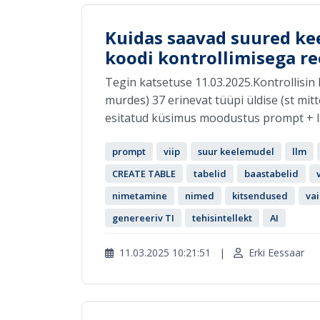
Kuidas saavad suured k
koodi kontrollimisega re
Tegin katsetuse 11.03.2025.Kontrollisin 
murdes) 37 erinevat tüüpi üldise (st mitt
esitatud küsimus moodustus prompt + lau
prompt
viip
suur keelemudel
llm
CREATE TABLE
tabelid
baastabelid
nimetamine
nimed
kitsendused
vai
genereeriv TI
tehisintellekt
AI
11.03.2025 10:21:51
|
Erki Eessaar