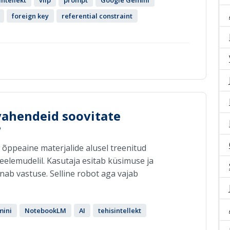
intellekt
viip
prompt
Google Gemini
foreign key
referential constraint
 vahendeid soovitate
?
õppeaine materjalide alusel treenitud
eelemudelil. Kasutaja esitab küsimuse ja
nab vastuse. Selline robot aga vajab
ini
NotebookLM
AI
tehisintellekt