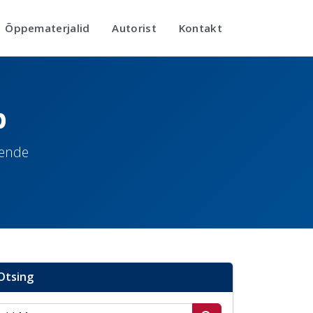
Õppematerjalid
Autorist
Kontakt
b
nende
Otsing
Otsi postitusi