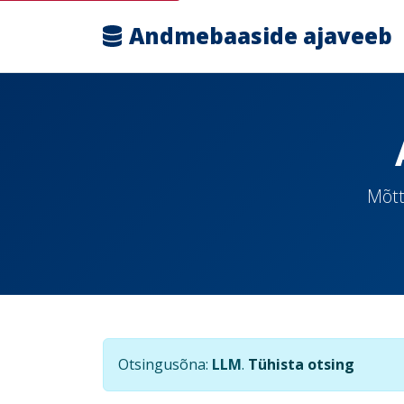
Andmebaaside ajaveeb
Mõtt
Otsingusõna:
LLM
.
Tühista otsing