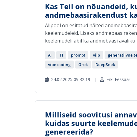
Kas Teil on nõuandeid, k
andmebaasirakendust ka
Allpool on esitatud näited andmebaasir
keelemudeleid. Lisaks andmebaasiraken
keelemudeli abil ka andmebaasi avaliku li
AI
TI
prompt
viip
generatiivne te
vibe coding
Grok
DeepSeek
24.02.2025 09:32:19
|
Erki Eessaar
Milliseid soovitusi anna
kuidas suurte keelemudel
genereerida?