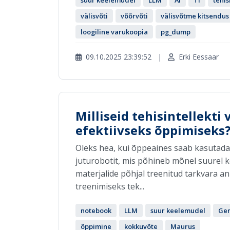
suur keelemudel
LLM
AI
TI
tehis
välisvõti
võõrvõti
välisvõtme kitsendus
loogiline varukoopia
pg_dump
09.10.2025 23:39:52
|
Erki Eessaar
Milliseid tehisintellekti
efektiivseks õppimiseks
Oleks hea, kui õppeaines saab kasutada 
juturobotit, mis põhineb mõnel suurel k
materjalide põhjal treenitud tarkvara an
treenimiseks tek...
notebook
LLM
suur keelemudel
Gem
õppimine
kokkuvõte
Maurus