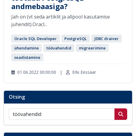
andmebaasiga?
Jah on (vt seda artiklit ja allpool kasutamise
juhendit).Oracl...
Oracle SQL Developer
PostgreSQL
JDBC draiver
ühendamine
töövahendid
migreerimine
seadistamine
01.06.2022 00:00:00
|
Erki Eessaar
Otsing
Otsi postitusi