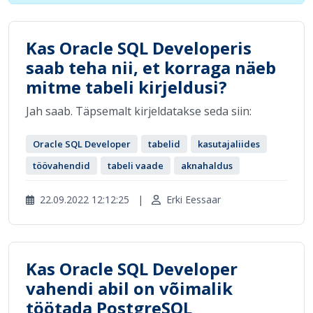
Kas Oracle SQL Developeris
saab teha nii, et korraga näeb
mitme tabeli kirjeldusi?
Jah saab. Täpsemalt kirjeldatakse seda siin:
Oracle SQL Developer
tabelid
kasutajaliides
töövahendid
tabeli vaade
aknahaldus
22.09.2022 12:12:25
|
Erki Eessaar
Kas Oracle SQL Developer
vahendi abil on võimalik
töötada PostgreSQL