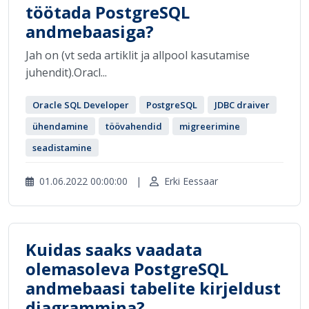
töötada PostgreSQL
andmebaasiga?
Jah on (vt seda artiklit ja allpool kasutamise
juhendit).Oracl...
Oracle SQL Developer
PostgreSQL
JDBC draiver
ühendamine
töövahendid
migreerimine
seadistamine
01.06.2022 00:00:00
|
Erki Eessaar
Kuidas saaks vaadata
olemasoleva PostgreSQL
andmebaasi tabelite kirjeldust
diagrammina?