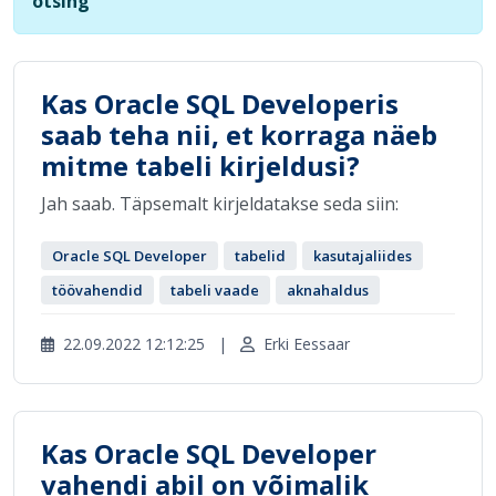
otsing
Kas Oracle SQL Developeris
saab teha nii, et korraga näeb
mitme tabeli kirjeldusi?
Jah saab. Täpsemalt kirjeldatakse seda siin:
Oracle SQL Developer
tabelid
kasutajaliides
töövahendid
tabeli vaade
aknahaldus
22.09.2022 12:12:25
|
Erki Eessaar
Kas Oracle SQL Developer
vahendi abil on võimalik