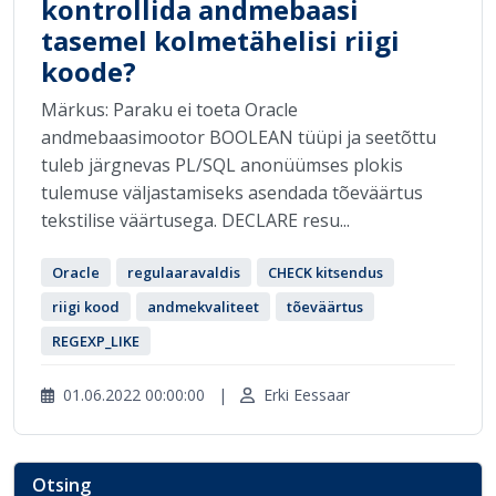
kontrollida andmebaasi
tasemel kolmetähelisi riigi
koode?
Märkus: Paraku ei toeta Oracle
andmebaasimootor BOOLEAN tüüpi ja seetõttu
tuleb järgnevas PL/SQL anonüümses plokis
tulemuse väljastamiseks asendada tõeväärtus
tekstilise väärtusega. DECLARE resu...
Oracle
regulaaravaldis
CHECK kitsendus
riigi kood
andmekvaliteet
tõeväärtus
REGEXP_LIKE
01.06.2022 00:00:00
|
Erki Eessaar
Otsing