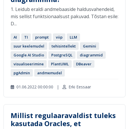
1. Leidub eraldi andmebaaside haldusvahendeid,
mis sellist funktsionaalsust pakuvad. Tõstan esile:
D...
AI
TI
prompt
viip
LLM
suur keelemudel
tehisintellekt
Gemini
Google AI Studio
PostgreSQL
diagrammid
visualiseerimine
PlantUML
DBeaver
pgAdmin
andmemudel
01.06.2022 00:00:00
|
Erki Eessaar
Millist regulaaravaldist tuleks
kasutada Oracles, et