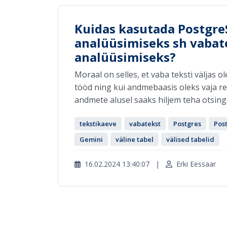
Kuidas kasutada Postgre
analüüsimiseks sh vabate
analüüsimiseks?
Moraal on selles, et vaba teksti väljas
tööd ning kui andmebaasis oleks vaja re
andmete alusel saaks hiljem teha otsingui
tekstikaeve
vabatekst
Postgres
Pos
Gemini
väline tabel
välised tabelid
16.02.2024 13:40:07
|
Erki Eessaar