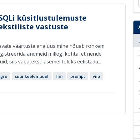
SQLi küsitlustulemuste
kstiliste vastuste
 olevate väärtuste analüüsimine nõuab rohkem
gistreerida andmeid millegi kohta, et nende
d, siis vabateksti asemel tuleks eelistada...
tgre
suur keelemudel
llm
prompt
viip