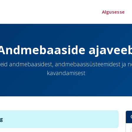
Algusesse
Andmebaaside ajavee
eid andmebaasidest, andmebaasisüsteemidest ja 
kavandamisest
ng