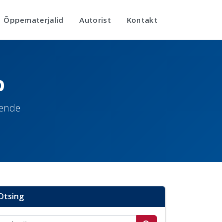
Õppematerjalid
Autorist
Kontakt
b
nende
Otsing
Otsi postitusi