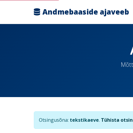
Andmebaaside ajaveeb
Mõtt
Otsingusõna:
tekstikaeve
.
Tühista otsi