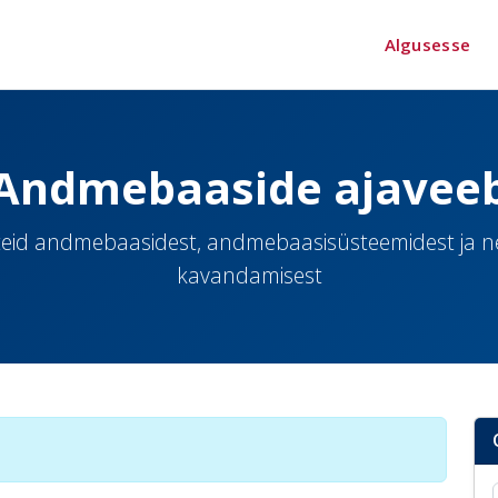
Algusesse
Andmebaaside ajavee
eid andmebaasidest, andmebaasisüsteemidest ja 
kavandamisest