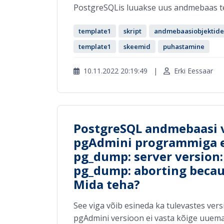
PostgreSQLis luuakse uus andmebaas teh
template1
skript
andmebaasiobjektide
template1
skeemid
puhastamine
10.11.2022 20:19:49
|
Erki Eessaar
PostgreSQL andmebaasi 
pgAdmini programmiga e
pg_dump: server version:
pg_dump: aborting becau
Mida teha?
See viga võib esineda ka tulevastes vers
pgAdmini versioon ei vasta kõige uuemal