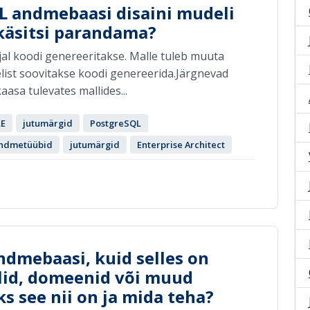
L andmebaasi disaini mudeli
 käsitsi parandama?
jal koodi genereeritakse. Malle tuleb muuta
delist soovitakse koodi genereerida.Järgnevad
asa tulevates mallides...
LE
jutumärgid
PostgreSQL
ndmetüübid
jutumärgid
Enterprise Architect
ndmebaasi, kuid selles on
elid, domeenid või muud
 see nii on ja mida teha?