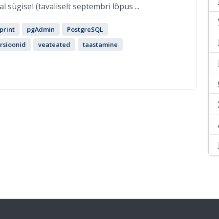
 sügisel (tavaliselt septembri lõpus ...
print
pgAdmin
PostgreSQL
rsioonid
veateated
taastamine