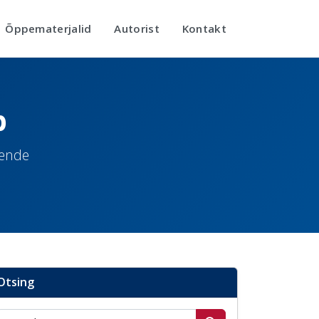
Õppematerjalid
Autorist
Kontakt
b
nende
Otsing
Otsi postitusi