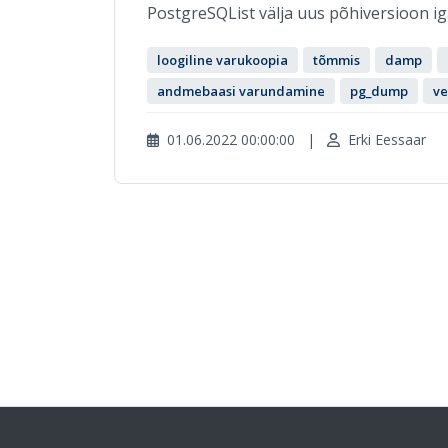
PostgreSQList välja uus põhiversioon igal
loogiline varukoopia
tõmmis
damp
andmebaasi varundamine
pg_dump
ve
01.06.2022 00:00:00
|
Erki Eessaar