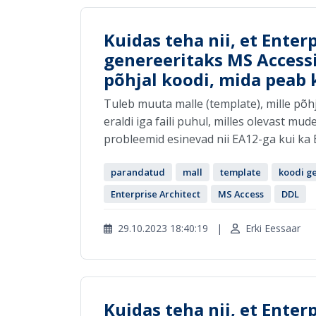
Kuidas teha nii, et Enter
genereeritaks MS Access
põhjal koodi, mida peab
Tuleb muuta malle (template), mille põh
eraldi iga faili puhul, milles olevast mu
probleemid esinevad nii EA12-ga kui ka E
parandatud
mall
template
koodi g
Enterprise Architect
MS Access
DDL
29.10.2023 18:40:19
|
Erki Eessaar
Kuidas teha nii, et Enter