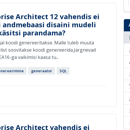
prise Architect 12 vahendis ei
i andmebaasi disaini mudeli
 käsitsi parandama?
jal koodi genereeritakse. Malle tuleb muuta
delist soovitakse koodi genereerida.Järgnevad
A16-ga vaikimisi kaasa tu...
enereerimine
generaator
SQL
prise Architect vahendis ei