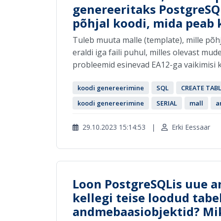
genereeritaks PostgreSQ
põhjal koodi, mida peab
Tuleb muuta malle (template), mille põh
eraldi iga faili puhul, milles olevast mu
probleemid esinevad EA12-ga vaikimisi ka
koodi genereerimine
SQL
CREATE TAB
koodi genereerimine
SERIAL
mall
a
29.10.2023 15:14:53
|
Erki Eessaar
Loon PostgreSQLis uue a
kellegi teise loodud tab
andmebaasiobjektid? Miks