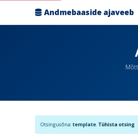
Andmebaaside ajaveeb
Mõtt
Otsingusõna:
template
.
Tühista otsing