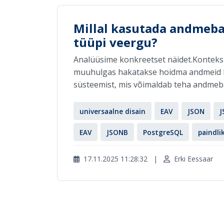
Millal kasutada andmebaa
tüüpi veergu?
Analüüsime konkreetset näidet.Kontek
muuhulgas hakatakse hoidma andmeid k
süsteemist, mis võimaldab teha andmebaa
universaalne disain
EAV
JSON
J
EAV
JSONB
PostgreSQL
paindli
17.11.2025 11:28:32
|
Erki Eessaar