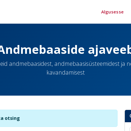
Algusesse
Andmebaaside ajavee
eid andmebaasidest, andmebaasisüsteemidest ja 
kavandamisest
ta otsing