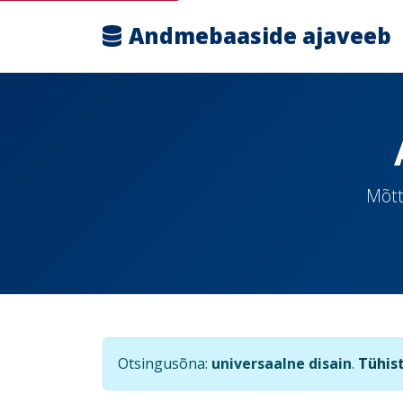
Andmebaaside ajaveeb
Mõtt
Otsingusõna:
universaalne disain
.
Tühis