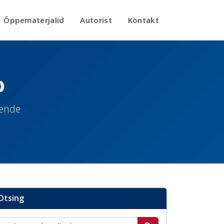
Õppematerjalid
Autorist
Kontakt
b
nende
Otsing
Otsi postitusi