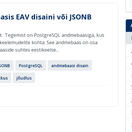
sis EAV disaini või JSONB
st: Tegemist on PostgreSQL andmebaasiga, kus
eelemudelite kohta. See andmebaas on osa
side suhtes eestikeelse...
SONB
PostgreSQL
andmebaasi disain
kkus
jõudlus