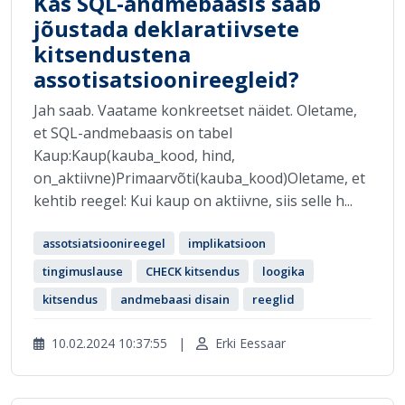
Kas SQL-andmebaasis saab
jõustada deklaratiivsete
kitsendustena
assotisatsioonireegleid?
Jah saab. Vaatame konkreetset näidet. Oletame,
et SQL-andmebaasis on tabel
Kaup:Kaup(kauba_kood, hind,
on_aktiivne)Primaarvõti(kauba_kood)Oletame, et
kehtib reegel: Kui kaup on aktiivne, siis selle h...
assotsiatsioonireegel
implikatsioon
tingimuslause
CHECK kitsendus
loogika
kitsendus
andmebaasi disain
reeglid
10.02.2024 10:37:55
|
Erki Eessaar