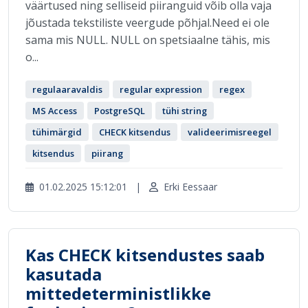
väärtused ning selliseid piiranguid võib olla vaja
jõustada tekstiliste veergude põhjal.Need ei ole
sama mis NULL. NULL on spetsiaalne tähis, mis
o...
regulaaravaldis
regular expression
regex
MS Access
PostgreSQL
tühi string
tühimärgid
CHECK kitsendus
valideerimisreegel
kitsendus
piirang
01.02.2025 15:12:01
|
Erki Eessaar
Kas CHECK kitsendustes saab
kasutada
mittedeterministlikke