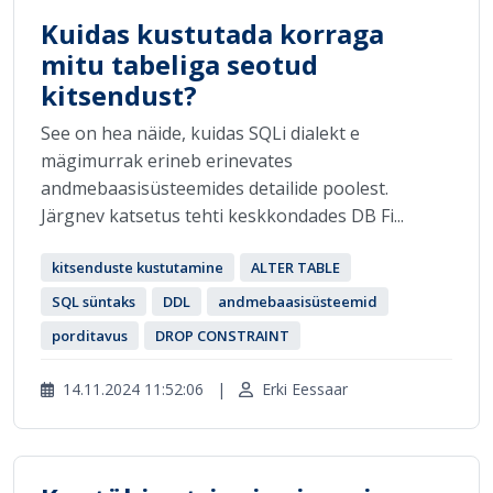
Kuidas kustutada korraga
mitu tabeliga seotud
kitsendust?
See on hea näide, kuidas SQLi dialekt e
mägimurrak erineb erinevates
andmebaasisüsteemides detailide poolest.
Järgnev katsetus tehti keskkondades DB Fi...
kitsenduste kustutamine
ALTER TABLE
SQL süntaks
DDL
andmebaasisüsteemid
porditavus
DROP CONSTRAINT
14.11.2024 11:52:06
|
Erki Eessaar