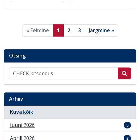
« Eelmine
1
2
3
Järgmine »
Otsing
Otsi postitusi
Arhiiv
Kuva kõik
Juuni 2026
5
Aprill 2026
2