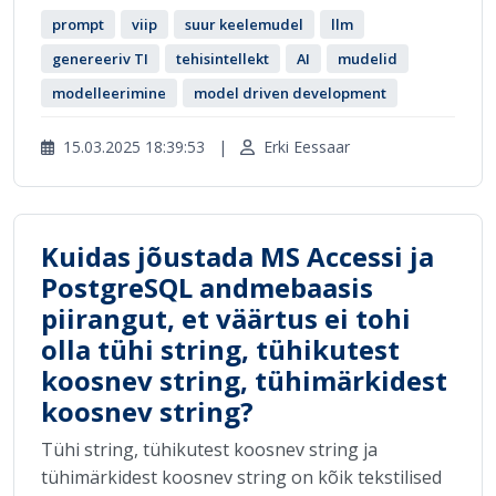
prompt
viip
suur keelemudel
llm
genereeriv TI
tehisintellekt
AI
mudelid
modelleerimine
model driven development
15.03.2025 18:39:53
|
Erki Eessaar
Kuidas jõustada MS Accessi ja
PostgreSQL andmebaasis
piirangut, et väärtus ei tohi
olla tühi string, tühikutest
koosnev string, tühimärkidest
koosnev string?
Tühi string, tühikutest koosnev string ja
tühimärkidest koosnev string on kõik tekstilised