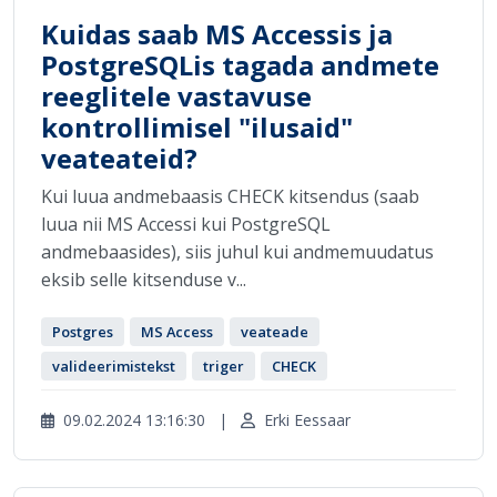
Kuidas saab MS Accessis ja
PostgreSQLis tagada andmete
reeglitele vastavuse
kontrollimisel "ilusaid"
veateateid?
Kui luua andmebaasis CHECK kitsendus (saab
luua nii MS Accessi kui PostgreSQL
andmebaasides), siis juhul kui andmemuudatus
eksib selle kitsenduse v...
Postgres
MS Access
veateade
valideerimistekst
triger
CHECK
09.02.2024 13:16:30
|
Erki Eessaar