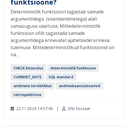
funktsioone?
Deterministlik funktsioon tagastab samade
argumentidega (sisendandmetega) alati
samasuguse väärtuse. Mittedeterministlik
funktsioon võib tagastada samade
argumentidega erinevatel ajahetkedel erineva
tulemuse. Mittedeterministlikud funktsioonid on
nä...
CHECK kitsendus
deterministlik funktsioon
CURRENT_DATE
SQL standard
andmete terviklikkus
andmebaasisüsteemid
retrospektiivne
22.11.2024 14:57:40
|
Erki Eessaar