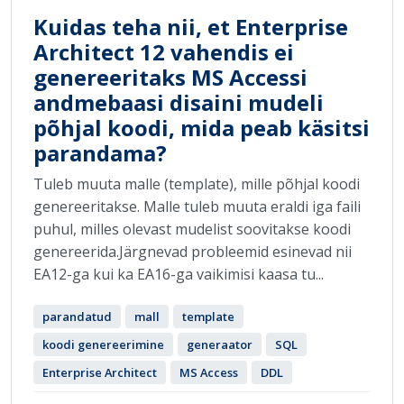
Kuidas teha nii, et Enterprise
Architect 12 vahendis ei
genereeritaks MS Accessi
andmebaasi disaini mudeli
põhjal koodi, mida peab käsitsi
parandama?
Tuleb muuta malle (template), mille põhjal koodi
genereeritakse. Malle tuleb muuta eraldi iga faili
puhul, milles olevast mudelist soovitakse koodi
genereerida.Järgnevad probleemid esinevad nii
EA12-ga kui ka EA16-ga vaikimisi kaasa tu...
parandatud
mall
template
koodi genereerimine
generaator
SQL
Enterprise Architect
MS Access
DDL