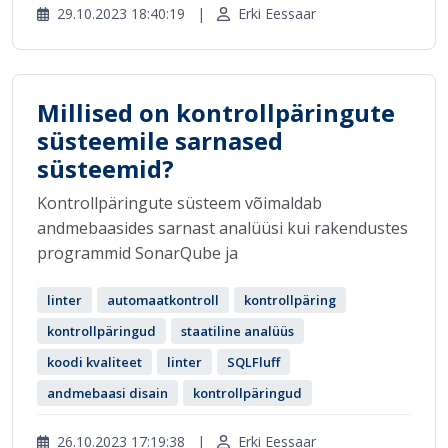
29.10.2023 18:40:19
|
Erki Eessaar
Millised on kontrollpäringute
süsteemile sarnased
süsteemid?
Kontrollpäringute süsteem võimaldab
andmebaasides sarnast analüüsi kui rakendustes
programmid SonarQube ja
linter
automaatkontroll
kontrollpäring
kontrollpäringud
staatiline analüüs
koodi kvaliteet
linter
SQLFluff
andmebaasi disain
kontrollpäringud
26.10.2023 17:19:38
|
Erki Eessaar