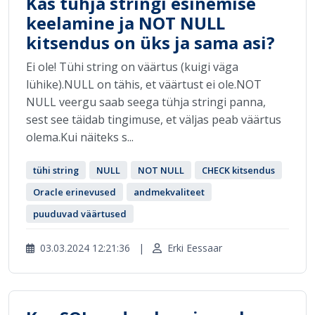
Kas tühja stringi esinemise
keelamine ja NOT NULL
kitsendus on üks ja sama asi?
Ei ole! Tühi string on väärtus (kuigi väga
lühike).NULL on tähis, et väärtust ei ole.NOT
NULL veergu saab seega tühja stringi panna,
sest see täidab tingimuse, et väljas peab väärtus
olema.Kui näiteks s...
tühi string
NULL
NOT NULL
CHECK kitsendus
Oracle erinevused
andmekvaliteet
puuduvad väärtused
03.03.2024 12:21:36
|
Erki Eessaar