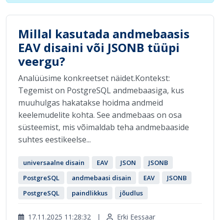
Millal kasutada andmebaasis
EAV disaini või JSONB tüüpi
veergu?
Analüüsime konkreetset näidet.Kontekst:
Tegemist on PostgreSQL andmebaasiga, kus
muuhulgas hakatakse hoidma andmeid
keelemudelite kohta. See andmebaas on osa
süsteemist, mis võimaldab teha andmebaaside
suhtes eestikeelse...
universaalne disain
EAV
JSON
JSONB
PostgreSQL
andmebaasi disain
EAV
JSONB
PostgreSQL
paindlikkus
jõudlus
17.11.2025 11:28:32
|
Erki Eessaar