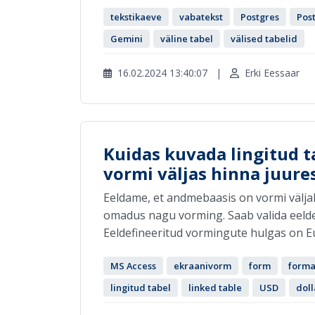
tekstikaeve
vabatekst
Postgres
Pos
Gemini
väline tabel
välised tabelid
16.02.2024 13:40:07
|
Erki Eessaar
Kuidas kuvada lingitud t
vormi väljas hinna juures
Eeldame, et andmebaasis on vormi väljale
omadus nagu vorming. Saab valida eelde
Eeldefineeritud vormingute hulgas on Eur
MS Access
ekraanivorm
form
forma
lingitud tabel
linked table
USD
doll