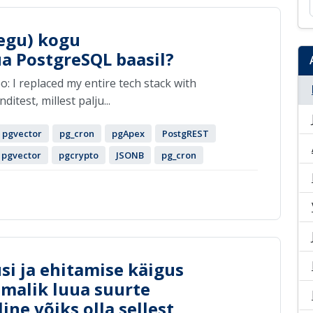
aegu) kogu
a PostgreSQL baasil?
o: I replaced my entire tech stack with
test, millest palju...
pgvector
pg_cron
pgApex
PostgREST
pgvector
pgcrypto
JSONB
pg_cron
si ja ehitamise käigus
imalik luua suurte
ine võiks olla sellest