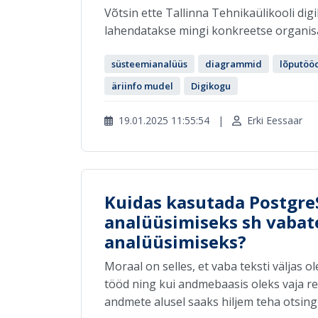
Võtsin ette Tallinna Tehnikaülikooli digi
lahendatakse mingi konkreetse organisats
süsteemianalüüs
diagrammid
lõputöö
äriinfo mudel
Digikogu
19.01.2025 11:55:54
|
Erki Eessaar
Kuidas kasutada Postgre
analüüsimiseks sh vabate
analüüsimiseks?
Moraal on selles, et vaba teksti väljas
tööd ning kui andmebaasis oleks vaja re
andmete alusel saaks hiljem teha otsingui