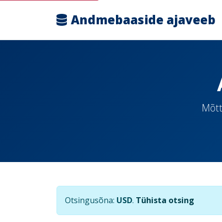
Andmebaaside ajaveeb
Mõtt
Otsingusõna:
USD
.
Tühista otsing