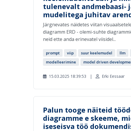
tulenevalt andmebaasi-
mudelitega juhitav aren
Järgnevates näidetes viitan visuaalsetel
diagramm ERD - olemi-suhte diagrammid
neid ette anda erinevatel viisidel...
prompt
viip
suur keelemudel
llm
modelleerimine
model driven developme
15.03.2025 18:39:53
|
Erki Eessaar
Palun tooge näiteid tööd
diagramme e skeeme, mi
iseseisva töö dokumendi