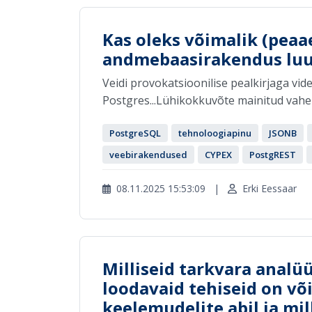
Kas oleks võimalik (pea
andmebaasirakendus luu
Veidi provokatsioonilise pealkirjaga vide
Postgres...Lühikokkuvõte mainitud vahendi
PostgreSQL
tehnoloogiapinu
JSONB
veebirakendused
CYPEX
PostgREST
08.11.2025 15:53:09
|
Erki Eessaar
Milliseid tarkvara analüü
loodavaid tehiseid on võ
keelemudelite abil ja mill