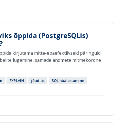
viks õppida (PostgreSQLis)
?
õppida kirjutama mitte-ebaefektiivseid päringuid
 tabelite lugemine, samade andmete mitmekordne
an
EXPLAIN
jõudlus
SQL häälestamine