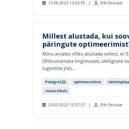
12.06.2023 12:02:35
|
Erki Eessaar
Millest alustada, kui soo
päringute optimeerimist
Minu arvates võiks alustada sellest, et 
(lihtsustamata tingimused, üleliigsete
lugemine jne)....
PostgreSQL
optimeerimine
täitmispla
ressursikulu
23.03.2023 10:37:37
|
Erki Eessaar