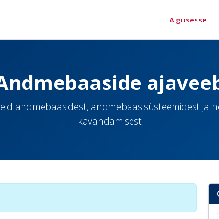
Algusesse
Andmebaaside ajavee
eid andmebaasidest, andmebaasisüsteemidest ja 
kavandamisest