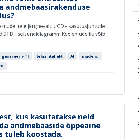
 ja andmebaasirakenduse
dus?
e mudelitele järgnevalt: UCD - kasutusjuhtude
 STD - seisundidiagramm Keelemudelile võib
genereeriv TI
tehisintellekt
AI
mudelid
nt
est, kus kasutatakse neid
da andmebaaside õppeaine
s tuleb koostada.