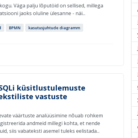
kogu. Väga palju lõputöid on sellised, millega
iooni jaoks oluline ülesanne - näi...
d
BPMN
kasutusjuhtude diagramm
SQLi küsitlustulemuste
kstiliste vastuste
 olevate väärtuste analüüsimine nõuab rohkem
gistreerida andmeid millegi kohta, et nende
d, siis vabateksti asemel tuleks eelistada...