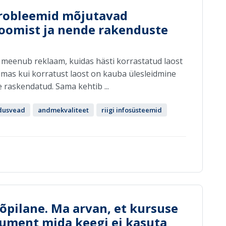
probleemid mõjutavad
oomist ja nende rakenduste
le meenub reklaam, kuidas hästi korrastatud laost
samas kui korratust laost on kauba ülesleidmine
e raskendatud. Sama kehtib ...
dusvead
andmekvaliteet
riigi infosüsteemid
õpilane. Ma arvan, et kursuse
kument mida keegi ei kasuta