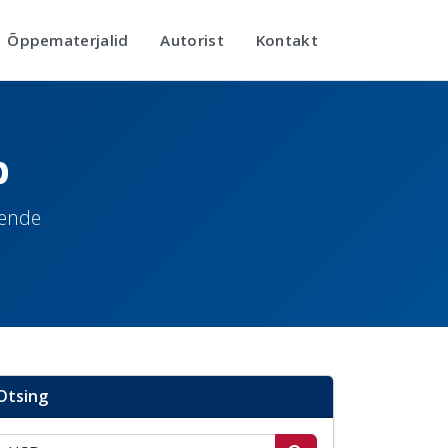
Õppematerjalid
Autorist
Kontakt
b
nende
Otsing
Otsi postitusi