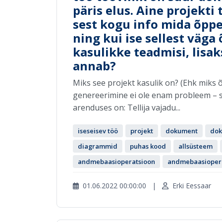
päris elus. Aine projekti
sest kogu info mida õpp
ning kui ise sellest väga 
kasulikke teadmisi, lisa
annab?
Miks see projekt kasulik on? (Ehk miks 
genereerimine ei ole enam probleem – se
arenduses on: Tellija vajadu...
iseseisev töö
projekt
dokument
dok
diagrammid
puhas kood
allsüsteem
andmebaasioperatsioon
andmebaasiopera
01.06.2022 00:00:00
|
Erki Eessaar