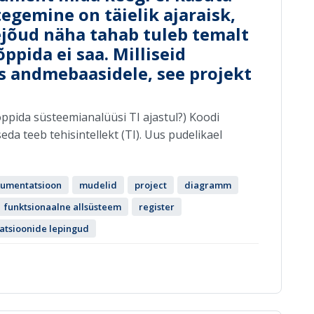
 tegemine on täielik ajaraisk,
ejõud näha tahab tuleb temalt
õppida ei saa. Milliseid
ks andmebaasidele, see projekt
õppida süsteemianalüüsi TI ajastul?) Koodi
da teeb tehisintellekt (TI). Uus pudelikael
umentatsioon
mudelid
project
diagramm
funktsionaalne allsüsteem
register
tsioonide lepingud