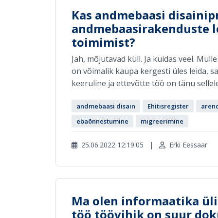
Kas andmebaasi disaini
andmebaasirakenduste l
toimimist?
Jah, mõjutavad küll. Ja kuidas veel. Mul
on võimalik kaupa kergesti üles leida, 
keeruline ja ettevõtte töö on tänu sellel
andmebaasi disain
Ehitisregister
aren
ebaõnnestumine
migreerimine
25.06.2022 12:19:05
|
Erki Eessaar
Ma olen informaatika üli
töö töövihik on suur do