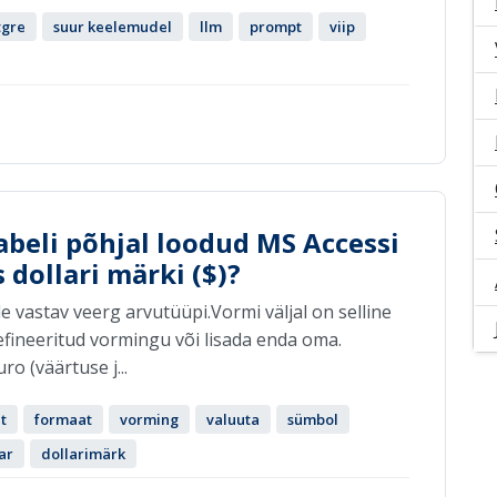
tgre
suur keelemudel
llm
prompt
viip
abeli põhjal loodud MS Accessi
 dollari märki ($)?
 vastav veerg arvutüüpi.Vormi väljal on selline
fineeritud vormingu või lisada enda oma.
o (väärtuse j...
t
formaat
vorming
valuuta
sümbol
ar
dollarimärk