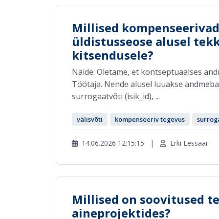
Millised kompenseerivad
üldistusseose alusel tek
kitsendusele?
Näide: Oletame, et kontseptuaalses and
Töötaja. Nende alusel luuakse andmebaasi
surrogaatvõti (isik_id), ...
välisvõti
kompenseeriv tegevus
surrog
14.06.2026 12:15:15
|
Erki Eessaar
Millised on soovitused t
aineprojektides?