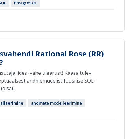
SQL
PostgreSQL
svahendi Rational Rose (RR)
?
asutajaliides (vähe ülearust) Kaasa tulev
ptuaalsest andmemudelist füüsilise SQL-
disai...
lleerimine
andmete modelleerimine