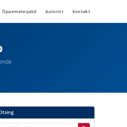
Õppematerjalid
Autorist
Kontakt
b
nende
Otsing
Otsi postitusi