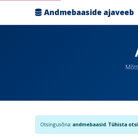
Andmebaaside ajaveeb
Mõtt
Otsingusõna:
andmebaasid
.
Tühista ots