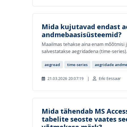
Mida kujutavad endast a
andmebaasisüsteemid?
Maailmas tehakse aina enam mõõtmisi j
salvestatakse aegridadena (time-series). 
aegread
time-series
aegridade andme
21.03.2026 20:07:19
|
Erki Eessaar
Mida tähendab MS Access
tabelite seoste vaates s
võtmekese märk?