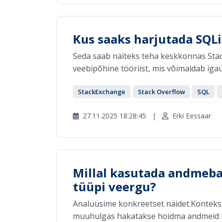
Kus saaks harjutada SQLi
Seda saab näiteks teha keskkonnas Sta
veebipõhine tööriist, mis võimaldab igaüh
StackExchange
Stack Overflow
SQL
27.11.2025 18:28:45
|
Erki Eessaar
Millal kasutada andmebaa
tüüpi veergu?
Analüüsime konkreetset näidet.Kontek
muuhulgas hakatakse hoidma andmeid k