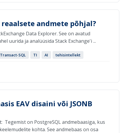
 reaalsete andmete põhjal?
ckExchange Data Explorer. See on avatud
el uurida ja analüüsida Stack Exchange'i ...
Transact-SQL
TI
AI
tehisintellekt
sis EAV disaini või JSONB
st: Tegemist on PostgreSQL andmebaasiga, kus
eelemudelite kohta. See andmebaas on osa