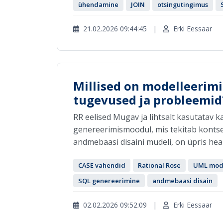
ühendamine
JOIN
otsingutingimus
21.02.2026 09:44:45
|
Erki Eessaar
Millised on modelleerimi
tugevused ja probleemid
RR eelised Mugav ja lihtsalt kasutatav k
genereerimismoodul, mis tekitab kontse
andmebaasi disaini mudeli, on üpris hea (
CASE vahendid
Rational Rose
UML mode
SQL genereerimine
andmebaasi disain
02.02.2026 09:52:09
|
Erki Eessaar