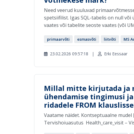
Need veerud kuuluvad primaarvõtmesse. S
spetsiifilist. Igas SQL-tabelis on null võ
vaates või tabelite seoste vaates (või UML
primaarvõti
esmasvõti
liitvõti
MS A
23.02.2026 09:57:18
|
Erki Eessaar
Millal mitte kirjutada ja 
ühendamise tingimusi ja
ridadele FROM klauslisse
Vaatame näidet. Kontseptuaalne mudel [Faci
Tervishoiuasutus Health_care_visit – Visi