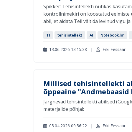
Spikker: Tehisintellekti nutikas kasut
kontrollnimekiri on koostatud eelmiste ül
abil, et aidata Teil vältida levinud vigu j
TI
tehisintellekt
AI
Notebook.lm
13.06.2026 13:15:38
|
Erki Eessaar
Millised tehisintellekti 
õppeaine "Andmebaasid I
Järgnevad tehisintellekti abilised (Goog
materjalide põhjal:
05.04.2026 09:56:22
|
Erki Eessaar