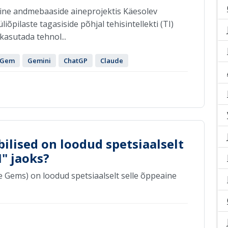
amine andmebaaside aineprojektis Käesolev
iõpilaste tagasiside põhjal tehisintellekti (TI)
a kasutada tehnol...
Gem
Gemini
ChatGP
Claude
abilised on loodud spetsiaalselt
" jaoks?
le Gems) on loodud spetsiaalselt selle õppeaine