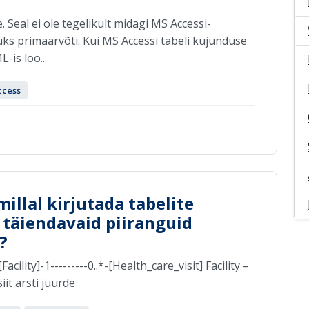
eal ei ole tegelikult midagi MS Accessi-
i üks primaarvõti. Kui MS Accessi tabeli kujunduse
-is loo...
ccess
millal kirjutada tabelite
 täiendavaid piiranguid
?
lity]-1---------0..*-[Health_care_visit] Facility –
it arsti juurde