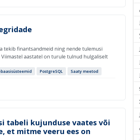
egridade
a tekib finantsandmeid ning nende tulemusi
Viimastel aastatel on turule tulnud hulgaliselt
baasisüsteemid
PostgreSQL
Saaty meetod
i tabeli kujunduse vaates või
ee, et mitme veeru ees on