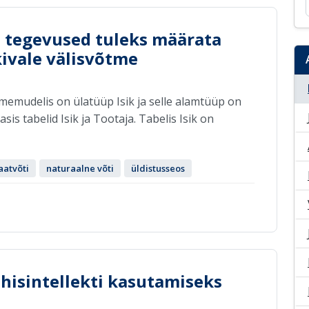
 tegevused tuleks määrata
kivale välisvõtme
memudelis on ülatüüp Isik ja selle alamtüüp on
s tabelid Isik ja Tootaja. Tabelis Isik on
aatvõti
naturaalne võti
üldistusseos
ehisintellekti kasutamiseks