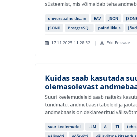
süsteemist, mis võimaldab teha andmebaa
universaalne disain
EAV
JSON
JSON
JSONB
PostgreSQL
paindlikkus
jõud
17.11.2025 11:28:32
|
Erki Eessaar
Kuidas saab kasutada su
olemasolevast andmebaa
Suuri keelemudeleid saab näiteks kasuta
tundmatu, andmebaasi tabeleid ja jaotada
andmebaasis on deklareeritud välisvõtm
suur keelemudel
LLM
AI
TI
tehis
välisvõti
võõrvõti
välisvõtme kitsendus