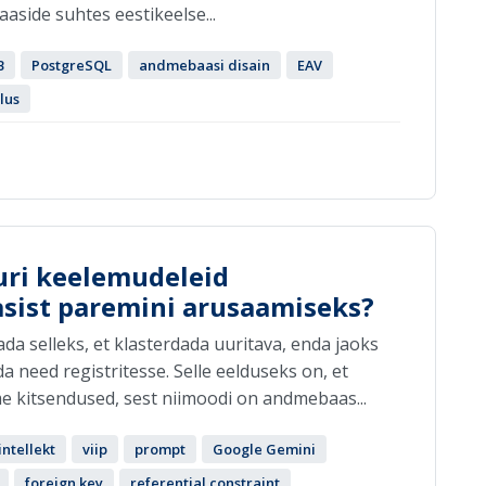
side suhtes eestikeelse...
B
PostgreSQL
andmebaasi disain
EAV
lus
uri keelemudeleid
sist paremini arusaamiseks?
da selleks, et klasterdada uuritava, enda jaoks
 need registritesse. Selle eelduseks on, et
e kitsendused, sest niimoodi on andmebaas...
intellekt
viip
prompt
Google Gemini
foreign key
referential constraint