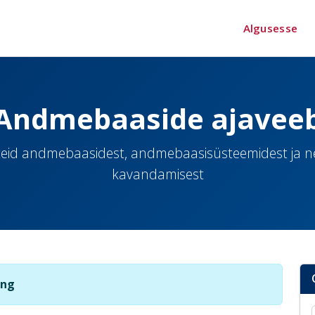
Algusesse
Andmebaaside ajavee
eid andmebaasidest, andmebaasisüsteemidest ja 
kavandamisest
ing