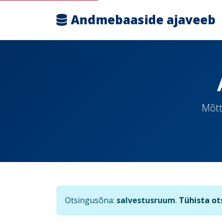
Andmebaaside ajaveeb
Mõtt
Otsingusõna:
salvestusruum
.
Tühista ot