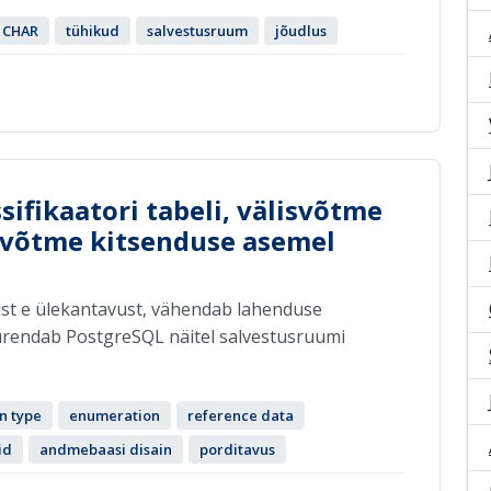
CHAR
tühikud
salvestusruum
jõudlus
ifikaatori tabeli, välisvõtme
lisvõtme kitsenduse asemel
ust e ülekantavust, vähendab lahenduse
urendab PostgreSQL näitel salvestusruumi
n type
enumeration
reference data
id
andmebaasi disain
porditavus