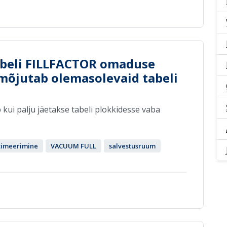
abeli FILLFACTOR omaduse
e mõjutab olemasolevaid tabeli
ui palju jäetakse tabeli plokkidesse vaba
timeerimine
VACUUM FULL
salvestusruum