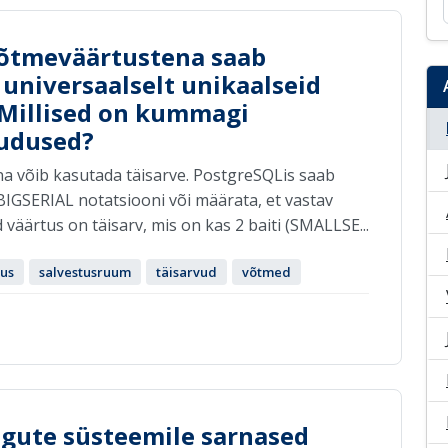
võtmeväärtustena saab
 universaalselt unikaalseid
. Millised on kummagi
uudused?
a võib kasutada täisarve. PostgreSQLis saab
IGSERIAL notatsiooni või määrata, et vastav
 väärtus on täisarv, mis on kas 2 baiti (SMALLSE...
lus
salvestusruum
täisarvud
võtmed
ngute süsteemile sarnased