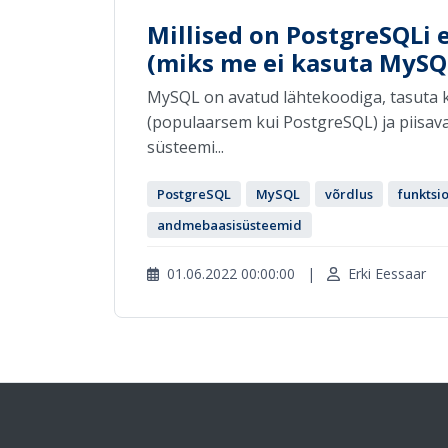
Millised on PostgreSQLi 
(miks me ei kasuta MySQ
MySQL on avatud lähtekoodiga, tasuta
(populaarsem kui PostgreSQL) ja piisava
süsteemi...
PostgreSQL
MySQL
võrdlus
funktsi
andmebaasisüsteemid
01.06.2022 00:00:00
|
Erki Eessaar