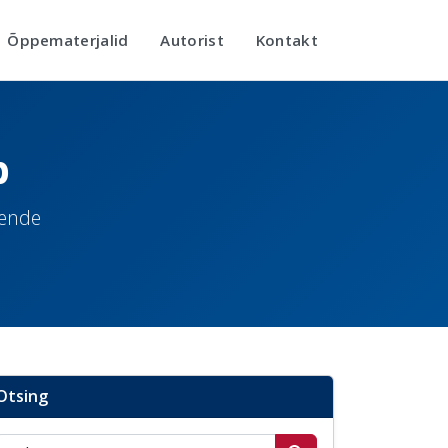
Õppematerjalid
Autorist
Kontakt
b
nende
Otsing
Otsi postitusi