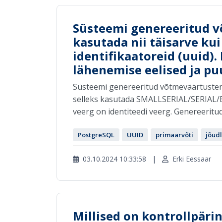
Süsteemi genereeritud 
kasutada nii täisarve kui
identifikaatoreid (uuid)
lähenemise eelised ja p
Süsteemi genereeritud võtmeväärtusten
selleks kasutada SMALLSERIAL/SERIAL/B
veerg on identiteedi veerg. Genereeritud
PostgreSQL
UUID
primaarvõti
jõud
03.10.2024 10:33:58
|
Erki Eessaar
Millised on kontrollpäri