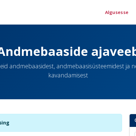
Algusesse
Andmebaaside ajavee
eid andmebaasidest, andmebaasisüsteemidest ja 
kavandamisest
sing