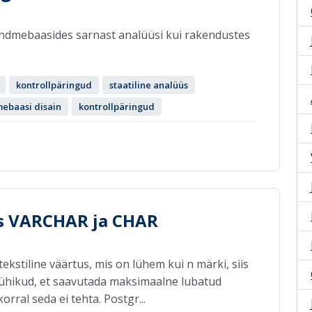
ndmebaasides sarnast analüüsi kui rakendustes
kontrollpäringud
staatiline analüüs
ebaasi disain
kontrollpäringud
is VARCHAR ja CHAR
ekstiline väärtus, mis on lühem kui n märki, siis
 tühikud, et saavutada maksimaalne lubatud
rral seda ei tehta. Postgr...