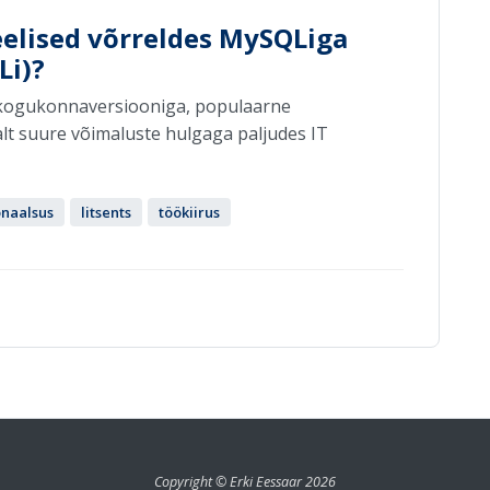
eelised võrreldes MySQLiga
Li)?
 kogukonnaversiooniga, populaarne
lt suure võimaluste hulgaga paljudes IT
onaalsus
litsents
töökiirus
Copyright © Erki Eessaar 2026