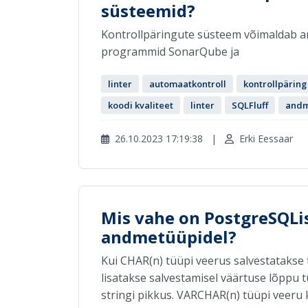
süsteemid?
Kontrollpäringute süsteem võimaldab a
programmid SonarQube ja
linter
automaatkontroll
kontrollpäring
koodi kvaliteet
linter
SQLFluff
andm
26.10.2023 17:19:38
|
Erki Eessaar
Mis vahe on PostgreSQL
andmetüüpidel?
Kui CHAR(n) tüüpi veerus salvestatakse t
lisatakse salvestamisel väärtuse lõppu
stringi pikkus. VARCHAR(n) tüüpi veeru ko