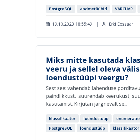
PostgreSQL
andmetüübid
VARCHAR
19.10.2023 18:55:49
|
Erki Eessaar
Miks mitte kasutada klass
veeru ja sellel oleva vä
loendustüüpi veergu?
Sest see: vähendab lahenduse porditav
paindlikkust, suurendab keerukust, su
kasutamist. Kirjutan järgnevalt se...
klassifikaator
loendustüüp
enumeratio
PostgreSQL
loendustüüp
klassifikaator