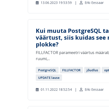
13.06.2023 19:53:59
|
Erki Eessaar
Kui muuta PostgreSQL t
väärtust, siis kuidas se
plokke?
FILLFACTOR parameetri väärtus määrab k
ruumi,...
PostgreSQL
FILLFACTOR
jõudlus
op
UPDATE lause
01.11.2022 18:52:54
|
Erki Eessaar