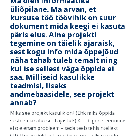
Ma olen informaatika
üliõpilane. Ma arvan, et
kursuse töö töövihik on suur
dokument mida keegi ei kasuta
päris elus. Aine projekti
tegemine on täielik ajaraisk,
sest kogu info mida õppejõud
näha tahab tuleb temalt ning
kui ise sellest väga õppida ei
saa. Milliseid kasulikke
teadmisi, lisaks
andmebaasidele, see projekt
annab?
Miks see projekt kasulik on? (Ehk miks õppida
süsteemianalüüsi TI ajastul?) Koodi genereerimine
ei ole enam probleem – seda teeb tehisintellekt
(TI). Uus pudelikael arenduses on: Tellija vajadu...