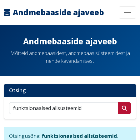
Andmebaaside ajaveeb
Andmebaaside ajaveeb
Mõtteid andmebaasidest, andmebaasisüsteemidest ja
nende kavandamisest
Otsing
Otsi postitusi
Otsingusõna:
funktsionaalsed allsüsteemid
.