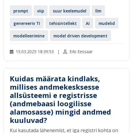
prompt
viip
suur keelemudel
llm
genereeriv TI
tehisintellekt
AI
mudelid
modelleerimine
model driven development
15.03.2025 18:39:53
|
Erki Eessaar
Kuidas määrata kindlaks,
millises andmekesksesse
allsüsteemi e registrisse
(andmebaasi loogilisse
alamosasse) mingid andmed
kuuluvad?
Kui kasutada lähenemist, et iga registri kohta on