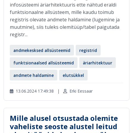
infosüsteemi äriarhitektuuris ette nähtud eraldi
funktsionaalne allsüsteem, mille kaudu toimub
registris olevate andmete haldamine (lugemine ja
muutmine), siis tuleks olemitüüp/tabel paigutada
registr...
andmekesksed allsüsteemid
registrid
funktsionaalsed allsüsteemid
äriarhitektuur
andmete haldamine
elutsükkel
13.06.2024 17:49:38
|
Erki Eessaar
Mille alusel otsustada olemite
vaheliste seoste alustel leitud