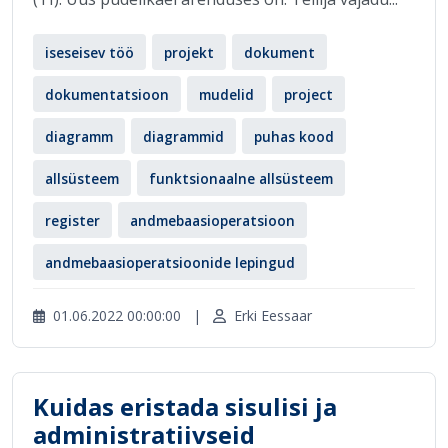
iseseisev töö
projekt
dokument
dokumentatsioon
mudelid
project
diagramm
diagrammid
puhas kood
allsüsteem
funktsionaalne allsüsteem
register
andmebaasioperatsioon
andmebaasioperatsioonide lepingud
01.06.2022 00:00:00
|
Erki Eessaar
Kuidas eristada sisulisi ja
administratiivseid