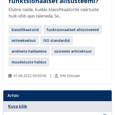
funktsionaalset allsüsteemi?
Eluline näide, kuidas klassifikaatorite väärtuste
hulk võib ajas täieneda. Se...
klassifikaatorid
funktsionaalsed allsüsteemid
mitmekeelsus
ISO standardid
andmete haldamine
süsteemi arhitektuur
muudatuste haldus
01.06.2022 00:00:00
|
Erki Eessaar
Arhiiv
Kuva kõik