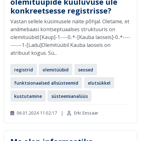
olemitüüpide kuuluvuse üle
konkreetsesse registrisse?
Vastan sellele küsimusele näite põhjal. Oletame, et
andmebaasi kontseptuaalses struktuuris on
olemitüübid:[Kaup]-1----0..*-[Kauba laoseis]-0..*----
------1-[Ladu]Olemitüübil Kauba laoseis on
atribuut kogus. Sü...
registrid
olemitüübid
seosed
funktsionaalsed allsüsteemid
elutsükkel
kustutamine
süsteemianalüüs
06.01.2024 11:02:17
|
Erki Eessaar