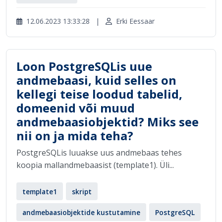
12.06.2023 13:33:28
|
Erki Eessaar
Loon PostgreSQLis uue
andmebaasi, kuid selles on
kellegi teise loodud tabelid,
domeenid või muud
andmebaasiobjektid? Miks see
nii on ja mida teha?
PostgreSQLis luuakse uus andmebaas tehes
koopia mallandmebaasist (template1). Üli...
template1
skript
andmebaasiobjektide kustutamine
PostgreSQL