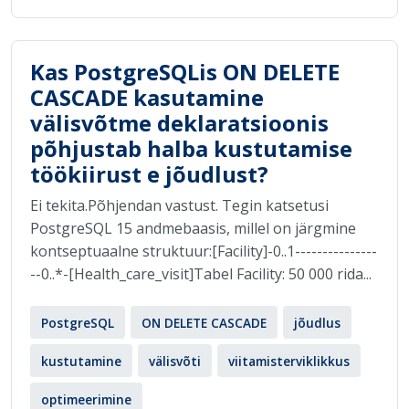
Kas PostgreSQLis ON DELETE
CASCADE kasutamine
välisvõtme deklaratsioonis
põhjustab halba kustutamise
töökiirust e jõudlust?
Ei tekita.Põhjendan vastust. Tegin katsetusi
PostgreSQL 15 andmebaasis, millel on järgmine
kontseptuaalne struktuur:[Facility]-0..1---------------
--0..*-[Health_care_visit]Tabel Facility: 50 000 rida...
PostgreSQL
ON DELETE CASCADE
jõudlus
kustutamine
välisvõti
viitamisterviklikkus
optimeerimine