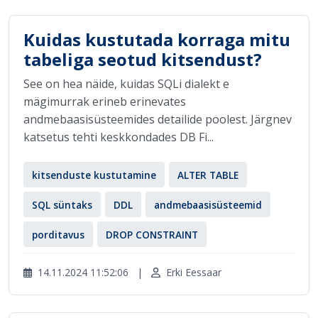
Kuidas kustutada korraga mitu
tabeliga seotud kitsendust?
See on hea näide, kuidas SQLi dialekt e
mägimurrak erineb erinevates
andmebaasisüsteemides detailide poolest. Järgnev
katsetus tehti keskkondades DB Fi...
kitsenduste kustutamine
ALTER TABLE
SQL süntaks
DDL
andmebaasisüsteemid
porditavus
DROP CONSTRAINT
14.11.2024 11:52:06
|
Erki Eessaar