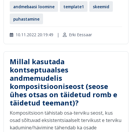
andmebaasi loomine
template1
skeemid
puhastamine
10.11.2022 20:19:49
|
Erki Eessaar
Millal kasutada
kontseptuaalses
andmemudelis
kompositsiooniseost (seose
ühes otsas on täidetud romb e
täidetud teemant)?
Kompositsioon tähistab osa-terviku seost, kus
osad sõltuvad eksistentsiaalselt tervikust e terviku
kadumine/hävimine tähendab ka osade