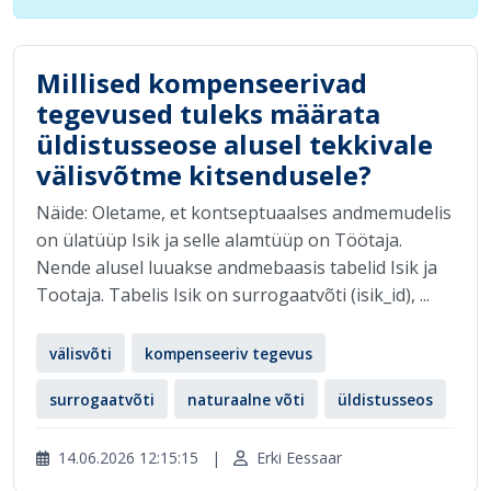
Millised kompenseerivad
tegevused tuleks määrata
üldistusseose alusel tekkivale
välisvõtme kitsendusele?
Näide: Oletame, et kontseptuaalses andmemudelis
on ülatüüp Isik ja selle alamtüüp on Töötaja.
Nende alusel luuakse andmebaasis tabelid Isik ja
Tootaja. Tabelis Isik on surrogaatvõti (isik_id), ...
välisvõti
kompenseeriv tegevus
surrogaatvõti
naturaalne võti
üldistusseos
14.06.2026 12:15:15
|
Erki Eessaar