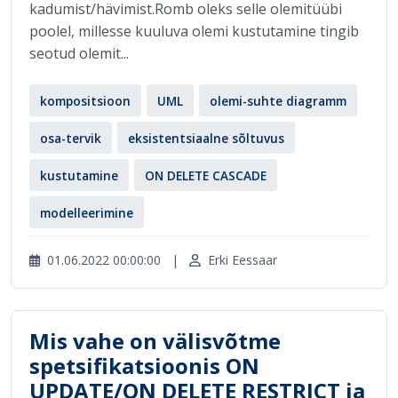
kadumist/hävimist.Romb oleks selle olemitüübi
poolel, millesse kuuluva olemi kustutamine tingib
seotud olemit...
kompositsioon
UML
olemi-suhte diagramm
osa-tervik
eksistentsiaalne sõltuvus
kustutamine
ON DELETE CASCADE
modelleerimine
01.06.2022 00:00:00
|
Erki Eessaar
Mis vahe on välisvõtme
spetsifikatsioonis ON
UPDATE/ON DELETE RESTRICT ja