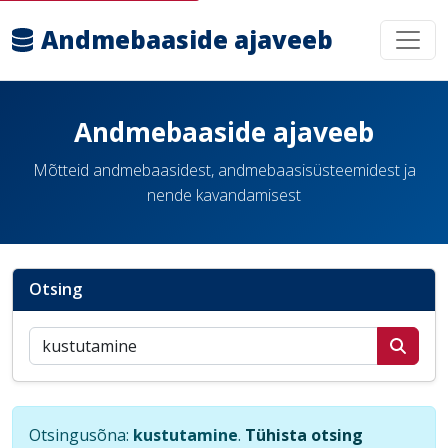
Andmebaaside ajaveeb
Andmebaaside ajaveeb
Mõtteid andmebaasidest, andmebaasisüsteemidest ja
nende kavandamisest
Otsing
Otsi postitusi
Otsingusõna:
kustutamine
.
Tühista otsing