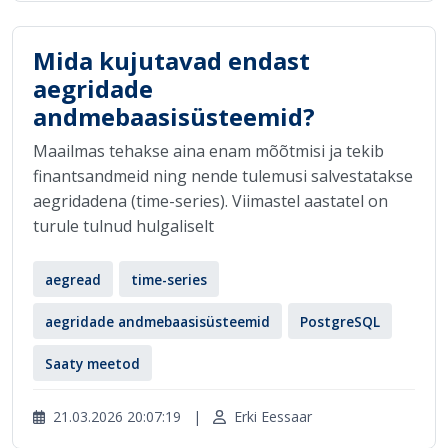
Mida kujutavad endast
aegridade
andmebaasisüsteemid?
Maailmas tehakse aina enam mõõtmisi ja tekib
finantsandmeid ning nende tulemusi salvestatakse
aegridadena (time-series). Viimastel aastatel on
turule tulnud hulgaliselt
aegread
time-series
aegridade andmebaasisüsteemid
PostgreSQL
Saaty meetod
21.03.2026 20:07:19
|
Erki Eessaar