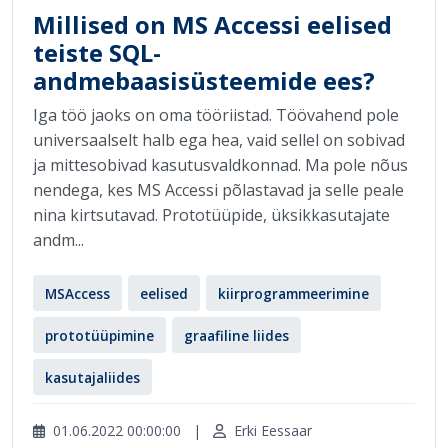
Millised on MS Accessi eelised
teiste SQL-
andmebaasisüsteemide ees?
Iga töö jaoks on oma tööriistad. Töövahend pole
universaalselt halb ega hea, vaid sellel on sobivad
ja mittesobivad kasutusvaldkonnad. Ma pole nõus
nendega, kes MS Accessi põlastavad ja selle peale
nina kirtsutavad. Prototüüpide, üksikkasutajate
andm...
MSAccess
eelised
kiirprogrammeerimine
prototüüpimine
graafiline liides
kasutajaliides
01.06.2022 00:00:00
|
Erki Eessaar