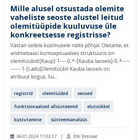
Mille alusel otsustada olemite
vaheliste seoste alustel leitud
olemitüüpide kuuluvuse üle
konkreetsesse registrisse?
Vastan sellele küsimusele näite põhjal. Oletame, et
andmebaasi kontseptuaalses struktuuris on
olemitüübid:[Kaup]-1----0..*-[Kauba laoseis]-0..*----
------1-[Ladu]Olemitüübil Kauba laoseis on
atribuut kogus. Sü...
registrid
olemitüübid
seosed
funktsionaalsed allsüsteemid
elutsükkel
kustutamine
süsteemianalüüs
06.01.2024 11:02:17
|
Erki Eessaar