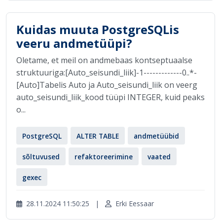
Kuidas muuta PostgreSQLis
veeru andmetüüpi?
Oletame, et meil on andmebaas kontseptuaalse
struktuuriga:[Auto_seisundi_liik]-1-------------0..*-
[Auto]Tabelis Auto ja Auto_seisundi_liik on veerg
auto_seisundi_liik_kood tüüpi INTEGER, kuid peaks
o...
PostgreSQL
ALTER TABLE
andmetüübid
sõltuvused
refaktoreerimine
vaated
gexec
28.11.2024 11:50:25
|
Erki Eessaar