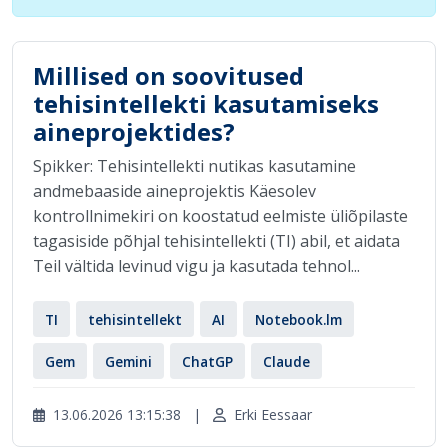
Millised on soovitused
tehisintellekti kasutamiseks
aineprojektides?
Spikker: Tehisintellekti nutikas kasutamine
andmebaaside aineprojektis Käesolev
kontrollnimekiri on koostatud eelmiste üliõpilaste
tagasiside põhjal tehisintellekti (TI) abil, et aidata
Teil vältida levinud vigu ja kasutada tehnol...
TI
tehisintellekt
AI
Notebook.lm
Gem
Gemini
ChatGP
Claude
13.06.2026 13:15:38
|
Erki Eessaar