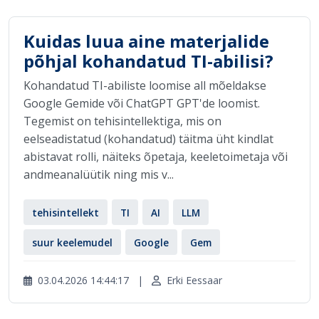
Kuidas luua aine materjalide
põhjal kohandatud TI-abilisi?
Kohandatud TI-abiliste loomise all mõeldakse
Google Gemide või ChatGPT GPT'de loomist.
Tegemist on tehisintellektiga, mis on
eelseadistatud (kohandatud) täitma üht kindlat
abistavat rolli, näiteks õpetaja, keeletoimetaja või
andmeanalüütik ning mis v...
tehisintellekt
TI
AI
LLM
suur keelemudel
Google
Gem
03.04.2026 14:44:17
|
Erki Eessaar