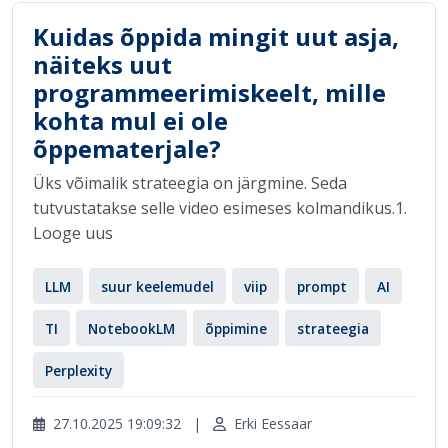
Kuidas õppida mingit uut asja,
näiteks uut
programmeerimiskeelt, mille
kohta mul ei ole
õppematerjale?
Üks võimalik strateegia on järgmine. Seda
tutvustatakse selle video esimeses kolmandikus.1.
Looge uus
LLM
suur keelemudel
viip
prompt
AI
TI
NotebookLM
õppimine
strateegia
Perplexity
27.10.2025 19:09:32
|
Erki Eessaar