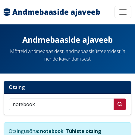
Andmebaaside ajaveeb
Andmebaaside ajaveeb
Mõtteid andmebaasidest, andmebaasisüsteemidest ja
nende kavandamisest
Otsing
Otsi postitusi
Otsingusõna:
notebook
.
Tühista otsing