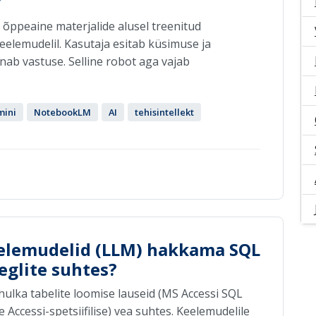
?
õppeaine materjalide alusel treenitud
eelemudelil. Kasutaja esitab küsimuse ja
nab vastuse. Selline robot aga vajab
ini
NotebookLM
AI
tehisintellekt
eelemudelid (LLM) hakkama SQL
eglite suhtes?
hulka tabelite loomise lauseid (MS Accessi SQL
e Accessi-spetsiifilise) vea suhtes. Keelemudelile