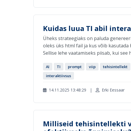
Kuidas luua TI abil inter
Üheks strateegiaks on paluda genereerid
oleks üks html fail ja kus võib kasutada 
Sellise lehe vaatamiseks piisab, kui see ht
AI
TI
prompt
viip
tehisintellekt
interaktiivsus
14.11.2025 13:48:29
|
Erki Eessaar
Milliseid tehisintellekti