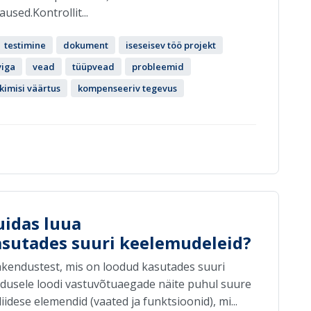
sed.Kontrollit...
testimine
dokument
iseseisev töö projekt
viga
vead
tüüpvead
probleemid
kimisi väärtus
kompenseeriv tegevus
uidas luua
sutades suuri keelemudeleid?
akendustest, mis on loodud kasutades suuri
dusele loodi vastuvõtuaegade näite puhul suure
idese elemendid (vaated ja funktsioonid), mi...