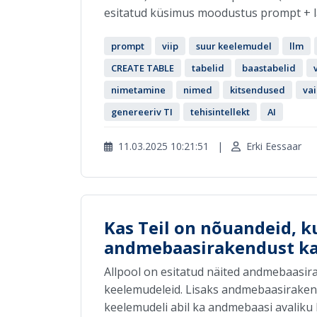
esitatud küsimus moodustus prompt + lau
prompt
viip
suur keelemudel
llm
CREATE TABLE
tabelid
baastabelid
nimetamine
nimed
kitsendused
vai
genereeriv TI
tehisintellekt
AI
11.03.2025 10:21:51
|
Erki Eessaar
Kas Teil on nõuandeid, k
andmebaasirakendust ka
Allpool on esitatud näited andmebaasir
keelemudeleid. Lisaks andmebaasiraken
keelemudeli abil ka andmebaasi avaliku li