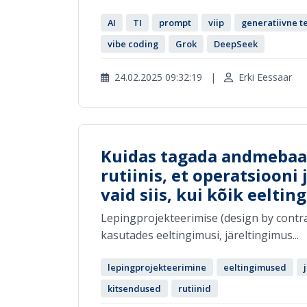
AI
TI
prompt
viip
generatiivne te
vibe coding
Grok
DeepSeek
24.02.2025 09:32:19
|
Erki Eessaar
Kuidas tagada andmebaas
rutiinis, et operatsioon
vaid siis, kui kõik eelti
Lepingprojekteerimise (design by contra
kasutades eeltingimusi, järeltingimus...
lepingprojekteerimine
eeltingimused
kitsendused
rutiinid