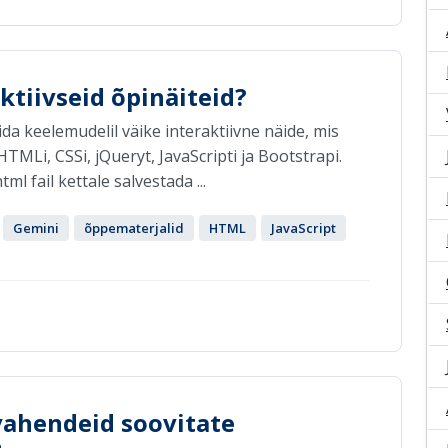
aktiivseid õpinäiteid?
a keelemudelil väike interaktiivne näide, mis
HTMLi, CSSi, jQueryt, JavaScripti ja Bootstrapi.
ml fail kettale salvestada ...
Gemini
õppematerjalid
HTML
JavaScript
 vahendeid soovitate