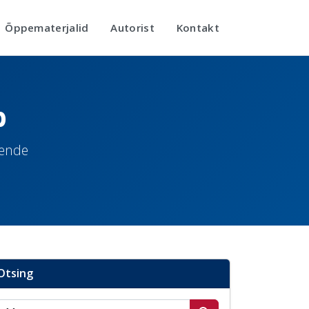
Õppematerjalid
Autorist
Kontakt
b
nende
Otsing
Otsi postitusi