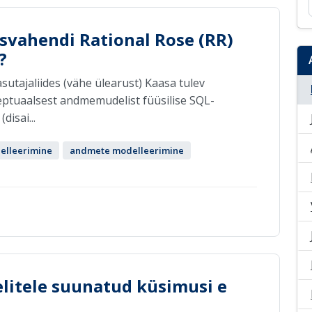
svahendi Rational Rose (RR)
?
asutajaliides (vähe ülearust) Kaasa tulev
ptuaalsest andmemudelist füüsilise SQL-
disai...
lleerimine
andmete modelleerimine
itele suunatud küsimusi e