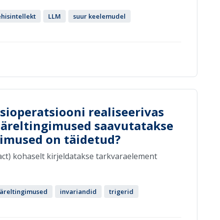
hisintellekt
LLM
suur keelemudel
ioperatsiooni realiseerivas
i järeltingimused saavutatakse
ngimused on täidetud?
ct) kohaselt kirjeldatakse tarkvaraelement
järeltingimused
invariandid
trigerid