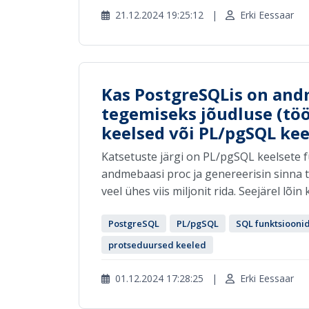
21.12.2024 19:25:12
|
Erki Eessaar
Kas PostgreSQLis on an
tegemiseks jõudluse (tö
keelsed või PL/pgSQL ke
Katsetuste järgi on PL/pgSQL keelsete 
andmebaasi proc ja genereerisin sinna te
veel ühes viis miljonit rida. Seejärel lõin 
PostgreSQL
PL/pgSQL
SQL funktsiooni
protseduursed keeled
01.12.2024 17:28:25
|
Erki Eessaar