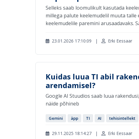
Selleks saab loomulikult kasutada keele
millega palute keelemudelil muuta talle 
keelemudelile paremini arusaadavaks. Sam
23.01.2026 17:10:09
|
Erki Eessaar
Kuidas luua TI abil rake
arendamisel?
Google AI Stuudios saab luua rakendusi
näide põhineb
Gemini
äpp
TI
AI
tehisintellekt
29.11.2025 18:14:27
|
Erki Eessaar