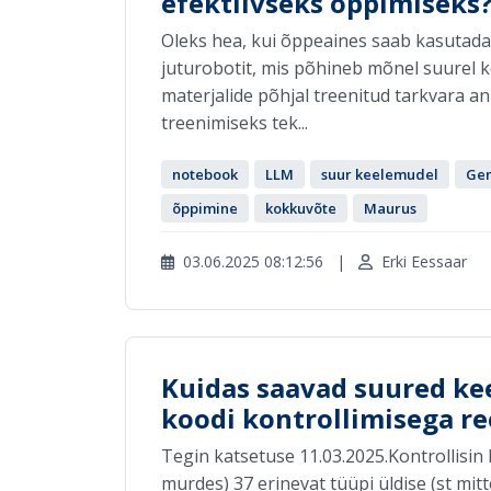
efektiivseks õppimiseks
Oleks hea, kui õppeaines saab kasutada 
juturobotit, mis põhineb mõnel suurel k
materjalide põhjal treenitud tarkvara an
treenimiseks tek...
notebook
LLM
suur keelemudel
Gem
õppimine
kokkuvõte
Maurus
03.06.2025 08:12:56
|
Erki Eessaar
Kuidas saavad suured k
koodi kontrollimisega re
Tegin katsetuse 11.03.2025.Kontrollisin 
murdes) 37 erinevat tüüpi üldise (st mitt