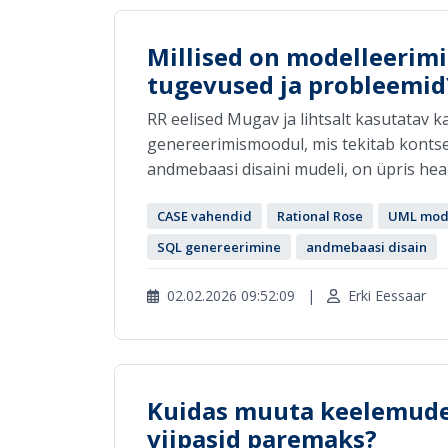
Millised on modelleerimi
tugevused ja probleemid
RR eelised Mugav ja lihtsalt kasutatav k
genereerimismoodul, mis tekitab kontse
andmebaasi disaini mudeli, on üpris hea (
CASE vahendid
Rational Rose
UML mode
SQL genereerimine
andmebaasi disain
02.02.2026 09:52:09
|
Erki Eessaar
Kuidas muuta keelemudel
viipasid paremaks?