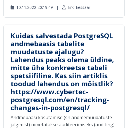
10.11.2022 20:19:49
|
Erki Eessaar
Kuidas salvestada PostgreSQL
andmebaasis tabelite
muudatuste ajalugu?
Lahendus peaks olema üldine,
mitte ühe konkreetse tabeli
spetsiifiline. Kas siin artiklis
toodud lahendus on mõistlik?
https://www.cybertec-
postgresql.com/en/tracking-
changes-in-postgresql/
Andmebaasi kasutamise (sh andmemuudatuste
jälgimist) nimetatakse auditeerimiseks (auditing).