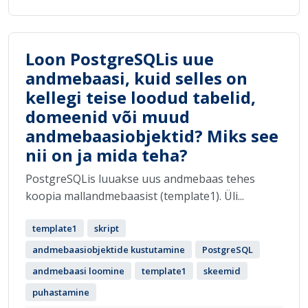
Loon PostgreSQLis uue
andmebaasi, kuid selles on
kellegi teise loodud tabelid,
domeenid või muud
andmebaasiobjektid? Miks see
nii on ja mida teha?
PostgreSQLis luuakse uus andmebaas tehes
koopia mallandmebaasist (template1). Üli...
template1
skript
andmebaasiobjektide kustutamine
PostgreSQL
andmebaasi loomine
template1
skeemid
puhastamine