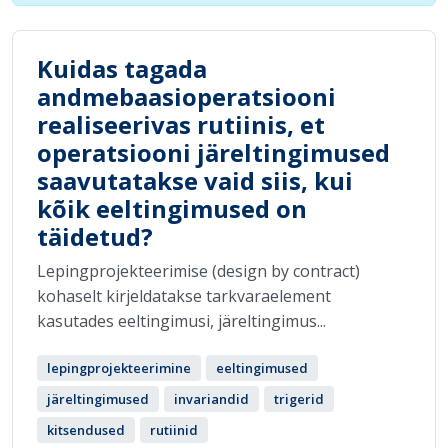
Kuidas tagada
andmebaasioperatsiooni
realiseerivas rutiinis, et
operatsiooni järeltingimused
saavutatakse vaid siis, kui
kõik eeltingimused on
täidetud?
Lepingprojekteerimise (design by contract)
kohaselt kirjeldatakse tarkvaraelement
kasutades eeltingimusi, järeltingimus...
lepingprojekteerimine
eeltingimused
järeltingimused
invariandid
trigerid
kitsendused
rutiinid