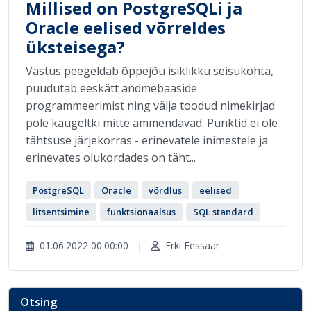
Millised on PostgreSQLi ja
Oracle eelised võrreldes
üksteisega?
Vastus peegeldab õppejõu isiklikku seisukohta,
puudutab eeskätt andmebaaside
programmeerimist ning välja toodud nimekirjad
pole kaugeltki mitte ammendavad. Punktid ei ole
tähtsuse järjekorras - erinevatele inimestele ja
erinevates olukordades on täht...
PostgreSQL
Oracle
võrdlus
eelised
litsentsimine
funktsionaalsus
SQL standard
01.06.2022 00:00:00
|
Erki Eessaar
Otsing