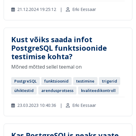
21.12.2024 19:25:12
|
Erki Eessaar
Kust võiks saada infot
PostgreSQL funktsioonide
testimise kohta?
Mõned mõtted sellel teemal on
PostgreSQL
funktsioonid
testimine
trigerid
ühiktestid
arendusprotsess
kvaliteedikontroll
23.03.2023 10:40:36
|
Erki Eessaar
Kas PostgreSQLis peaks vaate