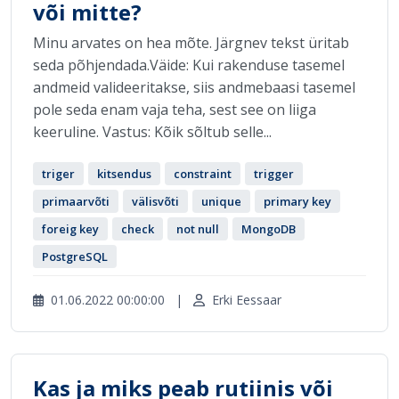
või mitte?
Minu arvates on hea mõte. Järgnev tekst üritab
seda põhjendada.Väide: Kui rakenduse tasemel
andmeid valideeritakse, siis andmebaasi tasemel
pole seda enam vaja teha, sest see on liiga
keeruline. Vastus: Kõik sõltub selle...
triger
kitsendus
constraint
trigger
primaarvõti
välisvõti
unique
primary key
foreig key
check
not null
MongoDB
PostgreSQL
01.06.2022 00:00:00
|
Erki Eessaar
Kas ja miks peab rutiinis või