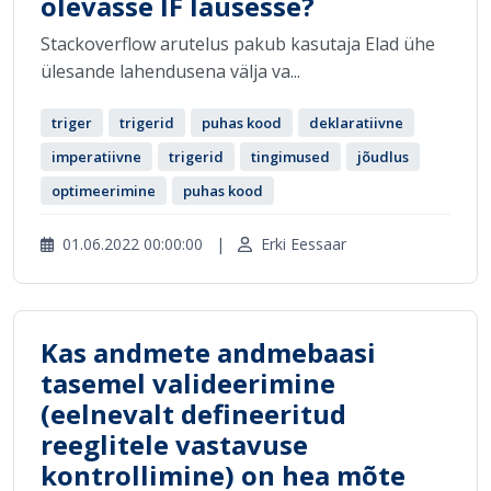
olevasse IF lausesse?
Stackoverflow arutelus pakub kasutaja Elad ühe
ülesande lahendusena välja va...
triger
trigerid
puhas kood
deklaratiivne
imperatiivne
trigerid
tingimused
jõudlus
optimeerimine
puhas kood
01.06.2022 00:00:00
|
Erki Eessaar
Kas andmete andmebaasi
tasemel valideerimine
(eelnevalt defineeritud
reeglitele vastavuse
kontrollimine) on hea mõte