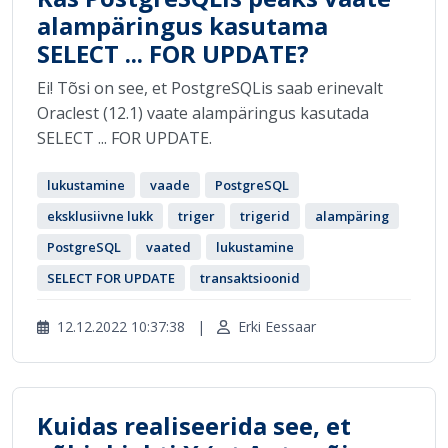
alampäringus kasutama
SELECT ... FOR UPDATE?
Ei! Tõsi on see, et PostgreSQLis saab erinevalt
Oraclest (12.1) vaate alampäringus kasutada
SELECT ... FOR UPDATE.
lukustamine
vaade
PostgreSQL
eksklusiivne lukk
triger
trigerid
alampäring
PostgreSQL
vaated
lukustamine
SELECT FOR UPDATE
transaktsioonid
12.12.2022 10:37:38
|
Erki Eessaar
Kuidas realiseerida see, et