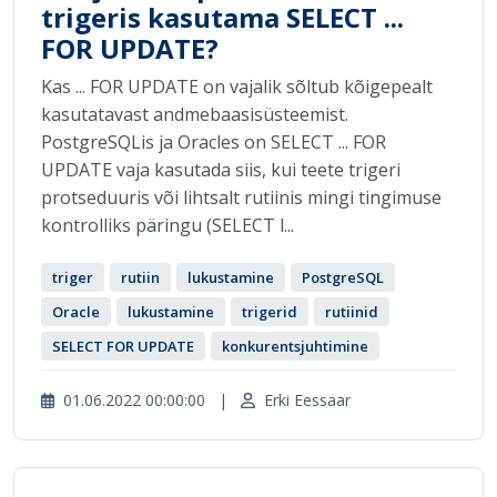
trigeris kasutama SELECT ...
FOR UPDATE?
Kas ... FOR UPDATE on vajalik sõltub kõigepealt
kasutatavast andmebaasisüsteemist.
PostgreSQLis ja Oracles on SELECT ... FOR
UPDATE vaja kasutada siis, kui teete trigeri
protseduuris või lihtsalt rutiinis mingi tingimuse
kontrolliks päringu (SELECT l...
triger
rutiin
lukustamine
PostgreSQL
Oracle
lukustamine
trigerid
rutiinid
SELECT FOR UPDATE
konkurentsjuhtimine
01.06.2022 00:00:00
|
Erki Eessaar