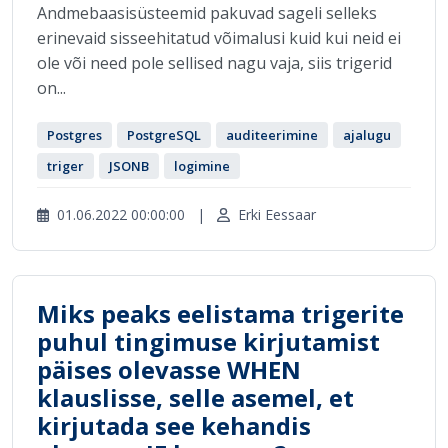
Andmebaasisüsteemid pakuvad sageli selleks
erinevaid sisseehitatud võimalusi kuid kui neid ei
ole või need pole sellised nagu vaja, siis trigerid
on...
Postgres
PostgreSQL
auditeerimine
ajalugu
triger
JSONB
logimine
01.06.2022 00:00:00
|
Erki Eessaar
Miks peaks eelistama trigerite
puhul tingimuse kirjutamist
päises olevasse WHEN
klauslisse, selle asemel, et
kirjutada see kehandis