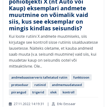
põhiobjekti X (nt Auto või
Kaup) eksemplari andmete
muutmine on võimalik vaid
siis, kus see eksemplar on
mingis kindlas seisundis?
Kui loote rutiini X andmete muutmiseks, siis
kirjutage see kontroll sisse rutiinis sisalduvatesse
lausetesse. Näiteks oletame, et kauba andmeid
saab muuta (v.a. seisundi muutmine) vaid siis, kui
muudetav kaup on seisundis ootel või
mitteaktiivne. Ole...
andmebaasiserveris talletatud rutiin
funktsioon
protseduur
rutiinid
andmemuudatused
piirangud
trigerid
olek
kontroll
27.11.2022 14:19:31
|
Erki Eessaar