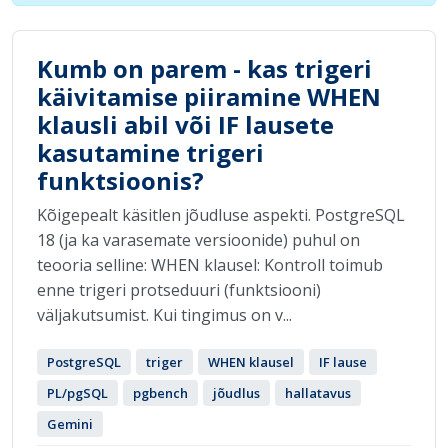
Kumb on parem - kas trigeri
käivitamise piiramine WHEN
klausli abil või IF lausete
kasutamine trigeri
funktsioonis?
Kõigepealt käsitlen jõudluse aspekti. PostgreSQL
18 (ja ka varasemate versioonide) puhul on
teooria selline: WHEN klausel: Kontroll toimub
enne trigeri protseduuri (funktsiooni)
väljakutsumist. Kui tingimus on v...
PostgreSQL
triger
WHEN klausel
IF lause
PL/pgSQL
pgbench
jõudlus
hallatavus
Gemini