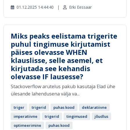
01.12.2025 14:44:40
|
Erki Eessaar
Miks peaks eelistama trigerite
puhul tingimuse kirjutamist
päises olevasse WHEN
klauslisse, selle asemel, et
kirjutada see kehandis
olevasse IF lausesse?
Stackoverflow arutelus pakub kasutaja Elad ühe
ülesande lahendusena välja va...
triger
trigerid
puhas kood
deklaratiivne
imperatiivne
trigerid
tingimused
jõudlus
optimeerimine
puhas kood