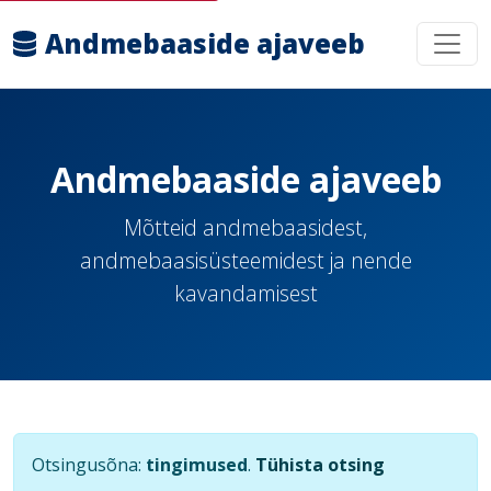
Andmebaaside ajaveeb
Andmebaaside ajaveeb
Mõtteid andmebaasidest,
andmebaasisüsteemidest ja nende
kavandamisest
Otsingusõna:
tingimused
.
Tühista otsing