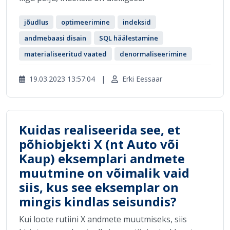
jõudlus
optimeerimine
indeksid
andmebaasi disain
SQL häälestamine
materialiseeritud vaated
denormaliseerimine
19.03.2023 13:57:04
|
Erki Eessaar
Kuidas realiseerida see, et
põhiobjekti X (nt Auto või
Kaup) eksemplari andmete
muutmine on võimalik vaid
siis, kus see eksemplar on
mingis kindlas seisundis?
Kui loote rutiini X andmete muutmiseks, siis