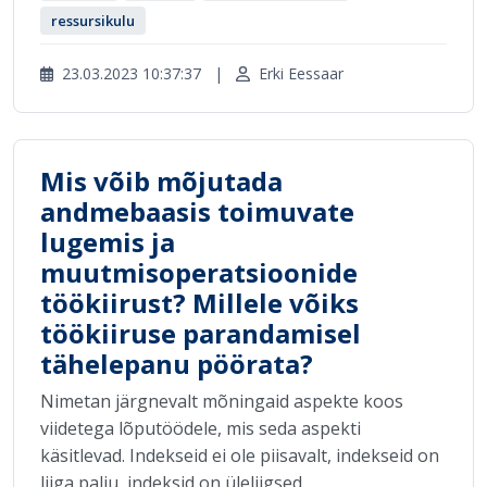
ressursikulu
23.03.2023 10:37:37
|
Erki Eessaar
Mis võib mõjutada
andmebaasis toimuvate
lugemis ja
muutmisoperatsioonide
töökiirust? Millele võiks
töökiiruse parandamisel
tähelepanu pöörata?
Nimetan järgnevalt mõningaid aspekte koos
viidetega lõputöödele, mis seda aspekti
käsitlevad. Indekseid ei ole piisavalt, indekseid on
liiga palju, indeksid on üleliigsed.