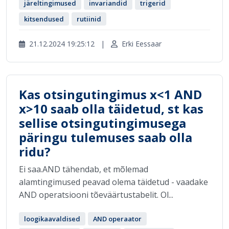
järeltingimused
invariandid
trigerid
kitsendused
rutiinid
21.12.2024 19:25:12
|
Erki Eessaar
Kas otsingutingimus x<1 AND
x>10 saab olla täidetud, st kas
sellise otsingutingimusega
päringu tulemuses saab olla
ridu?
Ei saa.AND tähendab, et mõlemad
alamtingimused peavad olema täidetud - vaadake
AND operatsiooni tõeväärtustabelit. Ol...
loogikaavaldised
AND operaator