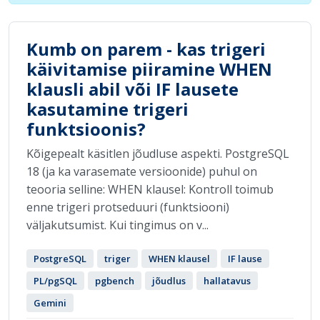
Kumb on parem - kas trigeri
käivitamise piiramine WHEN
klausli abil või IF lausete
kasutamine trigeri
funktsioonis?
Kõigepealt käsitlen jõudluse aspekti. PostgreSQL
18 (ja ka varasemate versioonide) puhul on
teooria selline: WHEN klausel: Kontroll toimub
enne trigeri protseduuri (funktsiooni)
väljakutsumist. Kui tingimus on v...
PostgreSQL
triger
WHEN klausel
IF lause
PL/pgSQL
pgbench
jõudlus
hallatavus
Gemini