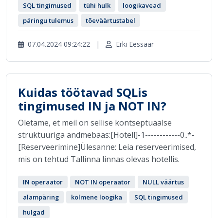
SQL tingimused
tühi hulk
loogikavead
päringu tulemus
tõeväärtustabel
07.04.2024 09:24:22
|
Erki Eessaar
Kuidas töötavad SQLis
tingimused IN ja NOT IN?
Oletame, et meil on sellise kontseptuaalse
struktuuriga andmebaas:[Hotell]-1------------0..*-
[Reserveerimine]Ülesanne: Leia reserveerimised,
mis on tehtud Tallinna linnas olevas hotellis.
IN operaator
NOT IN operaator
NULL väärtus
alampäring
kolmene loogika
SQL tingimused
hulgad