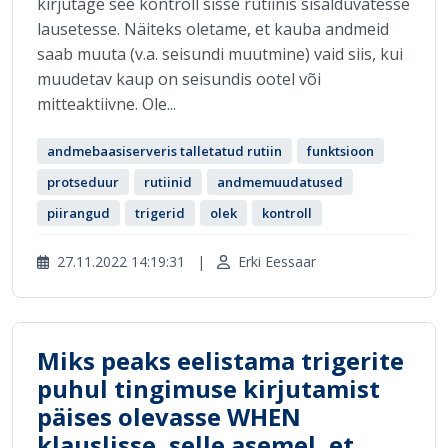
kirjutage see kontroll sisse rutiinis sisalduvatesse
lausetesse. Näiteks oletame, et kauba andmeid
saab muuta (v.a. seisundi muutmine) vaid siis, kui
muudetav kaup on seisundis ootel või
mitteaktiivne. Ole...
andmebaasiserveris talletatud rutiin
funktsioon
protseduur
rutiinid
andmemuudatused
piirangud
trigerid
olek
kontroll
27.11.2022 14:19:31
|
Erki Eessaar
Miks peaks eelistama trigerite
puhul tingimuse kirjutamist
päises olevasse WHEN
klauslisse, selle asemel, et