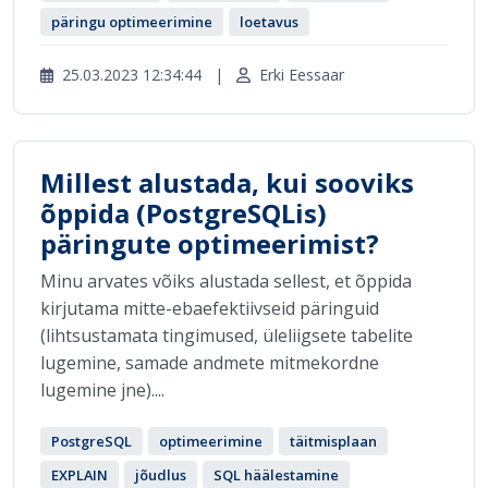
päringu optimeerimine
loetavus
25.03.2023 12:34:44
|
Erki Eessaar
Millest alustada, kui sooviks
õppida (PostgreSQLis)
päringute optimeerimist?
Minu arvates võiks alustada sellest, et õppida
kirjutama mitte-ebaefektiivseid päringuid
(lihtsustamata tingimused, üleliigsete tabelite
lugemine, samade andmete mitmekordne
lugemine jne)....
PostgreSQL
optimeerimine
täitmisplaan
EXPLAIN
jõudlus
SQL häälestamine