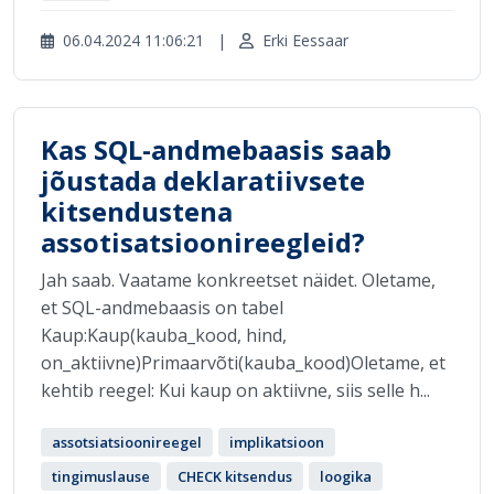
06.04.2024 11:06:21
|
Erki Eessaar
Kas SQL-andmebaasis saab
jõustada deklaratiivsete
kitsendustena
assotisatsioonireegleid?
Jah saab. Vaatame konkreetset näidet. Oletame,
et SQL-andmebaasis on tabel
Kaup:Kaup(kauba_kood, hind,
on_aktiivne)Primaarvõti(kauba_kood)Oletame, et
kehtib reegel: Kui kaup on aktiivne, siis selle h...
assotsiatsioonireegel
implikatsioon
tingimuslause
CHECK kitsendus
loogika