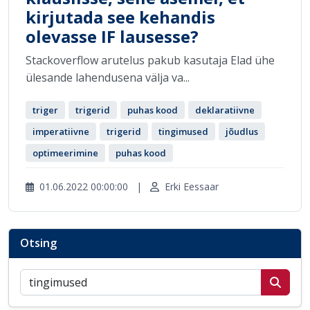
kirjutada see kehandis
olevasse IF lausesse?
Stackoverflow arutelus pakub kasutaja Elad ühe
ülesande lahendusena välja va...
triger
trigerid
puhas kood
deklaratiivne
imperatiivne
trigerid
tingimused
jõudlus
optimeerimine
puhas kood
01.06.2022 00:00:00
|
Erki Eessaar
Otsing
Otsi postitusi