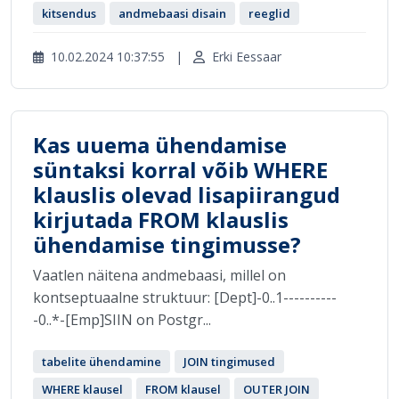
kitsendus
andmebaasi disain
reeglid
10.02.2024 10:37:55
|
Erki Eessaar
Kas uuema ühendamise
süntaksi korral võib WHERE
klauslis olevad lisapiirangud
kirjutada FROM klauslis
ühendamise tingimusse?
Vaatlen näitena andmebaasi, millel on
kontseptuaalne struktuur: [Dept]-0..1----------
-0..*-[Emp]SIIN on Postgr...
tabelite ühendamine
JOIN tingimused
WHERE klausel
FROM klausel
OUTER JOIN